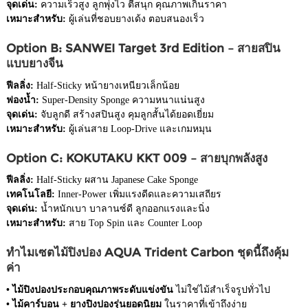
จุดเด่น:
ความเร็วสูง ลูกพุ่งไว ตีสนุก คุณภาพเกินราคา
เหมาะสำหรับ:
ผู้เล่นที่ชอบยางเด้ง ตอบสนองเร็ว
Option B: SANWEI Target 3rd Edition – สายสปิน
แบบยางจีน
ฟีลลิ่ง:
Half-Sticky หน้ายางเหนียวเล็กน้อย
ฟองน้ำ:
Super-Density Sponge ความหนาแน่นสูง
จุดเด่น:
จับลูกดี สร้างสปินสูง คุมลูกสั้นได้ยอดเยี่ยม
เหมาะสำหรับ:
ผู้เล่นสาย Loop-Drive และเกมหมุน
Option C: KOKUTAKU KKT 009 – สายบุกพลังสูง
ฟีลลิ่ง:
Half-Sticky ผสาน Japanese Cake Sponge
เทคโนโลยี:
Inner-Power เพิ่มแรงดีดและความเสถียร
จุดเด่น:
น้ำหนักเบา บาลานซ์ดี ลูกออกแรงและนิ่ง
เหมาะสำหรับ:
สาย Top Spin และ Counter Loop
ทำไมเซตไม้ปิงปอง AQUA Trident Carbon ชุดนี้ถึงคุ้ม
ค่า
• ไม้ปิงปองประกอบคุณภาพระดับแข่งขัน
ไม่ใช่ไม้สำเร็จรูปทั่วไป
• ไม้คาร์บอน + ยางปิงปองรุ่นยอดนิยม
ในราคาที่เข้าถึงง่าย