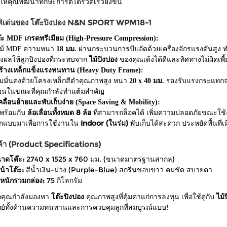
ให้คุณพัฒนาทักษะการตีได้รวดเร็วยิ่งขึ้น
ติเด่นของ โต๊ะปิงปอง N&N SPORT WPM18-1
ต๊ะ MDF เกรดพรีเมียม (High-Pressure Compression):
ไม้ MDF ความหนา
18 มม.
ผ่านกระบวนการบีบอัดด้วยเครื่องจักรแรงดันสูง ท
่งผลให้ลูกปิงปองที่กระทบจาก
ไม้ปิงปอง
ของคุณเด้งได้ดีและทิศทางไม่ผิดเพี
ร้างเหล็กแข็งแรงทนทาน (Heavy Duty Frame):
มมั่นคงด้วยโครงเหล็กสีดำคุณภาพสูง หนา
20 x 40 มม.
รองรับแรงกระแทกจากก
ลอนในขณะที่คุณกำลังทำแต้มสำคัญ
ลื่อนย้ายและพับเก็บง่าย (Space Saving & Mobility):
พร้อมกับ
ล้อเลื่อนทั้งหมด 8 ล้อ
ที่สามารถล็อคได้ เพิ่มความปลอดภัยขณะใช
กแบบมาเพื่อการใช้งานใน
Indoor (ในร่ม)
พับเก็บได้สะดวก ประหยัดพื้นที่
ค้า (Product Specifications)
าดโต๊ะ:
2740 x 1525 x 760 มม. (ขนาดมาตรฐานสากล)
น้าโต๊ะ:
สีน้ำเงิน-ม่วง (Purple-Blue) สกรีนขอบขาว คมชัด สบายตา
ำหนักรวมกล่อง:
75 กิโลกรัม
คุณกำลังมองหา
โต๊ะปิงปอง
คุณภาพสูงที่คุ้มค่าแก่การลงทุน เพื่อใช้คู่กับ
ไม้
ทย์ทั้งด้านความทนทานและการควบคุมลูกที่สมบูรณ์แบบ!