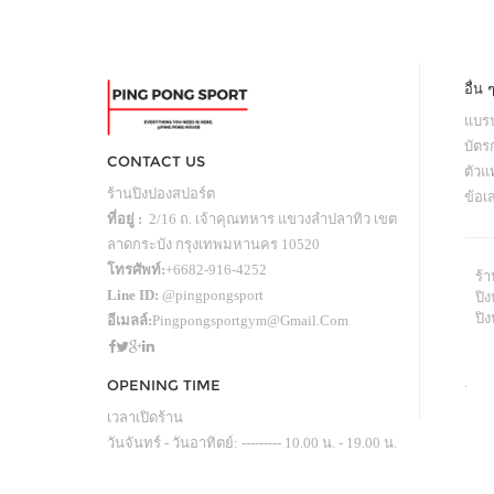
อื่น 
แบรน
บัตร
CONTACT US
ตัว
ร้านปิงปองสปอร์ต
ข้อเ
ที่อยู่ :
2/16 ถ. เจ้าคุณทหาร แขวงลำปลาทิว เขต
ลาดกระบัง กรุงเทพมหานคร 10520
โทรศัพท์:
+6682-916-4252
ร้
Line ID:
@pingpongsport
ปิง
ปิ
อีเมลล์:
Pingpongsportgym@gmail.com
.
OPENING TIME
เวลาเปิดร้าน
วันจันทร์ - วันอาทิตย์: --------- 10.00 น. - 19.00 น.