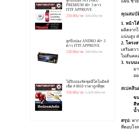
ลูกปิงปอง NITTAKU
แผ่น ช่วย
PREMIUM 40+ 3 ดาว
ITTF APPROVE
คุณสมบั
250.00บาท
300.00บาท
1. หน้าโ
ผลิตจาก
แน่นสูง ส
ลูกปิงปอง ANDRO 40+ 3
2. โครงส
ดาว ITTF APPROVE
เสริมควา
120.00บาท
200.00บาท
ไม่สั่นค
3. ระบบเค
มา
ออ
ไม้ปิงปองจัดชุดอีโคโนมิคส์
เซ็ต # 0010 ราคาถูกที่สุด
สเปคสิน
550.00บาท
1,320.00บาท
ขน
สีห
น้
สรุป:
หาก
ที่ตอบโจ