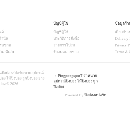
ๆ
บัญชีผู้ใช้
ข้อมูลร้า
ด์
บัญชีผู้ใช้
เกี่ยวกับเ
กำนัล
ประวัติการสั่งซื้อ
Delivery 
แทนขาย
รายการโปรด
Privacy P
สนอพิเสษ
รับจดหมายข่าว
Terms & 
านปิงปองสปอร์ต ขายอุปกรณ์
: PingpongsporT จำหน่าย
ปอง ไม้ปิงปอง ลูกปิงปอง ยาง
อุปกรณ์ปิงปอง ไม้ปิงปอง ลูก
งปอง © 2026
ปิงปอง
Powered By
ปิงปองสปอร์ต