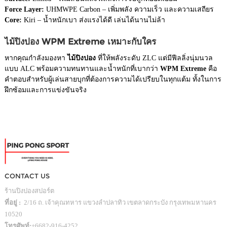
Force Layer:
UHMWPE Carbon – เพิ่มพลัง ความเร็ว และความเสถียร
Core:
Kiri – น้ำหนักเบา ส่งแรงได้ดี เล่นได้นานไม่ล้า
ไม้ปิงปอง WPM Extreme เหมาะกับใคร
หากคุณกำลังมองหา
ไม้ปิงปอง
ที่ให้พลังระดับ ZLC แต่มีฟีลลิ่งนุ่มนวล
แบบ ALC พร้อมความทนทานและน้ำหนักที่เบากว่า
WPM Extreme
คือ
คำตอบสำหรับผู้เล่นสายบุกที่ต้องการความได้เปรียบในทุกแต้ม ทั้งในการ
ฝึกซ้อมและการแข่งขันจริง
CONTACT US
ร้านปิงปองสปอร์ต
ที่อยู่ :
2/16 ถ. เจ้าคุณทหาร แขวงลำปลาทิว เขตลาดกระบัง กรุงเทพมหานคร
10520
โทรศัพท์:
+6682-916-4252