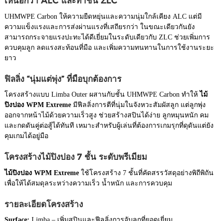
เหนือกว่า ALC และท้าชน ZLC
UHMWPE Carbon ให้ความยืดหยุ่นและความนุ่มใกล้เคียง ALC แต่มี
ความแข็งแรงและการส่งผ่านแรงที่เสถียรกว่า ในขณะเดียวกันยัง
สามารถกระจายแรงปะทะได้ดีเยี่ยมในระดับเดียวกับ ZLC ช่วยเพิ่มการ
ควบคุมลูก ลดแรงสะท้อนที่มือ และเพิ่มความทนทานในการใช้งานระยะ
ยาว
ฟิลลิ่ง “นุ่มแต่พุ่ง” ที่มือบุกต้องการ
โครงสร้างแบบ Limba Outer ผสานกับชั้น UHMWPE Carbon ทำให้
ไม้
ปิงปอง WPM Extreme
มีฟีลลิ่งการตีที่นุ่มในจังหวะสัมผัสลูก แต่ลูกพุ่ง
ออกจากหน้าไม้ด้วยความเร็วสูง ช่วยสร้างสปินได้ง่าย ลูกหมุนหนัก คม
และกดดันคู่ต่อสู้ได้ทันที เหมาะสำหรับผู้เล่นที่ต้องการเกมรุกที่ดุดันแต่ยัง
คุมเกมได้อยู่มือ
โครงสร้างไม้ปิงปอง 7 ชั้น ระดับพรีเมียม
ไม้ปิงปอง WPM Extreme
ใช้โครงสร้าง 7 ชั้นที่คัดสรรวัสดุอย่างพิถีพิถัน
เพื่อให้ได้สมดุลระหว่างความเร็ว น้ำหนัก และการควบคุม
รายละเอียดโครงสร้าง
Surface:
Limba – เพิ่มสปินและฟีลลิ่งการจับลูกที่ยอดเยี่ยม