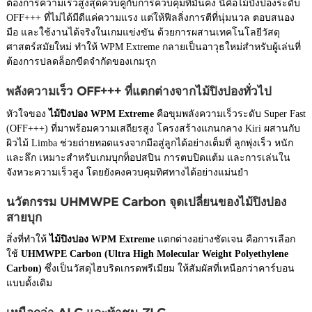
ต้องการความเร็วสูงสุดควบคู่กับการควบคุมที่มั่นคง นี่คือไม้ปิงปองระดับ
OFF+++ ที่ไม่ได้มีดีแค่ความแรง แต่ให้ฟีลลิ่งการตีที่นุ่มนวล ตอบสนอง
มือ และใช้งานได้จริงในเกมแข่งขัน ด้วยการผสานเทคโนโลยีวัสดุ
ศาสตร์สมัยใหม่ ทำให้ WPM Extreme กลายเป็นอาวุธใหม่สำหรับผู้เล่นที่
ต้องการปลดล็อกขีดจำกัดของเกมรุก
พลังความเร็ว OFF+++ ที่แตกต่างจากไม้ปิงปองทั่วไป
หัวใจของ
ไม้ปิงปอง WPM Extreme
คือขุมพลังความเร็วระดับ Super Fast
(OFF+++) ที่มาพร้อมความเสถียรสูง โครงสร้างแกนกลาง Kiri ผสานกับ
ผิวไม้ Limba ช่วยถ่ายทอดแรงจากมือสู่ลูกได้อย่างเต็มที่ ลูกพุ่งเร็ว หนัก
และลึก เหมาะสำหรับเกมบุกท็อปสปิน การตบปิดแต้ม และการเล่นใน
จังหวะความเร็วสูง โดยยังคงควบคุมทิศทางได้อย่างแม่นยำ
นวัตกรรม UHMWPE Carbon จุดเปลี่ยนของไม้ปิงปอง
สายบุก
สิ่งที่ทำให้
ไม้ปิงปอง WPM Extreme
แตกต่างอย่างชัดเจน คือการเลือก
ใช้
UHMWPE Carbon (Ultra High Molecular Weight Polyethylene
Carbon)
ซึ่งเป็นวัสดุไฮบริดเกรดพรีเมียม ให้สัมผัสที่เหนือกว่าคาร์บอน
แบบดั้งเดิม