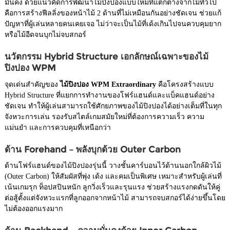
มั่นคง ด้วยแนวคิดการพัฒนาไม้ปิงปองแบบใหม่ที่แตกต่างจากไม้ทั่วไป
คือการสร้างฟีลลิ่งของหน้าไม้ 2 ด้านที่ไม่เหมือนกันอย่างชัดเจน ช่วยแก้
ปัญหาที่ผู้เล่นหลายคนเคยเจอ ไม่ว่าจะเป็นไม้ที่เด้งเกินไปจนควบคุมยาก
หรือไม้อืดจนบุกไม่จบสกอร์
นวัตกรรม Hybrid Structure เอกลักษณ์เฉพาะของไม้
ปิงปอง WPM
จุดเด่นสำคัญของ
ไม้ปิงปอง WPM Extraordinary
คือโครงสร้างแบบ
Hybrid Structure ที่แยกการทำงานของโฟร์แฮนด์และแบ็คแฮนด์อย่าง
ชัดเจน ทำให้ผู้เล่นสามารถใช้ศักยภาพของไม้ปิงปองได้อย่างเต็มที่ในทุก
จังหวะการเล่น รองรับสไตล์เกมสมัยใหม่ที่ต้องการความเร็ว ความ
แม่นยำ และการควบคุมที่เหนือกว่า
ด้าน Forehand – พลังบุกด้วย Outer Carbon
ด้านโฟร์แฮนด์ของไม้ปิงปองรุ่นนี้ วางชั้นคาร์บอนไว้ด้านนอกใกล้ผิวไม้
(Outer Carbon) ให้สัมผัสที่พุ่ง เด้ง และคมเป็นพิเศษ เหมาะสำหรับผู้เล่นที่
เน้นเกมรุก ท็อปสปินหนัก ลูกวิ่งเร็วและรุนแรง ช่วยสร้างแรงกดดันให้คู่
ต่อสู้ตั้งแต่จังหวะแรกที่ลูกออกจากหน้าไม้ สามารถจบสกอร์ได้ง่ายขึ้นโดย
ไม่ต้องออกแรงมาก