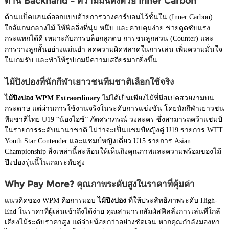
ด้าน Backhand – ความมั่นคงด้วย Inner Carbon
ด้านแบ็คแฮนด์ออกแบบด้วยการวางคาร์บอนไว้ชั้นใน (Inner Carbon)
ใกล้แกนกลางไม้ ให้ฟีลลิ่งที่นุ่ม หนึบ และควบคุมง่าย ช่วยดูดซับแรง
กระแทกได้ดี เหมาะกับการบล็อกลูกตบ การชนลูกสวน (Counter) และ
การวางลูกสั้นอย่างแม่นยำ ลดความผิดพลาดในการเล่น เพิ่มความมั่นใจ
ในเกมรับ และทำให้รูปเกมมีความเสถียรมากยิ่งขึ้น
ไม้ปิงปองที่นักกีฬาเยาวชนทีมชาติเลือกใช้จริง
ไม้ปิงปอง WPM Extraordinary
ไม่ได้เป็นเพียงไม้ที่มีสเปคสวยงามบน
กระดาษ แต่ผ่านการใช้งานจริงในระดับการแข่งขัน โดยนักกีฬาเยาวชน
ทีมชาติไทย U19 “น้องไอซ์” ภัตศราภรณ์ วงละคร ซึ่งสามารถคว้าแชมป์
ในรายการระดับนานาชาติ ไม่ว่าจะเป็นแชมป์หญิงคู่ U19 รายการ WTT
Youth Star Contender และแชมป์หญิงเดี่ยว U15 รายการ Asian
Championship สิ่งเหล่านี้สะท้อนให้เห็นถึงคุณภาพและความพร้อมของไม้
ปิงปองรุ่นนี้ในเกมระดับสูง
Why Pay More? คุณภาพระดับสูงในราคาที่คุ้มค่า
แนวคิดของ WPM คือการมอบ
ไม้ปิงปอง
ที่ให้ประสิทธิภาพระดับ High-
End ในราคาที่ผู้เล่นเข้าถึงได้ง่าย คุณสามารถสัมผัสฟีลลิ่งการเล่นที่ใกล้
เคียงไม้ระดับราคาสูง แต่จ่ายน้อยกว่าอย่างชัดเจน หากคุณกำลังมองหา