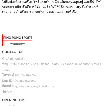
ไม้ปิงปองที่ครบเครื่อง โฟร์แฮนด์บุกหนัก แบ็คแฮนด์คุมอยู่ และมีนักกีฬา
ระดับแชมป์การันตีการใช้งานจริง
WPM Extraordinary
คือคำตอบที่
เหมาะสมสำหรับการยกระดับเกมของคุณอย่างแท้จริง
CONTACT US
ร้านปิงปองสปอร์ต
ที่อยู่ :
2/16 ถ. เจ้าคุณทหาร แขวงลำปลาทิว เขตลาดกระบัง กรุงเทพมหานคร
10520
โทรศัพท์:
+6682-916-4252
Line ID:
@pingpongsport
อีเมลล์:
Pingpongsportgym@gmail.com
OPENING TIME