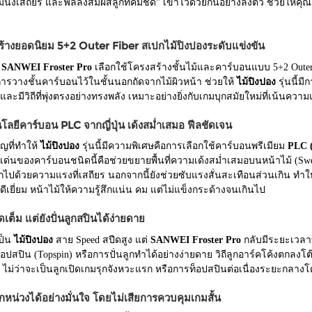
นิ่งเสถียร และฟีลลิ่งสัมผัสลูกที่คมชัด" เข้าไว้ด้วยกันอย่างลงตัว ช่วยให
ร้างยอดนิยม 5+2 Outer Fiber สเปกไม้ปิงปองระดับแข่งขัน
ง SANWEI Froster Pro
เลือกใช้โครงสร้างชั้นไม้และคาร์บอนแบบ 5+2 Outer F
การวางชั้นคาร์บอนไว้ในชั้นนอกถัดจากไม้ผิวหน้า ช่วยให้
ไม้ปิงปอง
รุ่นนี้ม
และมีวิถีที่พุ่งตรงอย่างทรงพลัง เหมาะอย่างยิ่งกับเกมบุกสมัยใหม่ที่เน้นควา
โลยีคาร์บอน PLC จากญี่ปุ่น เด้งสม่ำเสมอ ฟีลชัดเจน
ญที่ทำให้
ไม้ปิงปอง
รุ่นนี้มีความพิเศษคือการเลือกใช้คาร์บอนพรีเมียม
PLC (
เด่นของคาร์บอนชนิดนี้คือช่วยขยายพื้นที่ความเด้งสม่ำเสมอบนหน้าไม้ (Swee
ออกไปด้วยความแรงที่เสถียร นอกจากนี้ยังช่วยซับแรงสั่นสะเทือนส่วนเกิน ทำให
ีเยี่ยม หน้าไม้ให้ความรู้สึกแน่น คม แต่ไม่แข็งกระด้างจนเกินไป
ดเต็ม แต่ยังปั่นลูกสปินได้ง่ายดาย
ป็น
ไม้ปิงปอง
สาย Speed สปีดสูง แต่
SANWEI Froster Pro
กลับมีระยะเวลาที่
็อปสปิน (Topspin) หรือการปั่นลูกทำได้อย่างง่ายดาย วิถีลูกอาร์คโค้งตกลง
ไม่ว่าจะเป็นลูกเปิดเกมรุกจังหวะแรก หรือการท็อปสปินต่อเนื่องระยะกลางโต๊
ักหน่วงได้อย่างมั่นใจ โดยไม่เสียการควบคุมเกมสั้น