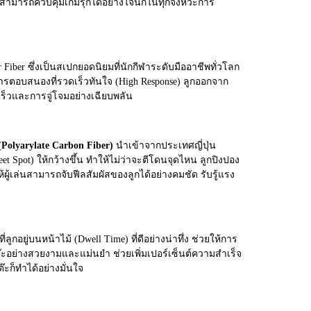
้คุณสามารถควบคุมเกมรุกได้อย่างใจนึกในทุกจังหวะการ
iber ซึ่งเป็นสเปกยอดนิยมที่นักกีฬาระดับมืออาชีพทั่วโลก
ีการตอบสนองที่รวดเร็วทันใจ (High Response) ลูกออกจาก
มเร็วและการจู่โจมอย่างเฉียบพลัน
Polyarylate Carbon Fiber)
นำเข้าจากประเทศญี่ปุ่น
t Spot) ให้กว้างขึ้น ทำให้ไม่ว่าจะตีโดนจุดไหน ลูกปิงปอง
้ผู้เล่นสามารถจับฟีลสัมผัสของลูกได้อย่างคมชัด รับรู้แรง
ลูกอยู่บนหน้าไม้ (Dwell Time) ที่ดีอย่างน่าทึ่ง ช่วยให้การ
โต๊ะอย่างสวยงามและแม่นยำ ช่วยเพิ่มเปอร์เซ็นต์ความสำเร็จ
ะก็ทำได้อย่างมั่นใจ