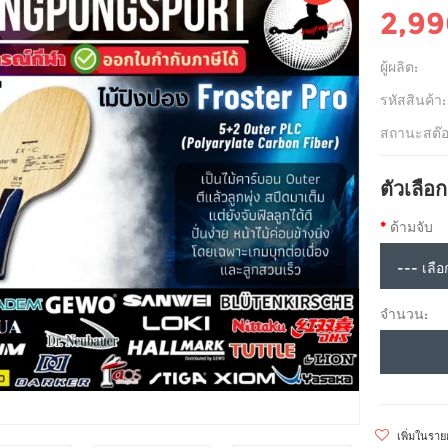
2,9
ผู้ผลิต:
รหัสสินค้า:
สถานะสต๊อ
ตัวเลือก
ด้ามจับ
จำนวน:
เพิ่มในรา