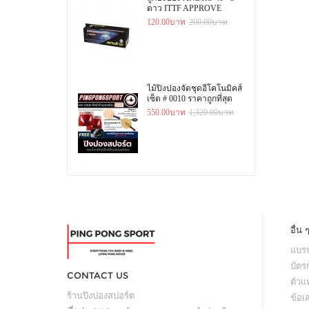
ดาว ITTF APPROVE
120.00บาท
200.00บาท
ไม้ปิงปองจัดชุดอีโคโนมิคส์
เซ็ต # 0010 ราคาถูกที่สุด
550.00บาท
1,320.00บาท
อื่น 
แบรน
บัตร
CONTACT US
ตัว
ร้านปิงปองสปอร์ต
ข้อเ