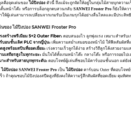
ลคือจุดเด่นของ
ไม้ปิงปอง
ตัวนี้ ถึงแม้จะถูกจัดให้อยู่ในกลุ่มไม้สายบุกความเ
กสั้นหน้าโต๊ะ หรือการบล็อกลูกตบสวนกลับ
SANWEI Froster Pro
ก็ยังให้คว
ให้ผู้เล่นสามารถเปลี่ยนจากเกมรับเป็นเกมรุกได้อย่างลื่นไหลและมีประสิท
เด่นของ ไม้ปิงปอง SANWEI Froster Pro
รงสร้างพรีเมียม 5+2 Outer Fiber:
ตอบสนองไว ลูกพุ่งแรง เหมาะสำหรับเก
์บอนชั้นเลิศ PLC จากญี่ปุ่น:
เพิ่มความสม่ำเสมอของหน้าไม้ ให้ฟีลสัมผัสที่
ดสูงพร้อมสปินที่ยอดเยี่ยม:
เร่งความเร็วลูกได้ง่าย สร้างวิถีลูกโค้งสวยงามแ
ามเสถียรสูงในทุกระยะ:
มั่นใจได้ทั้งเกมหน้าโต๊ะ กลางโต๊ะ หรือการถอยไป
มาะสำหรับสายบุกทุกระดับ:
ตอบโจทย์ผู้เล่นที่ชอบไม้คาร์บอนชั้นนอก แต่ยั
า
ไม้ปิงปอง SANWEI Froster Pro
เป็น
ไม้ปิงปอง
คาร์บอน Outer ที่ตอบโจทย์
็ว ถ้าคุณชอบไม้ปิงปองสปีดสูงที่ยังคงให้ความรู้สึกสัมผัสที่ยอดเยี่ยม คุมทิศทา