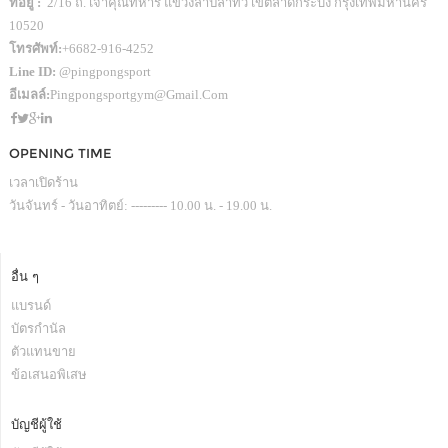
ที่อยู่ :
2/16 ถ. เจ้าคุณทหาร แขวงลำปลาทิว เขตลาดกระบัง กรุงเทพมหานคร
10520
โทรศัพท์:
+6682-916-4252
Line ID:
@pingpongsport
อีเมลล์:
Pingpongsportgym@gmail.com
OPENING TIME
เวลาเปิดร้าน
วันจันทร์ - วันอาทิตย์: --------- 10.00 น. - 19.00 น.
อื่น ๆ
แบรนด์
บัตรกำนัล
ตัวแทนขาย
ข้อเสนอพิเสษ
บัญชีผู้ใช้