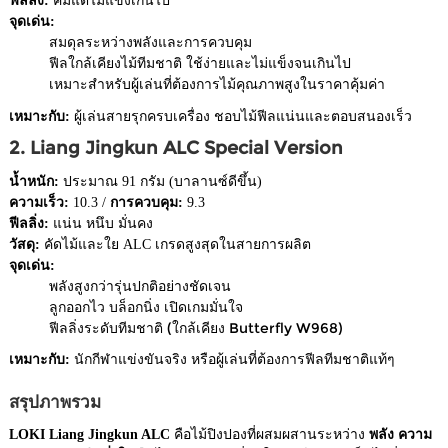
ฟีลลิ่ง:
คมแต่ไม่แข็งเกินไป
จุดเด่น:
สมดุลระหว่างพลังและการควบคุม
ฟีลใกล้เคียงไม้ทีมชาติ ใช้ง่ายและไม่แข็งจนเกินไป
เหมาะสำหรับผู้เล่นที่ต้องการไม้คุณภาพสูงในราคาคุ้มค่า
เหมาะกับ:
ผู้เล่นสายรุกครบเครื่อง ชอบไม้ฟีลแน่นและตอบสนองเร็ว
2. Liang Jingkun ALC Special Version
น้ำหนัก:
ประมาณ 91 กรัม (บาลานซ์ดีขึ้น)
ความเร็ว:
10.3 /
การควบคุม:
9.3
ฟีลลิ่ง:
แน่น หนึบ มั่นคง
วัสดุ:
คัดไม้และใย ALC เกรดสูงสุดในสายการผลิต
จุดเด่น:
พลังสูงกว่ารุ่นปกติอย่างชัดเจน
ลูกออกไว บล็อกนิ่ง เปิดเกมมั่นใจ
ฟีลลิ่งระดับทีมชาติ (ใกล้เคียง Butterfly W968)
เหมาะกับ:
นักกีฬาแข่งขันจริง หรือผู้เล่นที่ต้องการฟีลทีมชาติแท้ๆ
สรุปภาพรวม
LOKI Liang Jingkun ALC
คือไม้ปิงปองที่ผสมผสานระหว่าง
พลัง ความ