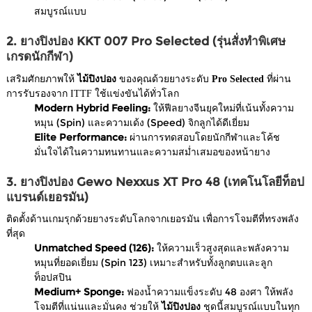
สมบูรณ์แบบ
2. ยางปิงปอง KKT 007 Pro Selected (รุ่นสั่งทำพิเศษ
เกรดนักกีฬา)
เสริมศักยภาพให้
ไม้ปิงปอง
ของคุณด้วยยางระดับ
Pro Selected
ที่ผ่าน
การรับรองจาก ITTF ใช้แข่งขันได้ทั่วโลก
Modern Hybrid Feeling:
ให้ฟีลยางจีนยุคใหม่ที่เน้นทั้งความ
หมุน (Spin) และความเด้ง (Speed) จิกลูกได้ดีเยี่ยม
Elite Performance:
ผ่านการทดสอบโดยนักกีฬาและโค้ช
มั่นใจได้ในความทนทานและความสม่ำเสมอของหน้ายาง
3. ยางปิงปอง Gewo Nexxus XT Pro 48 (เทคโนโลยีท็อป
แบรนด์เยอรมัน)
ติดตั้งด้านเกมรุกด้วยยางระดับโลกจากเยอรมัน เพื่อการโจมตีที่ทรงพลัง
ที่สุด
Unmatched Speed (126):
ให้ความเร็วสูงสุดและพลังความ
หมุนที่ยอดเยี่ยม (Spin 123) เหมาะสำหรับทั้งลูกตบและลูก
ท็อปสปิน
Medium+ Sponge:
ฟองน้ำความแข็งระดับ 48 องศา ให้พลัง
โจมตีที่แน่นและมั่นคง ช่วยให้
ไม้ปิงปอง
ชุดนี้สมบูรณ์แบบในทุก