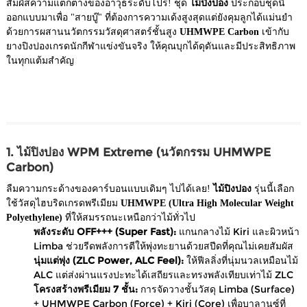
สัมผัสความแตกต่างของอาวุธระดับโปร! ชุด
ไม้ปิงปอง
ประกอบชุดนี้
ออกแบบมาเพื่อ "สายบู๊" ที่ต้องการความเด้งสูงสุดแต่ยังคุมลูกได้แม่นยำ
ด้วยการผสานนวัตกรรมวัสดุศาสตร์ชั้นสูง
UHMWPE Carbon
เข้ากับ
ยางปิงปองเกรดนักกีฬาแข่งขันจริง ให้คุณบุกได้ดุดันและมีประสิทธิภาพ
ในทุกแต้มสำคัญ
1. ไม้ปิงปอง WPM Extreme (นวัตกรรม UHMWPE
Carbon)
ลืมความกระด้างของคาร์บอนแบบเดิมๆ ไปได้เลย!
ไม้ปิงปอง
รุ่นนี้เลือก
ใช้วัสดุไฮบริดเกรดพรีเมียม
UHMWPE (Ultra High Molecular Weight
Polyethylene)
ที่ให้สมรรถนะเหนือกว่าไม้ทั่วไป
พลังระดับ OFF+++ (Super Fast):
แกนกลางไม้ Kiri และผิวหน้า
Limba ช่วยรีดพลังการตีให้พุ่งทะยานด้วยสปีดที่คุณไม่เคยสัมผัส
นุ่มแต่พุ่ง (ZLC Power, ALC Feel):
ให้ฟีลลิ่งที่นุ่มนวลเหมือนไม้
ALC แต่ส่งผ่านแรงปะทะได้เสถียรและทรงพลังเทียบเท่าไม้ ZLC
โครงสร้างพรีเมียม 7 ชั้น:
การจัดวางชั้นวัสดุ Limba (Surface)
+ UHMWPE Carbon (Force) + Kiri (Core) เพื่อบาลานซ์ที่