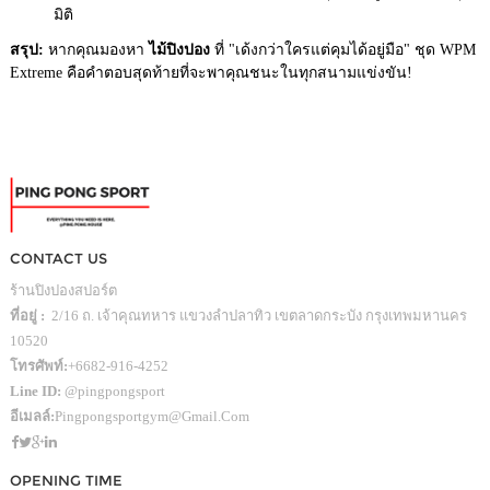
มิติ
สรุป:
หากคุณมองหา
ไม้ปิงปอง
ที่ "เด้งกว่าใครแต่คุมได้อยู่มือ" ชุด WPM
Extreme คือคำตอบสุดท้ายที่จะพาคุณชนะในทุกสนามแข่งขัน!
CONTACT US
ร้านปิงปองสปอร์ต
ที่อยู่ :
2/16 ถ. เจ้าคุณทหาร แขวงลำปลาทิว เขตลาดกระบัง กรุงเทพมหานคร
10520
โทรศัพท์:
+6682-916-4252
Line ID:
@pingpongsport
อีเมลล์:
Pingpongsportgym@gmail.com
OPENING TIME