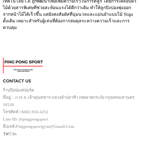
เทคโนโลยี CR ถูกพัฒนาเพื่อเพิ่มความเร็วในการตีลูก โดยการเคลือบผิว
ไม้ด้วยสารพิเศษที่ช่วยสะท้อนแรงได้ดีกว่าเดิม ทำให้ลูกปิงปองพุ่งออก
จากหน้าไม้ได้เร็วขึ้น แต่ยังคงสัมผัสที่นุ่มนวลและแม่นยำแบบไม้ Stiga
ดั้งเดิม เหมาะสำหรับผู้เล่นที่ต้องการสมดุลระหว่างความเร็วและการ
ควบคุม
CONTACT US
ร้านปิงปองสปอร์ต
ที่อยู่ :
2/16 ถ. เจ้าคุณทหาร แขวงลำปลาทิว เขตลาดกระบัง กรุงเทพมหานคร
10520
โทรศัพท์:
+6682-916-4252
Line ID:
@pingpongsport
อีเมลล์:
Pingpongsportgym@gmail.com