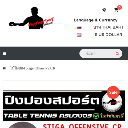
0
Language & Currency
บาท THAI BAHT
$ US DOLLAR
ไม้ปิงปอง Stiga Offensive CR
Sale