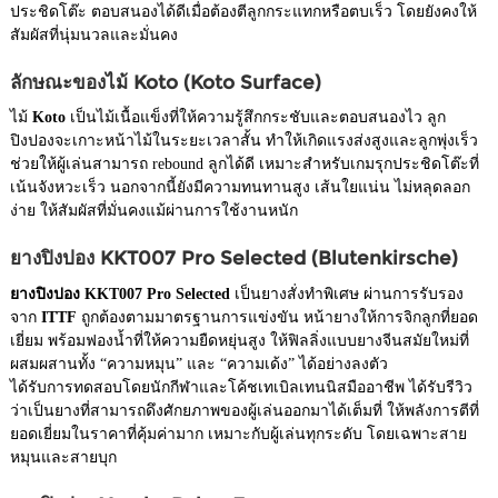
ประชิดโต๊ะ ตอบสนองได้ดีเมื่อต้องตีลูกกระแทกหรือตบเร็ว โดยยังคงให้
สัมผัสที่นุ่มนวลและมั่นคง
ลักษณะของไม้ Koto (Koto Surface)
ไม้
Koto
เป็นไม้เนื้อแข็งที่ให้ความรู้สึกกระชับและตอบสนองไว ลูก
ปิงปองจะเกาะหน้าไม้ในระยะเวลาสั้น ทำให้เกิดแรงส่งสูงและลูกพุ่งเร็ว
ช่วยให้ผู้เล่นสามารถ rebound ลูกได้ดี เหมาะสำหรับเกมรุกประชิดโต๊ะที่
เน้นจังหวะเร็ว นอกจากนี้ยังมีความทนทานสูง เส้นใยแน่น ไม่หลุดลอก
ง่าย ให้สัมผัสที่มั่นคงแม้ผ่านการใช้งานหนัก
ยางปิงปอง KKT007 Pro Selected (Blutenkirsche)
ยางปิงปอง KKT007 Pro Selected
เป็นยางสั่งทำพิเศษ ผ่านการรับรอง
จาก
ITTF
ถูกต้องตามมาตรฐานการแข่งขัน หน้ายางให้การจิกลูกที่ยอด
เยี่ยม พร้อมฟองน้ำที่ให้ความยืดหยุ่นสูง ให้ฟิลลิ่งแบบยางจีนสมัยใหม่ที่
ผสมผสานทั้ง “ความหมุน” และ “ความเด้ง” ได้อย่างลงตัว
ได้รับการทดสอบโดยนักกีฬาและโค้ชเทเบิลเทนนิสมืออาชีพ ได้รับรีวิว
ว่าเป็นยางที่สามารถดึงศักยภาพของผู้เล่นออกมาได้เต็มที่ ให้พลังการตีที่
ยอดเยี่ยมในราคาที่คุ้มค่ามาก เหมาะกับผู้เล่นทุกระดับ โดยเฉพาะสาย
หมุนและสายบุก