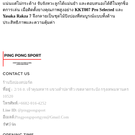
แน่นแต่ไม่กระด้าง จับจังหวะลูกได้แม่นยำ และตอบสนองได้ดีในทุกช็อ
ตการเล่น เมื่อติดตั้งยางคุณภาพสูงอย่าง
KKT007 Pro Selected
และ
Yasaka Rakza 7
จึงกลายเป็นชุดไม้ปิงปองที่สมบูรณ์แบบทั้งด้าน
ประสิทธิภาพและความคุ้มค่า
CONTACT US
ร้านปิงปองสปอร์ต
ที่อยู่ :
2/16 ถ. เจ้าคุณทหาร แขวงลำปลาทิว เขตลาดกระบัง กรุงเทพมหานคร
10520
โทรศัพท์:
+6682-916-4252
Line ID:
@pingpongsport
อีเมลล์:
Pingpongsportgym@gmail.com
OPENING TIME