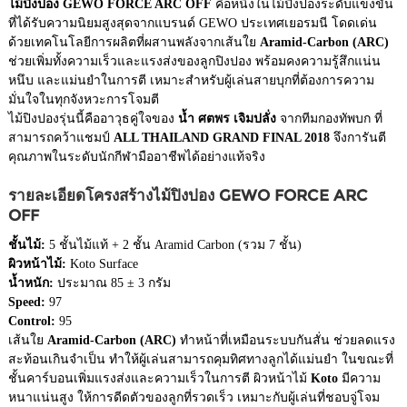
ไม้ปิงปอง GEWO FORCE ARC OFF
คือหนึ่งในไม้ปิงปองระดับแข่งขัน
ที่ได้รับความนิยมสูงสุดจากแบรนด์ GEWO ประเทศเยอรมนี โดดเด่น
ด้วยเทคโนโลยีการผลิตที่ผสานพลังจากเส้นใย
Aramid-Carbon (ARC)
ช่วยเพิ่มทั้งความเร็วและแรงส่งของลูกปิงปอง พร้อมคงความรู้สึกแน่น
หนึบ และแม่นยำในการตี เหมาะสำหรับผู้เล่นสายบุกที่ต้องการความ
มั่นใจในทุกจังหวะการโจมตี
ไม้ปิงปองรุ่นนี้คืออาวุธคู่ใจของ
น้ำ ศตพร เจิมปลั่ง
จากทีมกองทัพบก ที่
สามารถคว้าแชมป์
ALL THAILAND GRAND FINAL 2018
จึงการันตี
คุณภาพในระดับนักกีฬามืออาชีพได้อย่างแท้จริง
รายละเอียดโครงสร้างไม้ปิงปอง GEWO FORCE ARC
OFF
ชั้นไม้:
5 ชั้นไม้แท้ + 2 ชั้น Aramid Carbon (รวม 7 ชั้น)
ผิวหน้าไม้:
Koto Surface
น้ำหนัก:
ประมาณ 85 ± 3 กรัม
Speed:
97
Control:
95
เส้นใย
Aramid-Carbon (ARC)
ทำหน้าที่เหมือนระบบกันสั่น ช่วยลดแรง
สะท้อนเกินจำเป็น ทำให้ผู้เล่นสามารถคุมทิศทางลูกได้แม่นยำ ในขณะที่
ชั้นคาร์บอนเพิ่มแรงส่งและความเร็วในการตี ผิวหน้าไม้
Koto
มีความ
หนาแน่นสูง ให้การดีดตัวของลูกที่รวดเร็ว เหมาะกับผู้เล่นที่ชอบจู่โจม