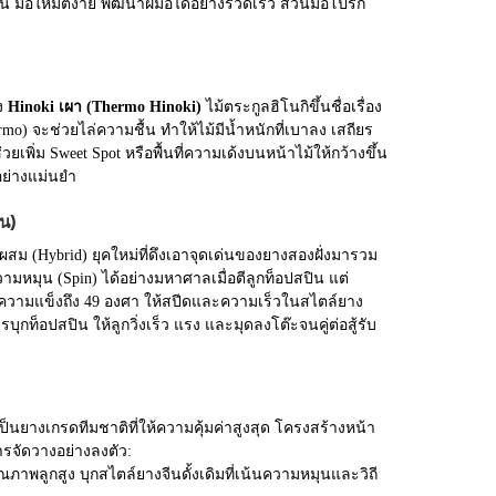
่น มือใหม่ตีง่าย พัฒนาฝีมือได้อย่างรวดเร็ว ส่วนมือโปรก็
าง
Hinoki เผา (Thermo Hinoki)
ไม้ตระกูลฮิโนกิขึ้นชื่อเรื่อง
) จะช่วยไล่ความชื้น ทำให้ไม้มีน้ำหนักที่เบาลง เสถียร
ยเพิ่ม Sweet Spot หรือพื้นที่ความเด้งบนหน้าไม้ให้กว้างขึ้น
อย่างแม่นยำ
น)
สม (Hybrid) ยุคใหม่ที่ดึงเอาจุดเด่นของยางสองฝั่งมารวม
มหมุน (Spin) ได้อย่างมหาศาลเมื่อตีลูกท็อปสปิน แต่
ที่มีความแข็งถึง 49 องศา ให้สปีดและความเร็วในสไตล์ยาง
ุกท็อปสปิน ให้ลูกวิ่งเร็ว แรง และมุดลงโต๊ะจนคู่ต่อสู้รับ
เป็นยางเกรดทีมชาติที่ให้ความคุ้มค่าสูงสุด โครงสร้างหน้า
ารจัดวางอย่างลงตัว:
ณภาพลูกสูง บุกสไตล์ยางจีนดั้งเดิมที่เน้นความหมุนและวิถี