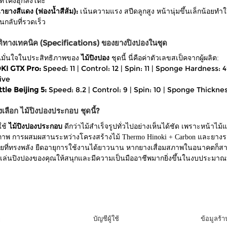
ที่โค้งฮุกลงโต๊ะ
้ายางสีแดง (ฟองน้ำสีส้ม):
เน้นความแรง สปีดลูกสูง หน้านุ่มขึ้นเล็กน้อยทำ
นกลับที่รวดเร็ว
ติทางเทคนิค (Specifications) ของยางปิงปองในชุด
คุณมั่นใจในประสิทธิภาพของ
ไม้ปิงปอง
ชุดนี้ นี่คือค่าตัวเลขสเป็คจากผู้ผลิต:
KI GTX Pro:
Speed: 11 | Control: 12 | Spin: 11 | Sponge Hardness: 
ive
ttle Beijing 5:
Speed: 8.2 | Control: 9 | Spin: 10 | Sponge Thickness
เลือก ไม้ปิงปองประกอบ ชุดนี้?
ใช้
ไม้ปิงปองประกอบ
ดีกว่าไม้สำเร็จรูปทั่วไปอย่างเห็นได้ชัด เพราะหน้าไ
ภาพ การผสมผสานระหว่างโครงสร้างไม้ Thermo Hinoki + Carbon และยางระดั
กายที่ทรงพลัง ยืดอายุการใช้งานได้ยาวนาน หากยางเสื่อมสภาพในอนาคตก็สามา
ล่นปิงปองของคุณให้สนุกและมีความเป็นมืออาชีพมากยิ่งขึ้นในงบประมาณที่คุ
ๆ
บัญชีผู้ใช้
ข้อมูลร้า