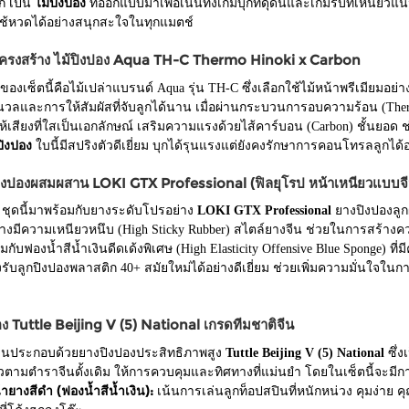
ก เป็น
ไม้ปิงปอง
ที่ออกแบบมาเพื่อเน้นทั้งเกมบุกที่ดุดันและเกมรับที่เหนียวแน
้หวดได้อย่างสนุกสะใจในทุกแมตช์
โครงสร้าง ไม้ปิงปอง Aqua TH-C Thermo Hinoki x Carbon
ของเซ็ตนี้คือไม้เปล่าแบรนด์ Aqua รุ่น TH-C ซึ่งเลือกใช้ไม้หน้าพรีเมียมอย่
วลและการให้สัมผัสที่จับลูกได้นาน เมื่อผ่านกระบวนการอบความร้อน (Thermo
ห้เสียงที่ใสเป็นเอกลักษณ์ เสริมความแรงด้วยไส้คาร์บอน (Carbon) ชั้นยอด ช่ว
ปิงปอง
ใบนี้มีสปริงตัวดีเยี่ยม บุกได้รุนแรงแต่ยังคงรักษาการคอนโทรลลูกได้
งปิงปองผสมผสาน LOKI GTX Professional (ฟิลยุโรป หน้าเหนียวแบบจี
ชุดนี้มาพร้อมกับยางระดับโปรอย่าง
LOKI GTX Professional
ยางปิงปองลูกผ
างมีความเหนียวหนึบ (High Sticky Rubber) สไตล์ยางจีน ช่วยในการสร้างควา
กับฟองน้ำสีน้ำเงินดีดเด้งพิเศษ (High Elasticity Offensive Blue Sponge) 
รับลูกปิงปองพลาสติก 40+ สมัยใหม่ได้อย่างดีเยี่ยม ช่วยเพิ่มความมั่นใจในการบ
ง Tuttle Beijing V (5) National เกรดทีมชาติจีน
ด้านประกอบด้วยยางปิงปองประสิทธิภาพสูง
Tuttle Beijing V (5) National
ซึ่ง
วตามตำราจีนดั้งเดิม ให้การควบคุมและทิศทางที่แม่นยำ โดยในเซ็ตนี้จะมีก
้ายางสีดำ (ฟองน้ำสีน้ำเงิน):
เน้นการเล่นลูกท็อปสปินที่หนักหน่วง คุมง่าย คุ