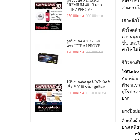
ลูกปิงปอง NITTAKU
อย่างใจนึ
PREMIUM 40+ 3 ดาว
สามารถใช
ITTF APPROVE
250.00บาท
300.00บาท
เจาะลึก
หัวใจหลัก
ความนุ่มน
ลูกปิงปอง ANDRO 40+ 3
ขึ้น และใ
ดาว ITTF APPROVE
ทำให้
ไม้
120.00บาท
200.00บาท
รีวิวยา
ไม้ปิงปอง
กัน หน้าย
ไม้ปิงปองจัดชุดอีโคโนมิคส์
ทำงานร่วม
เซ็ต # 0010 ราคาถูกที่สุด
ยุโรป รอง
550.00บาท
1,320.00บาท
ยาก
ยางปิงปอ
อีกหนึ่ง
ยางเหนีย
หน