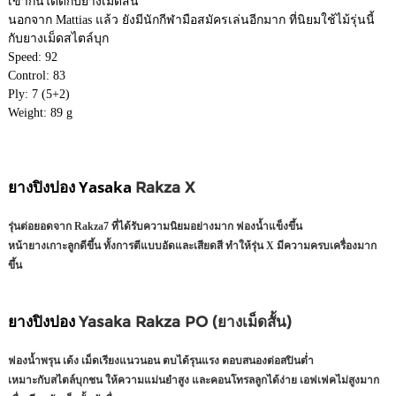
เข้ากันได้ดีกับยางเม็ดสั้น
นอกจาก Mattias แล้ว ยังมีนักกีฬามือสมัครเล่นอีกมาก ที่นิยมใช้ไม้รุ่นนี้
กับยางเม็ดสไตล์บุก
Speed: 92
Control: 83
Ply: 7 (5+2)
Weight: 89 g
ยางปิงปอง Yasaka
Rakza X
รุ่นต่อยอดจาก Rakza7 ที่ได้รับความนิยมอย่างมาก ฟองน้ำแข็งขึ้น
หน้ายางเกาะลูกดีขึ้น ทั้งการตีแบบอัดและเสียดสี ทำให้รุ่น X มีความครบเครื่องมาก
ขึ้น
ยางปิงปอง
Yasaka
Rakza PO (ยางเม็ดสั้น)
ฟองน้ำพรุน เด้ง เม็ดเรียงแนวนอน ตบได้รุนแรง ตอบสนองต่อสปินต่ำ
เหมาะกับสไตล์บุกชน ให้ความแม่นยำสูง และคอนโทรลลูกได้ง่าย เอฟเฟคไม่สูงมาก