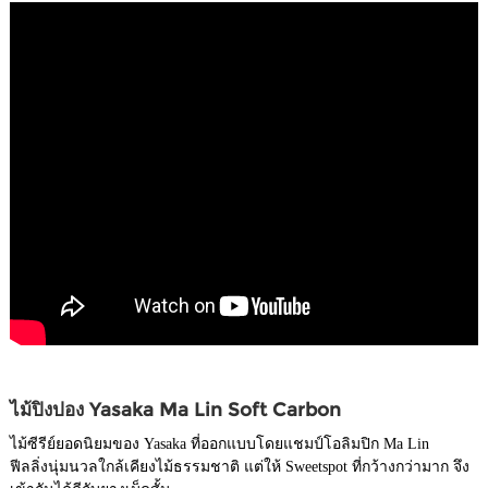
ไม้ปิงปอง Yasaka Ma Lin Soft Carbon
ไม้ซีรีย์ยอดนิยมของ Yasaka ที่ออกแบบโดยแชมป์โอลิมปิก Ma Lin
ฟีลลิ่งนุ่มนวลใกล้เคียงไม้ธรรมชาติ แต่ให้ Sweetspot ที่กว้างกว่ามาก จึง