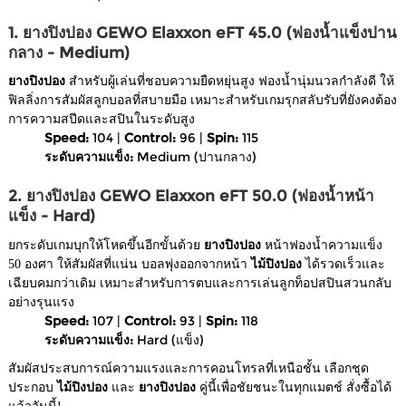
1. ยางปิงปอง GEWO Elaxxon eFT 45.0 (ฟองน้ำแข็งปาน
กลาง - Medium)
ยางปิงปอง
สำหรับผู้เล่นที่ชอบความยืดหยุ่นสูง ฟองน้ำนุ่มนวลกำลังดี ให้
ฟิลลิ่งการสัมผัสลูกบอลที่สบายมือ เหมาะสำหรับเกมรุกสลับรับที่ยังคงต้อง
การความสปีดและสปินในระดับสูง
Speed:
104 |
Control:
96 |
Spin:
115
ระดับความแข็ง:
Medium (ปานกลาง)
2. ยางปิงปอง GEWO Elaxxon eFT 50.0 (ฟองน้ำหน้า
แข็ง - Hard)
ยกระดับเกมบุกให้โหดขึ้นอีกขั้นด้วย
ยางปิงปอง
หน้าฟองน้ำความแข็ง
50 องศา ให้สัมผัสที่แน่น บอลพุ่งออกจากหน้า
ไม้ปิงปอง
ได้รวดเร็วและ
เฉียบคมกว่าเดิม เหมาะสำหรับการตบและการเล่นลูกท็อปสปินสวนกลับ
อย่างรุนแรง
Speed:
107 |
Control:
93 |
Spin:
118
ระดับความแข็ง:
Hard (แข็ง)
สัมผัสประสบการณ์ความแรงและการคอนโทรลที่เหนือชั้น เลือกชุด
ประกอบ
ไม้ปิงปอง
และ
ยางปิงปอง
คู่นี้เพื่อชัยชนะในทุกแมตช์ สั่งซื้อได้