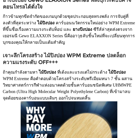
คอนโทรลได้ดั่งใจ
ก้าวข้ามทุกขีดจำกัดของเกมบุกด้วยชุดประกอบสุดทรงพลัง การจับคู่ที่
ลงตัวที่สุดระหว่าง
ไม้ปิงปอง
คาร์บอนนวัตกรรมใหม่อย่าง WPM Extreme
ที่ขึ้นชื่อเรื่องความแรงระดับท็อป และ
ยางปิงปอง
ซีรีส์ล่าสุดส่งตรงจาก
เยอรมนี Gewo ELAXXON Series นี่คืออาวุธลับชิ้นใหม่ที่จะเปลี่ยนทุกการ
บุกของคุณให้กลายเป็นแต้มสำคัญ
เจาะลึกโครงสร้าง ไม้ปิงปอง WPM Extreme ปลดล็อก
ความแรงระดับ OFF+++
ถ้าคุณกำลังตามหา
ไม้ปิงปอง
ที่เด้งและแรงแต่ไม่กระด้าง
ไม้ปิงปอง
WPM Extreme คือคำตอบด้วยโครงสร้างระดับพรีเมียมหนา 7 ชั้น ผสาน
วิทยาศาสตร์การกีฬาแห่งอนาคตด้วยชั้นคาร์บอนชนิดพิเศษ UHMWPE
Carbon (Ultra High Molecular Weight Polyethylene Carbon) ที่เข้ามาลบ
จุดด้อยของคาร์บอนแบบเดิมๆ ออกไปจนหมดสิ้น