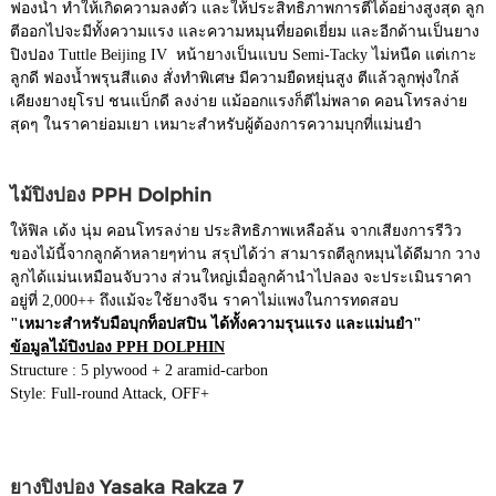
ฟองน้ำ ทำให้เกิดความลงตัว และให้ประสิทธิภาพการตีได้อย่างสูงสุด ลูก
ตีออกไปจะมีทั้งความแรง และความหมุนที่ยอดเยี่ยม และอีกด้านเป็นยาง
ปิงปอง Tuttle Beijing IV หน้ายางเป็นแบบ Semi-Tacky ไม่หนืด แต่เกาะ
ลูกดี ฟองน้ำพรุนสีแดง สั่งทำพิเศษ มีความยืดหยุ่นสูง ตีแล้วลูกพุ่งใกล้
เคียงยางยุโรป ชนแบ็กดี ลงง่าย แม้ออกแรงก็ตีไม่พลาด คอนโทรลง่าย
สุดๆ ในราคาย่อมเยา เหมาะสำหรับผู้ต้องการความบุกที่แม่นยำ
ไม้ปิงปอง PPH Dolphin
ให้ฟิล เด้ง นุ่ม คอนโทรลง่าย ประสิทธิภาพเหลือล้น จากเสียงการรีวิว
ของไม้นี้จากลูกค้าหลายๆท่าน สรุปได้ว่า สามารถตีลูกหมุนได้ดีมาก วาง
ลูกได้แม่นเหมือนจับวาง ส่วนใหญ่เมื่อลูกค้านำไปลอง จะประเมินราคา
อยู่ที่ 2,000++ ถึงแม้จะใช้ยางจีน ราคาไม่แพงในการทดสอบ
"เหมาะสำหรับมือบุกท็อปสปิน ได้ทั้งความรุนแรง และแม่นยำ"
ข้อมูลไม้ปิงปอง PPH DOLPHIN
Structure : 5 plywood + 2 aramid-carbon
Style: Full-round Attack, OFF+
ยางปิงปอง Yasaka Rakza 7