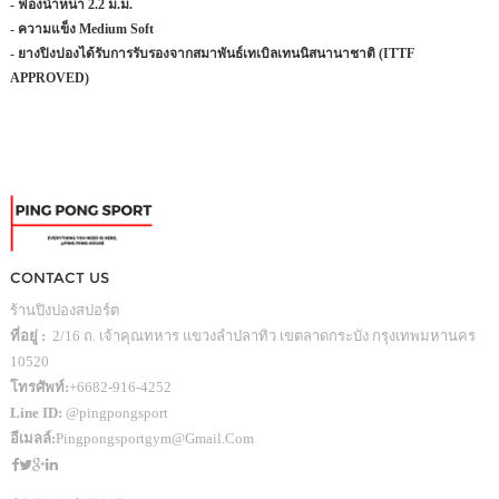
- ฟองน้ำหนา 2.2 ม.ม.
- ความแข็ง Medium Soft
- ยางปิงปองได้รับการรับรองจากสมาพันธ์เทเบิลเทนนิสนานาชาติ (ITTF
APPROVED)
CONTACT US
ร้านปิงปองสปอร์ต
ที่อยู่ :
2/16 ถ. เจ้าคุณทหาร แขวงลำปลาทิว เขตลาดกระบัง กรุงเทพมหานคร
10520
โทรศัพท์:
+6682-916-4252
Line ID:
@pingpongsport
อีเมลล์:
Pingpongsportgym@gmail.com