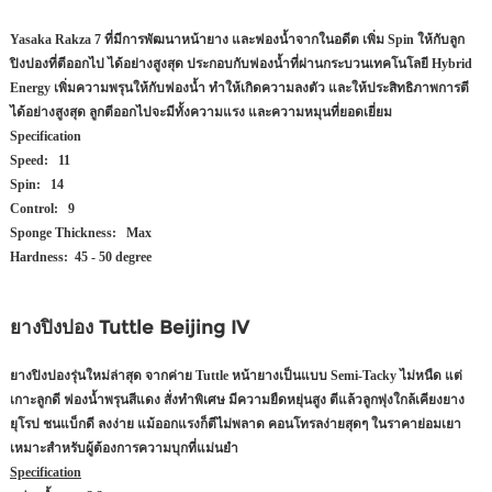
Yasaka Rakza 7 ที่มีการพัฒนาหน้ายาง และฟองน้ำจากในอดีต เพิ่ม Spin ให้กับลูก
ปิงปองที่ตีออกไป ได้อย่างสูงสุด ประกอบกับฟองน้ำที่ผ่านกระบวนเทคโนโลยี Hybrid
Energy เพิ่มความพรุนให้กับฟองน้ำ ทำให้เกิดความลงตัว และให้ประสิทธิภาพการตี
ได้อย่างสูงสุด ลูกตีออกไปจะมีทั้งความแรง และความหมุนที่ยอดเยี่ยม
Specification
Speed: 11
Spin: 14
Control: 9
Sponge Thickness: Max
Hardness: 45 - 50 degree
ยางปิงปอง Tuttle Beijing IV
ยางปิงปองรุ่นใหม่ล่าสุด จากค่าย Tuttle หน้ายางเป็นแบบ Semi-Tacky ไม่หนืด แต่
เกาะลูกดี ฟองน้ำพรุนสีแดง สั่งทำพิเศษ มีความยืดหยุ่นสูง ตีแล้วลูกพุ่งใกล้เคียงยาง
ยุโรป ชนแบ็กดี ลงง่าย แม้ออกแรงก็ตีไม่พลาด คอนโทรลง่ายสุดๆ ในราคาย่อมเยา
เหมาะสำหรับผู้ต้องการความบุกที่แม่นยำ
Specification