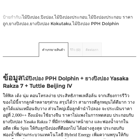
ป้ายกำกับ:
ไม้ปิงปอง
,
ปิงปอง
,
ไม้ปิงปองประกอบ
,
ไม้ปิงปองประกอบ ราคา
ถูก
,
ยางปิงปอง
,
ยางปิงปอง Kokutaku
,
ไม้ปิงปอง PPH Dolphin
คำบรรยายสินค้า
รีวิว (0)
ติดต่อเรา
ข้อมูล
ไม้ปิงปอง PPH Dolphin + ยางปิงปอง Yasaka
Rakza 7 + Tuttle Beijing IV
ให้ฟิล เด้ง นุ่ม คอนโทรลง่าย ประสิทธิภาพเหลือล้น จากเสียงการรีวิว
ของไม้นี้จากลูกค้าหลายๆท่าน สรุปได้ว่า สามารถตีลูกหมุนได้ดีมาก วาง
ลูกได้แม่นเหมือนจับวาง ส่วนใหญ่เมื่อลูกค้านำไปลอง จะประเมินราคา
อยู่ที่ 2,000++ ถึงแม้จะใช้ยางจีน ราคาไม่แพงในการทดสอบ ประกอบกับ
ยางปิงปอง Yasaka Rakza 7 ที่มีการพัฒนาหน้ายาง และฟองน้ำจากใน
อดีต เพิ่ม Spin ให้กับลูกปิงปองที่ตีออกไป ได้อย่างสูงสุด ประกอบกับ
ฟองน้ำที่ผ่านกระบวนเทคโนโลยี Hybrid Energy เพิ่มความพรุนให้กับ