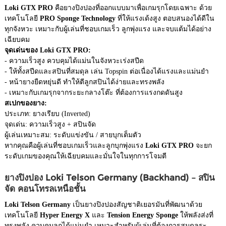
Loki GTX PRO
คือยางปิงปองที่ออกแบบมาเพื่อเกมรุกโดยเฉพาะ ด้วย
เทคโนโลยี
PRO Sponge Technology
ที่ให้แรงเด้งสูง ตอบสนองได้ดีใน
ทุกจังหวะ เหมาะกับผู้เล่นที่ชอบเกมเร็ว ลูกพุ่งแรง และจบแต้มได้อย่าง
เฉียบคม
จุดเด่นของ Loki GTX PRO:
- ความเร็วสูง ควบคุมได้แม่นในจังหวะเร่งสปีด
- ให้ทั้งสปีดและสปินที่สมดุล เล่น Topspin ต่อเนื่องได้แรงและแม่นยำ
- หน้ายางยืดหยุ่นดี ทำให้ตีลูกสปินได้ง่ายและทรงพลัง
- เหมาะกับเกมรุกจากระยะกลางโต๊ะ ที่ต้องการแรงกดดันสูง
สเปกของยาง:
ประเภท: ยางเรียบ (Inverted)
จุดเด่น: ความเร็วสูง + สปินจัด
ผู้เล่นเหมาะสม: ระดับแข่งขัน / สายบุกเต็มตัว
หากคุณคือผู้เล่นที่ชอบเกมเร็วและลูกบุกพุ่งแรง
Loki GTX PRO
จะยก
ระดับเกมของคุณให้เฉียบคมและมั่นใจในทุกการโจมตี
ยางปิงปอง Loki Telson Germany (Backhand) – สปิน
จัด คอนโทรลเหนือชั้น
Loki Telson Germany
เป็นยางปิงปองสัญชาติเยอรมันที่พัฒนาด้วย
เทคโนโลยี
Hyper Energy X
และ
Tension Energy Sponge
ให้พลังส่งที่
ทรงพลัง ควบคุมลูกได้แม่นยำ เหมาะสำหรับผู้เล่นที่ต้องการสมดุลระ