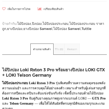
เพิ่มในรายการโปรด
เปรียบเทียบสินค้า
ป้ายกำกับ:
ไม้ปิงปอง
,
ปิงปอง
,
ไม้ปิงปองประกอบ
,
ไม้ปิงปองประกอบ ราคา
ถูก
,
ยางปิงปอง
,
ยางปิงปอง Sanwei
,
ไม้ปิงปอง Sanwei
,
Tuttle
คำบรรยายสินค้า
รีวิว (0)
ติดต่อเรา
ไม้ปิงปอง Loki Rxton 3 Pro พร้อมยางปิงปอง LOKI GTX
+ LOKI Telson Germany
ไม้ปิงปองประกอบ Loki Rxton 3 Pro
รุ่นพิเศษที่รวมความสมดุลของพลัง
ความแม่นยำ และการควบคุมได้อย่างลงตัว เหมาะสำหรับผู้เล่นสายบุกที่
ต้องการสปีดและสปินระดับแข่งขันจริงจัง เซ็ตนี้ประกอบด้วยไม้ปิงปอง
Loki Rxton 3 Pro
จับคู่กับยางคุณภาพสูงจากแบรนด์ LOKI —
GTX Pro
และ
Telson Germany
— เพื่อให้ได้สัมผัสที่ครบทุกมิติของเกมรุกและเกม
ควบคุม