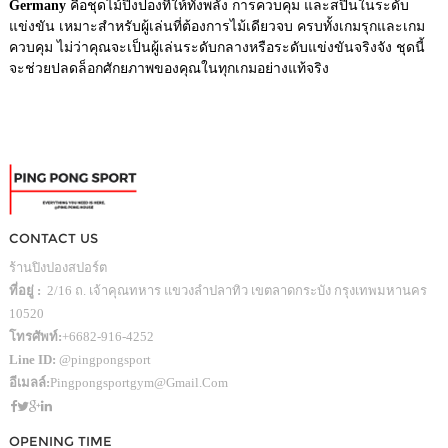
Germany
คือชุดไม้ปิงปองที่ให้ทั้งพลัง การควบคุม และสปินในระดับ
แข่งขัน เหมาะสำหรับผู้เล่นที่ต้องการไม้เดียวจบ ครบทั้งเกมรุกและเกม
ควบคุม ไม่ว่าคุณจะเป็นผู้เล่นระดับกลางหรือระดับแข่งขันจริงจัง ชุดนี้
จะช่วยปลดล็อกศักยภาพของคุณในทุกเกมอย่างแท้จริง
CONTACT US
ร้านปิงปองสปอร์ต
ที่อยู่ :
2/16 ถ. เจ้าคุณทหาร แขวงลำปลาทิว เขตลาดกระบัง กรุงเทพมหานคร
10520
โทรศัพท์:
+6682-916-4252
Line ID:
@pingpongsport
อีเมลล์:
Pingpongsportgym@gmail.com
OPENING TIME