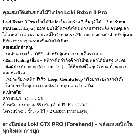
คุณสมบัติเด่นของไม้ปิงปอง Loki Rxton 3 Pro
Loki Rxton 3 Pro
เป็นไม้ปิงปองโครงสร้าง
7 ชั้น (5 ไม้ + 2 คาร์บอน
แบบ Inner Layer)
ออกแบบให้มีแรงส่งที่นุ่มนวลแต่ทรงพลัง ควบคุมลูก
ได้แม่นยำ และตอบสนองดีในจังหวะเร่งสปีด เหมาะอย่างยิ่งสำหรับผู้เล่น
ที่ต้องการอาวุธครบเครื่องในไม้เดียว
คุณสมบัติสำคัญ:
- ระดับความเร็ว: OFF+ สำหรับผู้เล่นสายบุกเต็มรูปแบบ
-
Ball Holding
เยี่ยม – หน้าหนืดกำลังดี ทำให้หมุนลูกได้มั่นคงและคม
- สัมผัสระดับกลาง (Medium Feel) – ให้ฟีลลิ่งดีในทุกจังหวะ ทั้งลูกแรก
และต่อเนื่อง
- เหมาะกับเทคนิค
ตีเร็ว, Loop, Counterloop
หรือบุกระยะกลางโต๊ะ
- ใส่กับยางได้ทุกประเภท ทั้งสายหมุนและสายสปีด
สเปกหลัก:
ความหนา: 5.5–5.7 มม.
น้ำหนัก: ประมาณ 88 กรัม (ด้าม FL Handshake)
โครงสร้าง: 7 ชั้น (5 ไม้ + 2 Carbon Inner Layer)
ยางปิงปอง Loki GTX PRO (Forehand) – พลังและสปีดใน
ทุกจังหวะการบุก