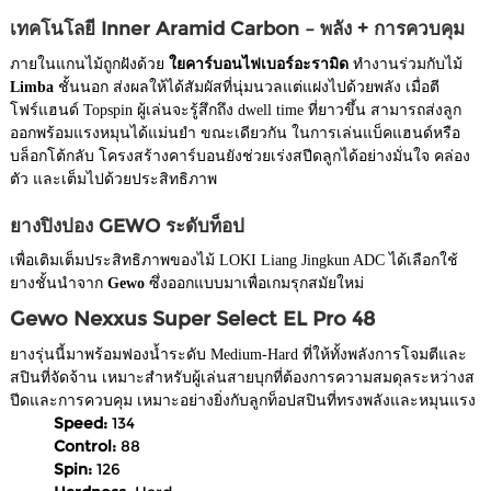
เทคโนโลยี Inner Aramid Carbon – พลัง + การควบคุม
ภายในแกนไม้ถูกฝังด้วย
ใยคาร์บอนไฟเบอร์อะรามิด
ทำงานร่วมกับไม้
Limba
ชั้นนอก ส่งผลให้ได้สัมผัสที่นุ่มนวลแต่แฝงไปด้วยพลัง เมื่อตี
โฟร์แฮนด์ Topspin ผู้เล่นจะรู้สึกถึง dwell time ที่ยาวขึ้น สามารถส่งลูก
ออกพร้อมแรงหมุนได้แม่นยำ ขณะเดียวกัน ในการเล่นแบ็คแฮนด์หรือ
บล็อกโต้กลับ โครงสร้างคาร์บอนยังช่วยเร่งสปีดลูกได้อย่างมั่นใจ คล่อง
ตัว และเต็มไปด้วยประสิทธิภาพ
ยางปิงปอง GEWO ระดับท็อป
เพื่อเติมเต็มประสิทธิภาพของไม้ LOKI Liang Jingkun ADC ได้เลือกใช้
ยางชั้นนำจาก
Gewo
ซึ่งออกแบบมาเพื่อเกมรุกสมัยใหม่
Gewo Nexxus Super Select EL Pro 48
ยางรุ่นนี้มาพร้อมฟองน้ำระดับ Medium-Hard ที่ให้ทั้งพลังการโจมตีและ
สปินที่จัดจ้าน เหมาะสำหรับผู้เล่นสายบุกที่ต้องการความสมดุลระหว่างส
ปีดและการควบคุม เหมาะอย่างยิ่งกับลูกท็อปสปินที่ทรงพลังและหมุนแรง
Speed:
134
Control:
88
Spin:
126