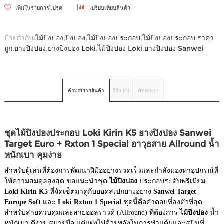
เพิ่มในรายการโปรด
เปรียบเทียบสินค้า
ป้ายกำกับ:
ไม้ปิงปอง
,
ปิงปอง
,
ไม้ปิงปองประกอบ
,
ไม้ปิงปองประกอบ ราคา
ถูก
,
ยางปิงปอง
,
ยางปิงปอง Loki
,
ไม้ปิงปอง Loki
,
ยางปิงปอง Sanwei
คำบรรยายสินค้า
รีวิว (0)
ติดต่อเรา
ชุดไม้ปิงปองประกอบ Loki Kirin K5 ยางปิงปอง Sanwei
Target Euro + Rxton 1 Special อาวุธสาย Allround น้ำ
หนักเบา คุมง่าย
สำหรับผู้เล่นที่ต้องการพัฒนาฝีมืออย่างรวดเร็วและกำลังมองหาอุปกรณ์ที่
ให้ความสมดุลสูงสุด ขอแนะนำชุด
ไม้ปิงปอง
ประกอบระดับพรีเมียม
Loki Kirin K5
ที่จัดเซ็ตมาคู่กับยอดสเปกยางอย่าง
Sanwei Target
Europe Soft
และ
Loki Rxton 1 Special
ชุดนี้คือคำตอบที่ลงตัวที่สุด
สำหรับสายควบคุมและสายออลราวด์ (Allround) ที่ต้องการ
ไม้ปิงปอง
น้ำ
หนักเบา ตีง่าย สบายมือ แต่แฝงไปด้วยพลังในการทำแต้มและสปินที่