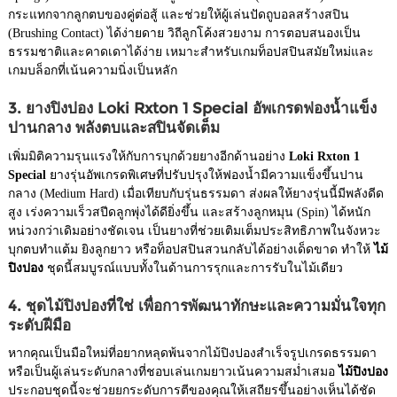
กระแทกจากลูกตบของคู่ต่อสู้ และช่วยให้ผู้เล่นปัดถูบอลสร้างสปิน
(Brushing Contact) ได้ง่ายดาย วิถีลูกโค้งสวยงาม การตอบสนองเป็น
ธรรมชาติและคาดเดาได้ง่าย เหมาะสำหรับเกมท็อปสปินสมัยใหม่และ
เกมบล็อกที่เน้นความนิ่งเป็นหลัก
3. ยางปิงปอง Loki Rxton 1 Special อัพเกรดฟองน้ำแข็ง
ปานกลาง พลังตบและสปินจัดเต็ม
เพิ่มมิติความรุนแรงให้กับการบุกด้วยยางอีกด้านอย่าง
Loki Rxton 1
Special
ยางรุ่นอัพเกรดพิเศษที่ปรับปรุงให้ฟองน้ำมีความแข็งขึ้นปาน
กลาง (Medium Hard) เมื่อเทียบกับรุ่นธรรมดา ส่งผลให้ยางรุ่นนี้มีพลังดีด
สูง เร่งความเร็วสปีดลูกพุ่งได้ดียิ่งขึ้น และสร้างลูกหมุน (Spin) ได้หนัก
หน่วงกว่าเดิมอย่างชัดเจน เป็นยางที่ช่วยเติมเต็มประสิทธิภาพในจังหวะ
บุกตบทำแต้ม ยิงลูกยาว หรือท็อปสปินสวนกลับได้อย่างเด็ดขาด ทำให้
ไม้
ปิงปอง
ชุดนี้สมบูรณ์แบบทั้งในด้านการรุกและการรับในไม้เดียว
4. ชุดไม้ปิงปองที่ใช่ เพื่อการพัฒนาทักษะและความมั่นใจทุก
ระดับฝีมือ
หากคุณเป็นมือใหม่ที่อยากหลุดพ้นจากไม้ปิงปองสำเร็จรูปเกรดธรรมดา
หรือเป็นผู้เล่นระดับกลางที่ชอบเล่นเกมยาวเน้นความสม่ำเสมอ
ไม้ปิงปอง
ประกอบชุดนี้จะช่วยยกระดับการตีของคุณให้เสถียรขึ้นอย่างเห็นได้ชัด