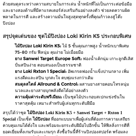
ด้วยสมดุลระหว่างความสบายในการเล่น น้ำหนักที่ไม่เป็นภาระต่อข้อมือ
และยางสองด้านที่มีคาแรคเตอร์ส่งเสริมกันอย่างลงตัว ช่วยลดความผิด
พลาดในการตี และสร้างความมั่นใจสูงสุดทุกครั้งที่คุณก้าวลงสู่โต๊ะ
ปิงปอง
สรุปจุดเด่นของ ชุดไม้ปิงปอง Loki Kirin K5 ประกอบพิเศษ
ไม้ปิงปอง Loki Kirin K5:
ไม้ 5 ชั้นคุณภาพสูง น้ำหนักเบาพิเศษ
75-80 กรัม ฟีลนุ่ม คุมง่าย ไม่เมื่อยมือ
ยาง Sanwei Target Europe Soft:
ฟองน้ำเค้กนุ่ม เกาะลูกดีเลิศ
ปั่นสปินง่าย ตอบสนองเป็นธรรมชาติ
ยาง Loki Rxton 1 Special:
อัพเกรดฟองน้ำแข็งปานกลาง เพิ่ม
แรงดีดและสปิน บุกสะใจ ตบพุ่งแรงกว่าเดิม
สมดุลสไตล์ Allround & Control:
ผสานยางสายคอนโทรลนุ่ม
นวลและยางสายบุกพลังดีดได้อย่างลงตัว
ความคุ้มค่าระดับพรีเมียม:
เป็นชุดไม้ประกอบสเปกแข่งขันใน
ราคาสุดคุ้ม เหมาะสำหรับผู้เล่นทุกระดับฝีมือ
สรุปได้ว่าชุด
ไม้ปิงปอง Loki Kirin K5 + Sanwei Target + Rxton 1
Special
เป็นเซ็ต
ไม้ปิงปอง
ที่ออกแบบมาเพื่อผู้เล่นที่ต้องการความเสถียร
ควบคุมเกมได้ดั่งใจ และพร้อมจะยกระดับฝีมือไปอีกขั้น ให้ฟีลลิ่งการตีที่
ยอดเยี่ยมทั้งเกมรับและเกมรุก สั่งซื้อวันนี้ที่ร้านปิงปองสปอร์ต พร้อมลง