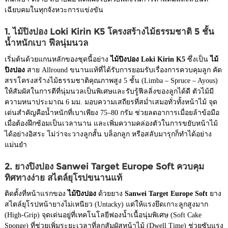
เฉียบคมในทุกจังหวะการแข่งขัน
1. ไม้ปิงปอง Loki Kirin K5 โครงสร้างไม้ธรรมชาติ 5 ชั้น
น้ำหนักเบา ฟีลนุ่มนวล
เริ่มต้นด้วยแกนหลักของชุดนี้อย่าง
ไม้ปิงปอง Loki Kirin K5
ซึ่งเป็น
ไม้
ปิงปอง
สาย Allround ขนานแท้ที่ได้รับการยอมรับเรื่องการควบคุมลูก คัด
สรรโครงสร้างไม้ธรรมชาติคุณภาพสูง 5 ชั้น (Limba – Spruce – Ayous)
ให้สัมผัสในการตีที่นุ่มนวลเป็นพิเศษและรับรู้ฟีลลิ่งของลูกได้ดี ตัวไม้มี
ความหนาประมาณ 6 มม. มอบความเสถียรที่สม่ำเสมอทั่วทั้งหน้าไม้ จุด
เด่นสำคัญคือน้ำหนักที่เบาเพียง 75–80 กรัม ช่วยลดอาการเมื่อยล้าข้อมือ
เมื่อต้องฝึกซ้อมเป็นเวลานาน และเพิ่มความคล่องตัวในการขยับหน้าไม้
ได้อย่างอิสระ ไม่ว่าจะวางลูกสั้น บล็อกลูก หรือสลับมารุกก็ทำได้อย่าง
แม่นยำ
2. ยางปิงปอง Sanwei Target Europe Soft ควบคุม
ทิศทางง่าย สไตล์ยุโรปขนานแท้
ติดตั้งที่หน้าแรกของ
ไม้ปิงปอง
ด้วยยาง
Sanwei Target Europe Soft
ยาง
สไตล์ยุโรปหน้ายางไม่เหนียว (Untacky) แต่ให้แรงยึดเกาะลูกสูงมาก
(High-Grip) จุดเด่นอยู่ที่เทคโนโลยีฟองน้ำเนื้อนุ่มพิเศษ (Soft Cake
Sponge) ที่ช่วยเพิ่มระยะเวลาที่ลูกสัมผัสหน้าไม้ (Dwell Time) ช่วยซับแรง