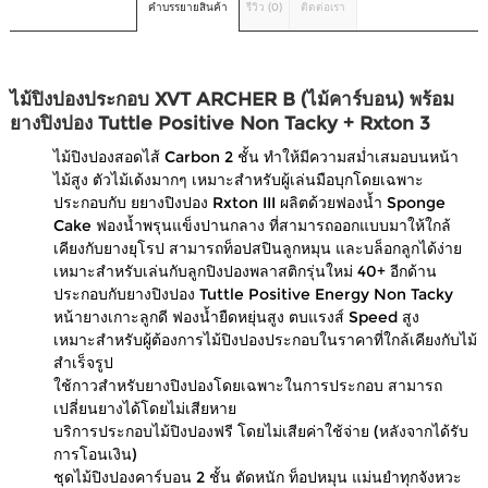
คำบรรยายสินค้า
รีวิว (0)
ติดต่อเรา
ไม้ปิงปองประกอบ XVT ARCHER B (ไม้คาร์บอน) พร้อม
ยางปิงปอง Tuttle Positive Non Tacky + Rxton 3
ไม้ปิงปองสอดไส้ Carbon 2 ชั้น ทำให้มีความสม่ำเสมอบนหน้า
ไม้สูง ตัวไม้เด้งมากๆ เหมาะสำหรับผู้เล่นมือบุกโดยเฉพาะ
ประกอบกับ ยยางปิงปอง Rxton III ผลิตด้วยฟองน้ำ Sponge
Cake ฟองน้ำพรุนแข็งปานกลาง ที่สามารถออกแบบมาให้ใกล้
เคียงกับยางยุโรป สามารถท็อปสปินลูกหมุน และบล็อกลูกได้ง่าย
เหมาะสำหรับเล่นกับลูกปิงปองพลาสติกรุ่นใหม่ 40+ อีกด้าน
ประกอบกับยางปิงปอง Tuttle Positive Energy Non Tacky
หน้ายางเกาะลูกดี ฟองน้ำยืดหยุ่นสูง ตบแรงส์ Speed สูง
เหมาะสำหรับผู้ต้องการไม้ปิงปองประกอบในราคาที่ใกล้เคียงกับไม้
สำเร็จรูป
ใช้กาวสำหรับยางปิงปองโดยเฉพาะในการประกอบ สามารถ
เปลี่ยนยางได้โดยไม่เสียหาย
บริการประกอบไม้ปิงปองฟรี โดยไม่เสียค่าใช้จ่าย (หลังจากได้รับ
การโอนเงิน)
ชุดไม้ปิงปองคาร์บอน 2 ชั้น ตัดหนัก ท็อปหมุน แม่นยำทุกจังหวะ