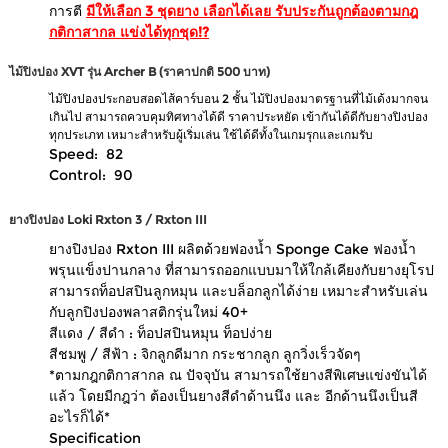
การตี
มีให้เลือก 3 ชุดยาง เลือกได้เลย รับประกันถูกต้องตามกฎ
กติกาสากล แข่งได้ทุกชุด!?
ไม้ปิงปอง XVT รุ่น Archer B (ราคาปกติ 500 บาท)
ไม้ปิงปองประกอบสอดไส้คาร์บอน 2 ชั้น ไม้ปิงปองมาตรฐานที่ไม้เด้งมากจน
เกินไป สามารถควบคุมทิศทางได้ดี ราคาประหยัด เข้ากันได้ดีกับยางปิงปอง
ทุกประเภท เหมาะสำหรับผู้เริ่มเล่น ใช้ได้ดีทั้งในเกมรุกและเกมรับ
Speed: 82
Control: 90
ยางปิงปอง Loki Rxton 3 / Rxton III
ยางปิงปอง Rxton III ผลิตด้วยฟองน้ำ Sponge Cake ฟองน้ำ
พรุนแข็งปานกลาง ที่สามารถออกแบบมาให้ใกล้เคียงกับยางยุโรป
สามารถท็อปสปินลูกหมุน และบล็อกลูกได้ง่าย เหมาะสำหรับเล่น
กับลูกปิงปองพลาสติกรุ่นใหม่ 40+
สีแดง / สีดำ : ท็อปสปินหมุน ท็อปง่าย
สีชมพู / สีฟ้า : จิกลูกดีมาก กระชากลูก ลูกวิ่งเร็วจัดๆ
*ตามกฎกติกาสากล ณ ปัจจุบัน สามารถใช้ยางสีพิเศษแข่งขันได้
แล้ว โดยมีกฎว่า ต้องเป็นยางสีดำด้านนึง และ อีกด้านนึงเป็นสี
อะไรก็ได้*
Specification