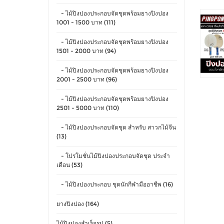
- ไม้ปิงปองประกอบจัดชุดพร้อมยางปิงปอง
1001 - 1500 บาท (111)
- ไม้ปิงปองประกอบจัดชุดพร้อมยางปิงปอง
1501 - 2000 บาท (94)
- ไม้ปิงปองประกอบจัดชุดพร้อมยางปิงปอง
2001 - 2500 บาท (96)
- ไม้ปิงปองประกอบจัดชุดพร้อมยางปิงปอง
2501 - 5000 บาท (110)
- ไม้ปิงปองประกอบจัดชุด สำหรับ สาวกไม้จีน
(13)
- โปรโมชั่นไม้ปิงปองประกอบจัดชุด ประจำ
เดือน (53)
- ไม้ปิงปองประกอบ ชุดนักกีฬามืออาชีพ (16)
ยางปิงปอง (164)
ไม้ปิงปองสำเร็จรูป (5)