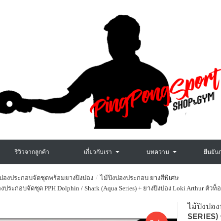
รีวิวจากลูกค้า
เกี่ยวกับเรา
บทความ
ยืนยัน
งปองประกอบจัดชุดพร้อมยางปิงปอง
ไม้ปิงปองประกอบ ยางสีพิเศษ
องประกอบจัดชุด PPH Dolphin / Shark (Aqua Series) + ยางปิงปอง Loki Arthur ตัวท็
ไม้ปิงป
SERIES) 