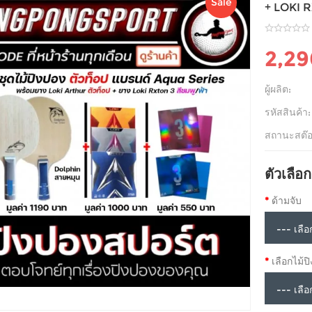
Sale
+ LOKI R
2,2
ผู้ผลิต:
รหัสสินค้า:
สถานะสต๊อ
ตัวเลือก
ด้ามจับ
เลือกไม้ป