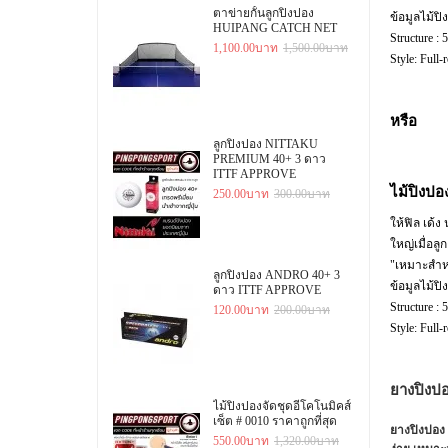
ตาข่ายกั้นลูกปิงปอง
ข้อมูลไม้
HUIPANG CATCH NET
Structure :
1,100.00บาท
1,500.00บาท
Style: Full
หรือ
ลูกปิงปอง NITTAKU
PREMIUM 40+ 3 ดาว
ITTF APPROVE
ไม้ปิงป
250.00บาท
300.00บาท
ให้ฟิล เด้
ใหญ่เมื่อล
"เหมาะสำหร
ลูกปิงปอง ANDRO 40+ 3
ข้อมูลไม้
ดาว ITTF APPROVE
Structure :
120.00บาท
200.00บาท
Style: Full
ยางปิงปอ
ไม้ปิงปองจัดชุดอีโคโนมิคส์
เซ็ต # 0010 ราคาถูกที่สุด
ยางปิงปอง 
550.00บาท
1,320.00บาท