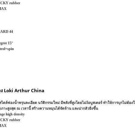
ICKY rubber
 MAX
 HARD
44
egree 15°
trol+spin
อง
Loki Arthur China
ไตล์ฟองน้ำพรุนละเอียด นวัติกรรมใหม่ มีพลังที่สูงโดยไม่ง้อบูสเตอร์ ทำให้การบุกไม่ต
กาะสูงสุด ณ เวลานี้ สร้างความหมุนได้จัดจ้าน และน่ากลัวยิ่งขึ้น
nge high density
ICKY rubber
 MAX