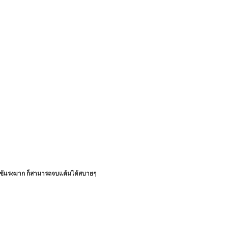
้องใช้แรงมาก ก็สามารถจบแต้มได้สบายๆ