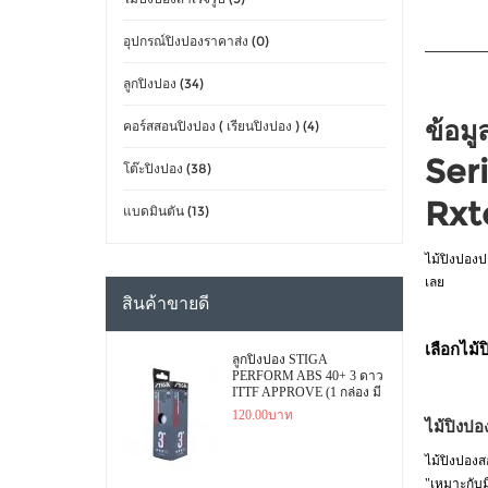
อุปกรณ์ปิงปองราคาส่ง (0)
ลูกปิงปอง (34)
ข้อมู
คอร์สสอนปิงปอง ( เรียนปิงปอง ) (4)
Seri
โต๊ะปิงปอง (38)
Rxto
แบดมินตัน (13)
ไม้ปิงปองป
เลย
สินค้าขายดี
เลือกไม้
ลูกปิงปอง STIGA
PERFORM ABS 40+ 3 ดาว
ITTF APPROVE (1 กล่อง มี
3 ลูก)
120.00บาท
ไม้ปิงป
ไม้ปิงปองสอ
"เหมาะกับมื