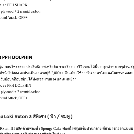
ปิงปอง PPH SHARK
 5 plywood + 2 aramid-carbon
-round Attack, OFF+
อง PPH DOLPHIN
ง นุ่ม คอนโทรลง่าย ประสิทธิภาพเหลือล้น จากเสียงการรีวิวของไม้นี้จากลูกค้าหลายๆท่าน ส
ูกค้านำไปลอง จะประเมินราคาอยู่ที่ 2,000++ ถึงแม้จะใช้ยางจีน ราคาไม่แพงในการทดสอบ
ับมือบุกท็อปสปิน ได้ทั้งความรุนแรง และแม่นยำ"
ปิงปอง PPH DOLPHIN
 5 plywood + 2 aramid-carbon
-round Attack, OFF+
ง Loki Rxton 3 สีพิเศษ ( ฟ้า / ชมพู )
Rxton III ผลิตด้วยฟองน้ำ Sponge Cake ฟองน้ำพรุนแข็งปานกลาง ที่สามารถออกแบบมาใ