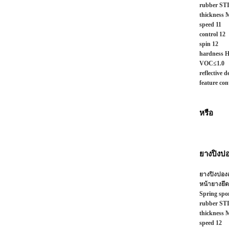
rubber ST
thickness
speed 11
control 12
spin 12
hardness
VOC≤1.0
reflective d
feature con
หรือ
ยางปิงป
ยางปิงปองส
หน้ายางยึดเ
Spring spo
rubber ST
thickness
speed 12