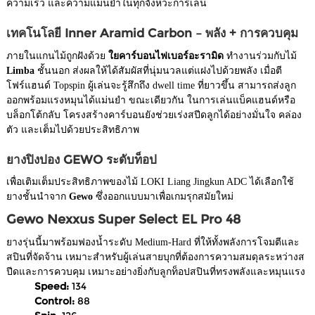
ความเร็ว และความแม่นยำในทุกจังหวะการเล่น
เทคโนโลยี Inner Aramid Carbon – พลัง + การควบคุม
ภายในแกนไม้ถูกฝังด้วย
ใยคาร์บอนไฟเบอร์อะรามิด
ทำงานร่วมกับไม้
Limba
ชั้นนอก ส่งผลให้ได้สัมผัสที่นุ่มนวลแต่แฝงไปด้วยพลัง เมื่อตี
โฟร์แฮนด์ Topspin ผู้เล่นจะรู้สึกถึง dwell time ที่ยาวขึ้น สามารถส่งลูก
ออกพร้อมแรงหมุนได้แม่นยำ ขณะเดียวกัน ในการเล่นแบ็คแฮนด์หรือ
บล็อกโต้กลับ โครงสร้างคาร์บอนยังช่วยเร่งสปีดลูกได้อย่างมั่นใจ คล่อง
ตัว และเต็มไปด้วยประสิทธิภาพ
ยางปิงปอง GEWO ระดับท็อป
เพื่อเติมเต็มประสิทธิภาพของไม้ LOKI Liang Jingkun ADC ได้เลือกใช้
ยางชั้นนำจาก
Gewo
ซึ่งออกแบบมาเพื่อเกมรุกสมัยใหม่
Gewo Nexxus Super Select EL Pro 48
ยางรุ่นนี้มาพร้อมฟองน้ำระดับ Medium-Hard ที่ให้ทั้งพลังการโจมตีและ
สปินที่จัดจ้าน เหมาะสำหรับผู้เล่นสายบุกที่ต้องการความสมดุลระหว่างส
ปีดและการควบคุม เหมาะอย่างยิ่งกับลูกท็อปสปินที่ทรงพลังและหมุนแรง
Speed:
134
Control:
88