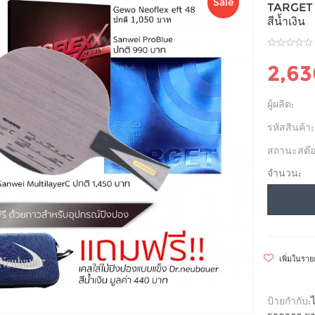
Sale
TARGET 
สีน้ำเงิน
2,6
ผู้ผลิต:
รหัสสินค้า:
สถานะสต๊อ
จำนวน:
เพิ่มในรา
ป้ายกำกับ: