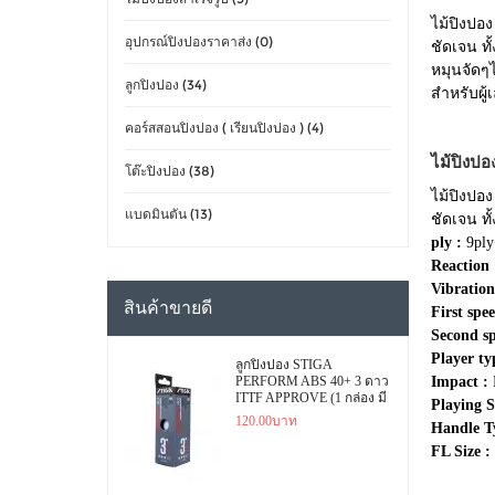
ไม้ปิงปอ
อุปกรณ์ปิงปองราคาส่ง (0)
ชัดเจน ทั
หมุนจัดๆไ
ลูกปิงปอง (34)
สำหรับผู้
คอร์สสอนปิงปอง ( เรียนปิงปอง ) (4)
ไม้ปิงป
โต๊ะปิงปอง (38)
ไม้ปิงปอ
แบดมินตัน (13)
ชัดเจน ทั
ply :
9ply
Reaction 
Vibration
สินค้าขายดี
First spe
Second s
Player ty
ลูกปิงปอง STIGA
PERFORM ABS 40+ 3 ดาว
Impact :
ITTF APPROVE (1 กล่อง มี
Playing S
3 ลูก)
120.00บาท
Handle T
FL Size :