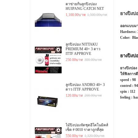
ตาข่ายกั้นลูกปิงปอง
HUIPANG CATCH NET
ยางปิงป
1,100.00บาท
1,500.00บาท
ออกแบบมาสำ
Hardness: 3
Color: Bla
ลูกปิงปอง NITTAKU
PREMIUM 40+ 3 ดาว
ITTF APPROVE
ยางปิงป
250.00บาท
300.00บาท
ยางปิงปอง 
ให้ฟิลการต
speed : 98
ลูกปิงปอง ANDRO 40+ 3
control : 94
ดาว ITTF APPROVE
spin : 112
120.00บาท
200.00บาท
feeling : ha
ไม้ปิงปองจัดชุดอีโคโนมิคส์
เซ็ต # 0010 ราคาถูกที่สุด
550.00บาท
1,320.00บาท