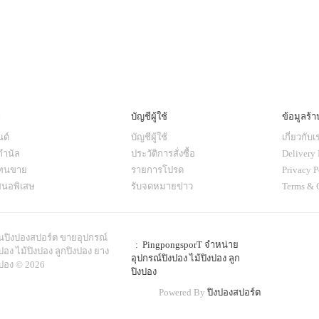
ๆ
บัญชีผู้ใช้
ข้อมูลร้า
ด์
บัญชีผู้ใช้
เกี่ยวกับเ
กำนัล
ประวัติการสั่งซื้อ
Delivery 
แทนขาย
รายการโปรด
Privacy P
สนอพิเสษ
รับจดหมายข่าว
Terms & 
านปิงปองสปอร์ต ขายอุปกรณ์
: PingpongsporT จำหน่าย
ปอง ไม้ปิงปอง ลูกปิงปอง ยาง
อุปกรณ์ปิงปอง ไม้ปิงปอง ลูก
งปอง © 2026
ปิงปอง
Powered By
ปิงปองสปอร์ต