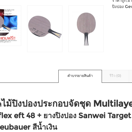
ราคาถูก
,
ยา
ปิงปอง G
คำบรรยายสินค้า
รีวิว (0)
ไม้ปิงปองประกอบจัดชุด Multilay
ล
lex eft 48
+ ยางปิงปอง Sanwei Target 
eubauer สีน้ำเงิน