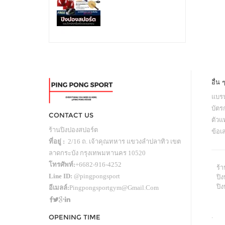
อื่น 
แบรน
บัตร
CONTACT US
ตัว
ร้านปิงปองสปอร์ต
ข้อเ
ที่อยู่ :
2/16 ถ. เจ้าคุณทหาร แขวงลำปลาทิว เขต
ลาดกระบัง กรุงเทพมหานคร 10520
โทรศัพท์:
+6682-916-4252
ร้
Line ID:
@pingpongsport
ปิง
ปิ
อีเมลล์:
Pingpongsportgym@gmail.com
.
OPENING TIME