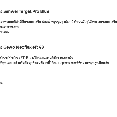
อง Sanwei Target Pro Blue
หรับนักกีฬาที่ชื่นชอบยางจีน ฟองน้ำพรุนนุ่มๆ บล็อกดี ตีหมุนจัดๆได้ง่าย คนชอบยางจีน
8.5/39/39.5/40
ck only
อง
Gewo Neoflex eft 48
Gewo Neoflexx FT 48 ยางปิงปองแบรนด์ดังจากเยอรมัน
ีที่พุ่ง เหมาะสำหรับมือบุกที่ชอบตียางที่ให้ความรุนแรง และให้ความหมุนสูงเป็นหลัก
rd