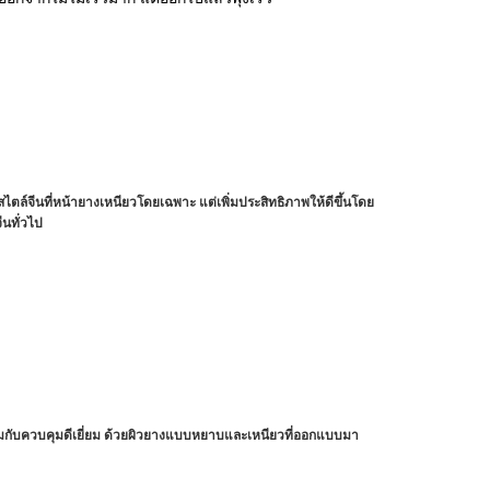
บสไตล์จีนที่หน้ายางเหนียวโดยเฉพาะ แต่เพิ่มประสิทธิภาพให้ดีขึ้นโดย
ีนทั่วไป
กับควบคุมดีเยี่ยม ด้วยผิวยางแบบหยาบและเหนียวที่ออกแบบมา