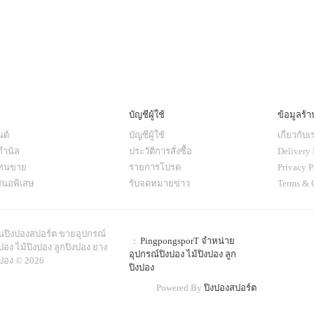
ๆ
บัญชีผู้ใช้
ข้อมูลร้า
ด์
บัญชีผู้ใช้
เกี่ยวกับเ
กำนัล
ประวัติการสั่งซื้อ
Delivery 
แทนขาย
รายการโปรด
Privacy P
สนอพิเสษ
รับจดหมายข่าว
Terms & 
านปิงปองสปอร์ต ขายอุปกรณ์
: PingpongsporT จำหน่าย
ปอง ไม้ปิงปอง ลูกปิงปอง ยาง
อุปกรณ์ปิงปอง ไม้ปิงปอง ลูก
งปอง © 2026
ปิงปอง
Powered By
ปิงปองสปอร์ต