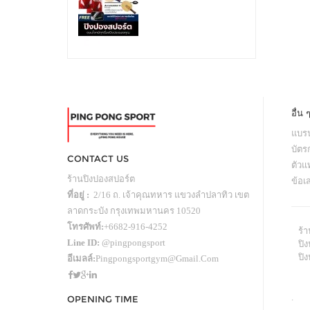
อื่น 
แบรน
บัตร
CONTACT US
ตัว
ร้านปิงปองสปอร์ต
ข้อเ
ที่อยู่ :
2/16 ถ. เจ้าคุณทหาร แขวงลำปลาทิว เขต
ลาดกระบัง กรุงเทพมหานคร 10520
โทรศัพท์:
+6682-916-4252
ร้
Line ID:
@pingpongsport
ปิง
ปิ
อีเมลล์:
Pingpongsportgym@gmail.com
.
OPENING TIME