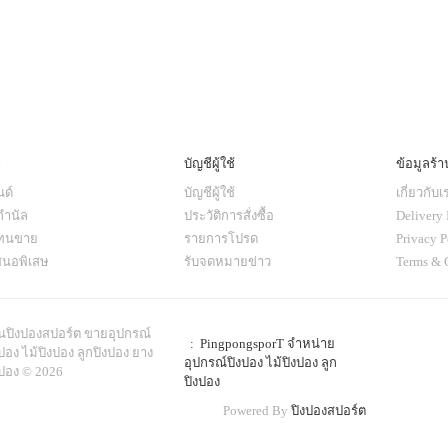
ๆ
บัญชีผู้ใช้
ข้อมูลร้า
ด์
บัญชีผู้ใช้
เกี่ยวกับเ
กำนัล
ประวัติการสั่งซื้อ
Delivery 
แทนขาย
รายการโปรด
Privacy P
สนอพิเสษ
รับจดหมายข่าว
Terms & 
านปิงปองสปอร์ต ขายอุปกรณ์
: PingpongsporT จำหน่าย
ปอง ไม้ปิงปอง ลูกปิงปอง ยาง
อุปกรณ์ปิงปอง ไม้ปิงปอง ลูก
งปอง © 2026
ปิงปอง
Powered By
ปิงปองสปอร์ต