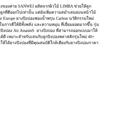
นึ่งของค่าย SANWEI ผลิตจากผิวไม้ LIMBA ช่วยให้ลูก
ลูกที่ตีออกไปเท่านั้น แต่ยังเพิ่มความสม่ำเสมอบนหน้าไม้
r Europe ยางปิงปองฟองน้ำพรุน Carbon นวัติกรรมใหม่
นการตีให้มีทั้งพลัง และความหมุน ที่เยี่ยมยอดมากขึ้น รุ่น
ปิงปอง Air AssasinS ยางปิงปอง ที่สามารถออกแบบมาให้
ด้ดี เหมาะสำหรับเล่นกับลูกปิงปองพลาสติกรุ่นใหม่ 40+
ได้ยางปิงปองที่มีคุณสมบัติใกล้เคียงกับยางปิงปองราคา