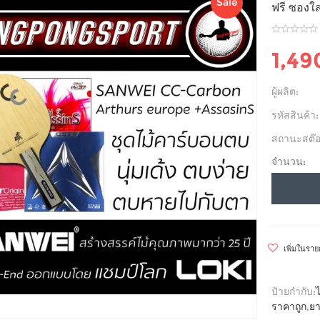
Sale
ฟรี ซองใ
1,49
ผู้ผลิต:
รหัสสินค้า:
สถานะสต๊อ
จำนวน:
เพิ่มในรา
ป้ายกำกับ:
ราคาถูก
,
ยา