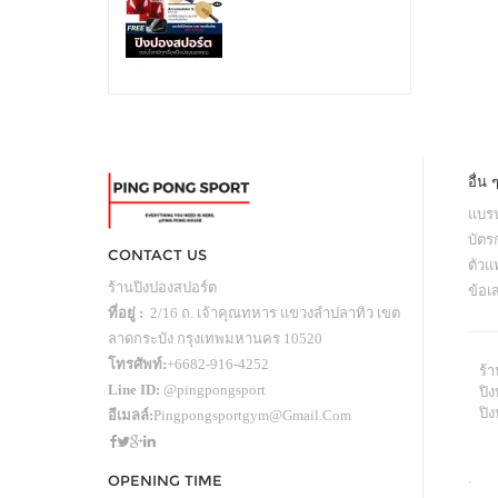
อื่น 
แบรน
บัตร
CONTACT US
ตัว
ร้านปิงปองสปอร์ต
ข้อเ
ที่อยู่ :
2/16 ถ. เจ้าคุณทหาร แขวงลำปลาทิว เขต
ลาดกระบัง กรุงเทพมหานคร 10520
โทรศัพท์:
+6682-916-4252
ร้
Line ID:
@pingpongsport
ปิง
ปิ
อีเมลล์:
Pingpongsportgym@gmail.com
.
OPENING TIME