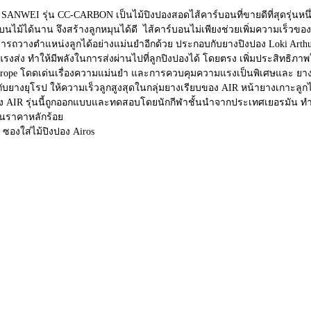
ง SANWEI รุ่น CC-CARBON เป็นไม้ปิงปองสอดไส้คาร์บอนที่ขายดีที่สุดรุ่นห
่บนไม้ได้นาน จึงสร้างลูกหมุนได้ดี ไส้คาร์บอนไม่เพียงช่วยเพิ่มความเร็วของ
ารถวางตำแหน่งลูกได้อย่างแม่นยำอีกด้วย ประกอบกับยางปิงปอง Loki Arthu
งแรงส่ง ทำให้มีพลังในการส่งผ่านไปที่ลูกปิงปองได้ โดยตรง เพิ่มประสิทธิภาพใ
urope โดดเด่นเรื่องความแม่นยำ และการควบคุมความแรงเป็นพิเศษและ ยาง
กับยางยุโรป ให้ความเร็วลูกสูงสุดในกลุ่มยางเรียบของ AIR หน้ายางเกาะลูกไ
ง AIR รุ่นนี้ถูกออกแบบและทดสอบโดยนักกีฬาชั้นนำจากประเทศเยอรมัน ทำให้
ในราคาหลักร้อย
ซองใส่ไม้ปิงปอง Airos