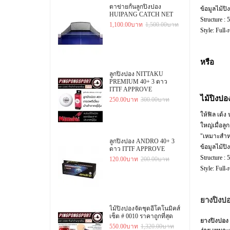
ตาข่ายกั้นลูกปิงปอง
ข้อมูลไม้
HUIPANG CATCH NET
Structure :
1,100.00บาท
1,500.00บาท
Style: Full
หรือ
ลูกปิงปอง NITTAKU
PREMIUM 40+ 3 ดาว
ITTF APPROVE
ไม้ปิงป
250.00บาท
300.00บาท
ให้ฟิล เด้
ใหญ่เมื่อล
"เหมาะสำหร
ลูกปิงปอง ANDRO 40+ 3
ข้อมูลไม้
ดาว ITTF APPROVE
Structure :
120.00บาท
200.00บาท
Style: Full
ยางปิงปอ
ไม้ปิงปองจัดชุดอีโคโนมิคส์
เซ็ต # 0010 ราคาถูกที่สุด
ยางปิงปอง 
550.00บาท
1,320.00บาท