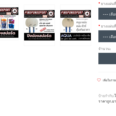
ยางแผ่นที่
ยางแผ่นที
จำนวน:
เพิ่มในรา
ป้ายกำกับ:
ราคาถูก
,
ยา