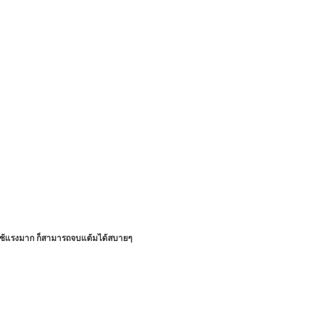
้องใช้แรงมาก ก็สามารถจบแต้มได้สบายๆ