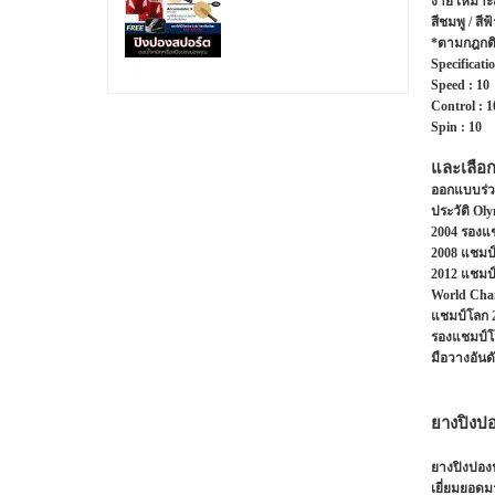
ง่าย เหมาะ
สีชมพู / สีฟ
*ตามกฎกติก
Specificati
Speed : 10
Control : 1
Spin : 10
และเลือ
ออกแบบร่ว
ประวัติ Ol
2004 รองแช
2008 แชมป
2012 แชมป
World Cha
แชมป์โลก 
รองแชมป์โ
มือวางอันดั
ยางปิงป
ยางปิงปองฟ
เยี่ยมยอดมา