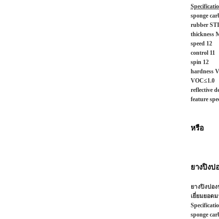
Specificati
sponge car
rubber ST
thickness
speed 12
control 11
spin 12
hardness
VOC≤1.0
reflective d
feature sp
หรือ
ยางปิงป
ยางปิงปองฟ
เยี่ยมยอดม
Specificati
sponge car