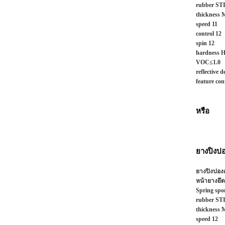
rubber ST
thickness
speed 11
control 12
spin 12
hardness
VOC≤1.0
reflective d
feature con
หรือ
ยางปิงป
ยางปิงปองส
หน้ายางยึดเ
Spring spo
rubber ST
thickness
speed 12