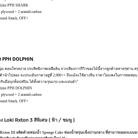
ปิงปอง PPH SHARK
 5 plywood + 2 aramid-carbon
-round Attack, OFF+
อง PPH DOLPHIN
ง นุ่ม คอนโทรลง่าย ประสิทธิภาพเหลือล้น จากเสียงการรีวิวของไม้นี้จากลูกค้าหลายๆท่าน ส
ูกค้านำไปลอง จะประเมินราคาอยู่ที่ 2,000++ ถึงแม้จะใช้ยางจีน ราคาไม่แพงในการทดสอบ
ับมือบุกท็อปสปิน ได้ทั้งความรุนแรง และแม่นยำ"
ปิงปอง PPH DOLPHIN
 5 plywood + 2 aramid-carbon
-round Attack, OFF+
ง Loki Rxton 3 สีพิเศษ ( ฟ้า / ชมพู )
Rxton III ผลิตด้วยฟองน้ำ Sponge Cake ฟองน้ำพรุนแข็งปานกลาง ที่สามารถออกแบบมาใ