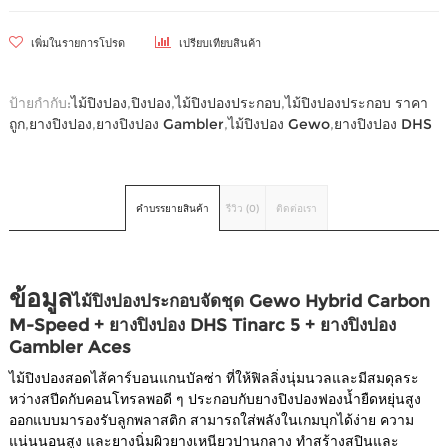
เพิ่มในรายการโปรด
เปรียบเทียบสินค้า
ป้ายกำกับ:
ไม้ปิงปอง
,
ปิงปอง
,
ไม้ปิงปองประกอบ
,
ไม้ปิงปองประกอบ ราคา
ถูก
,
ยางปิงปอง
,
ยางปิงปอง Gambler
,
ไม้ปิงปอง Gewo
,
ยางปิงปอง DHS
คำบรรยายสินค้า
รีวิว (0)
ติดต่อเรา
ข้อมูล
ไม้ปิงปองประกอบจัดชุด Gewo Hybrid Carbon
M-Speed + ยางปิงปอง DHS Tinarc 5 + ยางปิงปอง
Gambler Aces
ไม้ปิงปองสอดไส้คาร์บอนแกนบัลซ่า ที่ให้ฟิลลิ่งนุ่มนวลและมีสมดุลระ
หว่างสปีดกับคอนโทรลพอดี ๆ ประกอบกับยางปิงปองฟองน้ำยืดหยุ่นสูง
ออกแบบมารองรับลูกพลาสติก สามารถใส่พลังในเกมบุกได้ง่าย ความ
แน่นนอนสูง และยางนิ่มผิวยางเหนียวปานกลาง ทำสร้างสปินและ