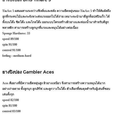
TinArc 5 ผสมผสานระหว่างฟิลลิ่งและพลัง ความยืดหยุ่นของ TinArc 5 ทำให้สัมผัสถึง
ลูกที่กระทบไม้และกะจังหวะส่งแรงออกไปได้ง่าย เหมาะจะนำมาตีลูกท็อปสปินเร็ว ได้
ทั้งบนโต๊ะ ชิดโต๊ะ และไกลโต๊ะ ออกแบบโครงสร้างผิวยางและฟองน้ำมาสำหรับตีลูก
พลาสติก สามารถสร้างลูกบุกที่แรงและหมุนได้อย่างต่อเนื่อง
Sponge Hardness:
33
speed
89/100
spin
91/100
control
91/100
feeling :
medium-hard
ยางปิงปอง
Gambler Aces
Aces คือยางที่มีความยืดหยุ่นสูง ผิวยางเหนียว จึงสามารถสร้างความหมุนได้มาก
อย่างง่ายดาย ทั้งลูกบุก ลูกเสิร์ฟ และลูกวางในโต๊ะ ตัวเลือกที่สมดุลสำหรับผู้เล่นที่ชอบ
เล่นทั้งรุก
speed
82/100
spin
81/100
control
83/100