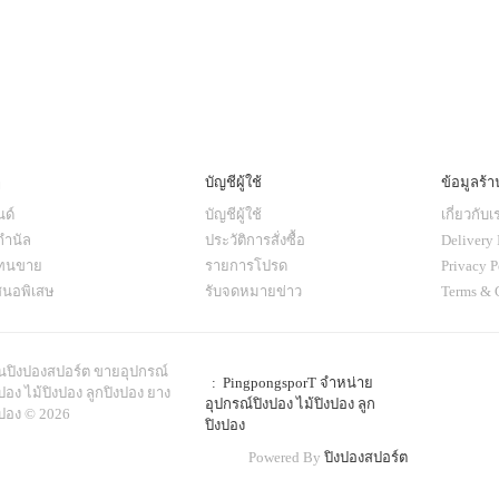
ๆ
บัญชีผู้ใช้
ข้อมูลร้า
ด์
บัญชีผู้ใช้
เกี่ยวกับเ
กำนัล
ประวัติการสั่งซื้อ
Delivery 
แทนขาย
รายการโปรด
Privacy P
สนอพิเสษ
รับจดหมายข่าว
Terms & 
านปิงปองสปอร์ต ขายอุปกรณ์
: PingpongsporT จำหน่าย
ปอง ไม้ปิงปอง ลูกปิงปอง ยาง
อุปกรณ์ปิงปอง ไม้ปิงปอง ลูก
งปอง © 2026
ปิงปอง
Powered By
ปิงปองสปอร์ต