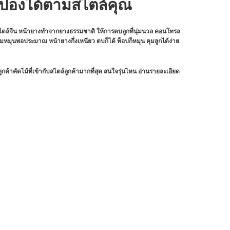
ปองได้ตามสไตล์คุณ
ไตล์จีน หน้ายางทำจากยางธรรมชาติ ให้การตบลูกที่นุ่มนวล คอนโทรล
วามหมุนพอประมาณ หน้ายางกึ่งเหนียว ตบก็ได้ ท็อปก็หมุน คุมลูกได้ง่าย
ูกค้าคัดไม้ที่เข้ากับสไตล์ลูกค้ามากที่สุด สนใจรุ่นไหน อ่านรายละเอียด