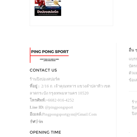
อื่น 
แบรน
บัตร
CONTACT US
ตัว
ร้านปิงปองสปอร์ต
ข้อเ
ที่อยู่ :
2/16 ถ. เจ้าคุณทหาร แขวงลำปลาทิว เขต
ลาดกระบัง กรุงเทพมหานคร 10520
โทรศัพท์:
+6682-916-4252
ร้
Line ID:
@pingpongsport
ปิง
ปิ
อีเมลล์:
Pingpongsportgym@gmail.com
.
OPENING TIME