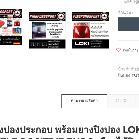
@Ping
จำนวน:
เพิ่มในรา
ป้ายกำกับ:
ปิงปอง T
คำบรรยายสินค้า
รีวิว (0)
ปิงปองประกอบ พร้อมยางปิงปอง LO