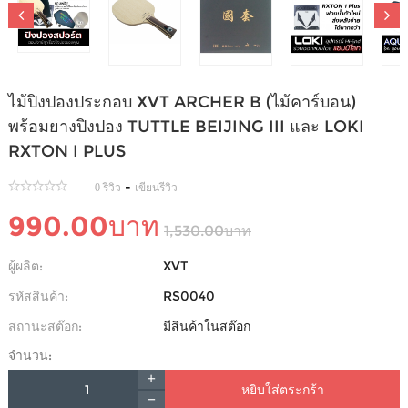
ไม้ปิงปองประกอบ XVT ARCHER B (ไม้คาร์บอน)
พร้อมยางปิงปอง TUTTLE BEIJING III และ LOKI
RXTON I PLUS
-
0 รีวิว
เขียนรีวิว
990.00บาท
1,530.00บาท
ผู้ผลิต:
XVT
รหัสสินค้า:
RS0040
สถานะสต๊อก:
มีสินค้าในสต๊อก
จำนวน:
หยิบใส่ตระกร้า