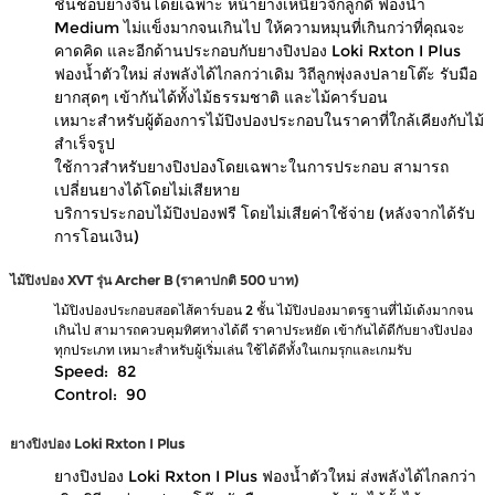
ชื่นชอบยางจีนโดยเฉพาะ หน้ายางเหนียวจิกลูกดี ฟองน้ำ
Medium ไม่แข็งมากจนเกินไป ให้ความหมุนที่เกินกว่าที่คุณจะ
คาดคิด และอีกด้านประกอบกับยางปิงปอง Loki Rxton I Plus
ฟองน้ำตัวใหม่ ส่งพลังได้ไกลกว่าเดิม วิถีลูกพุ่งลงปลายโต๊ะ รับมือ
ยากสุดๆ เข้ากันได้ทั้งไม้ธรรมชาติ และไม้คาร์บอน
เหมาะสำหรับผู้ต้องการไม้ปิงปองประกอบในราคาที่ใกล้เคียงกับไม้
สำเร็จรูป
ใช้กาวสำหรับยางปิงปองโดยเฉพาะในการประกอบ สามารถ
เปลี่ยนยางได้โดยไม่เสียหาย
บริการประกอบไม้ปิงปองฟรี โดยไม่เสียค่าใช้จ่าย (หลังจากได้รับ
การโอนเงิน)
ไม้ปิงปอง XVT รุ่น Archer B (ราคาปกติ 500 บาท)
ไม้ปิงปองประกอบสอดไส้คาร์บอน 2 ชั้น ไม้ปิงปองมาตรฐานที่ไม้เด้งมากจน
เกินไป สามารถควบคุมทิศทางได้ดี ราคาประหยัด เข้ากันได้ดีกับยางปิงปอง
ทุกประเภท เหมาะสำหรับผู้เริ่มเล่น ใช้ได้ดีทั้งในเกมรุกและเกมรับ
Speed: 82
Control: 90
ยางปิงปอง Loki Rxton I Plus
ยางปิงปอง Loki Rxton I Plus ฟองน้ำตัวใหม่ ส่งพลังได้ไกลกว่า