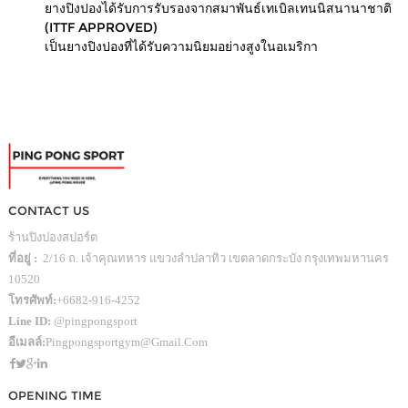
ยางปิงปองได้รับการรับรองจากสมาพันธ์เทเบิลเทนนิสนานาชาติ
(ITTF APPROVED)
เป็นยางปิงปองที่ได้รับความนิยมอย่างสูงในอเมริกา
CONTACT US
ร้านปิงปองสปอร์ต
ที่อยู่ :
2/16 ถ. เจ้าคุณทหาร แขวงลำปลาทิว เขตลาดกระบัง กรุงเทพมหานคร
10520
โทรศัพท์:
+6682-916-4252
Line ID:
@pingpongsport
อีเมลล์:
Pingpongsportgym@gmail.com
OPENING TIME