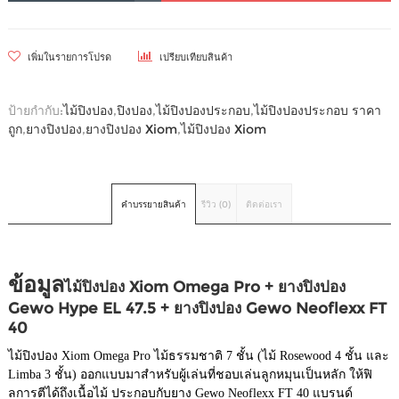
เพิ่มในรายการโปรด
เปรียบเทียบสินค้า
ป้ายกำกับ:
ไม้ปิงปอง
,
ปิงปอง
,
ไม้ปิงปองประกอบ
,
ไม้ปิงปองประกอบ ราคา
ถูก
,
ยางปิงปอง
,
ยางปิงปอง Xiom
,
ไม้ปิงปอง Xiom
คำบรรยายสินค้า
รีวิว (0)
ติดต่อเรา
ข้อมูล
ไม้ปิงปอง Xiom Omega Pro + ยางปิงปอง
Gewo Hype EL 47.5 + ยางปิงปอง Gewo Neoflexx FT
40
ไม้ปิงปอง Xiom Omega Pro ไม้ธรรมชาติ 7 ชั้น (ไม้ Rosewood 4 ชั้น และ
Limba 3 ชั้น) ออกแบบมาสำหรับผู้เล่นที่ชอบเล่นลูกหมุนเป็นหลัก ให้ฟิ
ลการตีได้ถึงเนื้อไม้ ประกอบกับยาง Gewo Neoflexx FT 40 แบรนด์