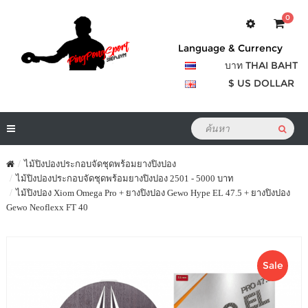
0
Language & Currency
บาท THAI BAHT
$ US DOLLAR
ไม้ปิงปองประกอบจัดชุดพร้อมยางปิงปอง
ไม้ปิงปองประกอบจัดชุดพร้อมยางปิงปอง 2501 - 5000 บาท
ไม้ปิงปอง Xiom Omega Pro + ยางปิงปอง Gewo Hype EL 47.5 + ยางปิงปอง
Gewo Neoflexx FT 40
Sale