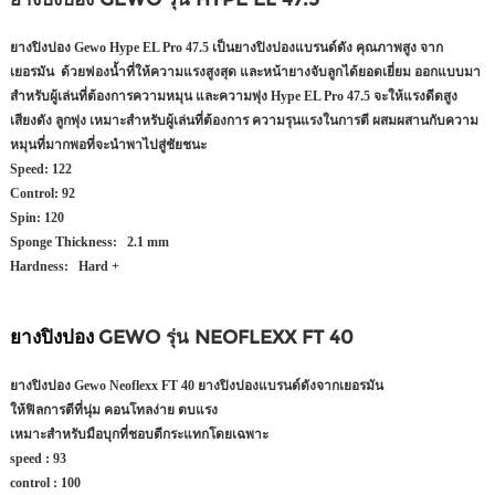
ยางปิงปอง Gewo Hype EL Pro 47.5 เป็นยางปิงปองแบรนด์ดัง คุณภาพสูง จาก
เยอรมัน ด้วยฟองน้ำที่ให้ความแรงสูงสุด และหน้ายางจับลูกได้ยอดเยี่ยม ออกแบบมา
สำหรับผู้เล่นที่ต้องการความหมุน และความพุ่ง Hype EL Pro 47.5 จะให้แรงดีดสูง
เสียงดัง ลูกพุ่ง เหมาะสำหรับผู้เล่นที่ต้องการ ความรุนแรงในการตี ผสมผสานกับความ
หมุนที่มากพอที่จะนำพาไปสู่ชัยชนะ
Speed: 122
Control: 92
Spin: 120
Sponge Thickness: 2.1 mm
Hardness: Hard +
ยางปิงปอง
GEWO รุ่น NEOFLEXX FT 40
ยางปิงปอง Gewo Neoflexx FT 40 ยางปิงปองแบรนด์ดังจากเยอรมัน
ให้ฟิลการตีที่นุ่ม คอนโทลง่าย ตบแรง
เหมาะสำหรับมือบุกที่ชอบตีกระแทกโดยเฉพาะ
speed : 93
control : 100