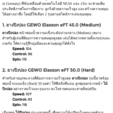
in Germany) ที่ขับเคลื่อนด้วยเทคโนโลยี NEAS และ eTec จะช่วยเพิ่ม
ประสิทธิภาพในการยึดเกาะ ลูกวิ่งด้วยความเร็วสูง และสร้างความหมุน
ได้อย่างน่าทึ่ง โดยมีให้เลือก 2 รุ่นตามสไตล์การเล่นของคุณ:
1. ยางปิงปอง GEWO Elaxxon eFT 45.0 (Medium)
ยางปิงปอง
หน้าฟองน้ำความแข็งระดับปานกลาง (Medium) เหมาะ
สำหรับผู้เล่นที่ต้องการความสมดุลสูงสุด เล่นได้หลากหลายทั้งเกมรุกและ
เกมรับ ให้ความรู้สึกนุ่มมือและควบคุมลูกได้ดั่งใจ
Speed:
104
Control:
96
Spin:
115
2. ยางปิงปอง GEWO Elaxxon eFT 50.0 (Hard)
สำหรับสายบุกทะลวงที่ต้องการความเร็วสูงสุด
ยางปิงปอง
รุ่นนี้มาพร้อม
ฟองน้ำแบบแข็ง (Hard) 50 องศา ให้ฟีลลิ่งที่แน่น ลูกพุ่งออกจากหน้า
ไม้
ปิงปอง
อย่างรวดเร็วและรุนแรง สะใจสายตบและสายท็อปสปิน
Speed:
107
Control:
93
Spin:
118
เลือกชุด
ไม้ปิงปอง
ประกอบชุดนี้ เพื่อความได้เปรียบในทุกแมตช์การ