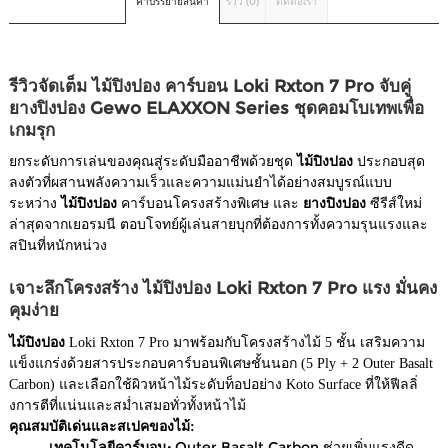
คำบรรยายสินค้า
รีวิว (0)
ติดต่อเรา
รีวิวจัดเต็ม ไม้ปิงปอง คาร์บอน Loki Rxton 7 Pro จับคู่
ยางปิงปอง Gewo ELAXXON Series ชุดคอมโบเทพเพื่อ
เกมรุก
ยกระดับการเล่นของคุณสู่ระดับมืออาชีพด้วยชุด
ไม้ปิงปอง
ประกอบสุด
ลงตัวที่ผสานพลังความเร็วและความแม่นยำได้อย่างสมบูรณ์แบบ
ระหว่าง
ไม้ปิงปอง
คาร์บอนโครงสร้างพิเศษ และ
ยางปิงปอง
ซีรีส์ใหม่
ล่าสุดจากเยอรมนี ตอบโจทย์ผู้เล่นสายบุกที่ต้องการทั้งความรุนแรงและ
สปินที่หนักหน่วง
เจาะลึกโครงสร้าง ไม้ปิงปอง Loki Rxton 7 Pro แรง มั่นคง
คุมง่าย
ไม้ปิงปอง
Loki Rxton 7 Pro มาพร้อมกับโครงสร้างไม้ 5 ชั้น เสริมความ
แข็งแกร่งด้วยสารประกอบคาร์บอนพิเศษชั้นนอก (5 Ply + 2 Outer Basalt
Carbon) และเลือกใช้ผิวหน้าไม้ระดับท็อปอย่าง Koto Surface ที่ให้ฟีลลิ่
งการตีที่แน่นและสม่ำเสมอทั่วทั้งหน้าไม้
คุณสมบัติเด่นและสเปคของไม้:
เทคโนโลยีคาร์บอน:
Outer Basalt Carbon ช่วยเพิ่มแรงดีด