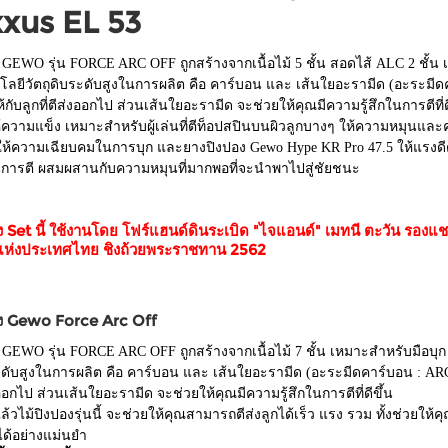
xus EL 53
 GEWO รุ่น FORCE ARC OFF ถูกสร้างจากเนื้อไม้ 5 ชั้น สอดไส้ ALC 2 ชั้น เ
โลยีวัตถุดิบระดับสูงในการผลิต คือ คาร์บอน และ เส้นใยอะรามีด (อะระมีด
้กับลูกที่ตีส่งออกไป ส่วนเส้นใยอะรามีด จะช่วยให้คุณมีความรู้สึกในการตีท
้ความแข็ง เหมาะสำหรับผู้เล่นที่ตีท็อปสปินบนผิวลูกบางๆ ให้ความหมุนและค
ให้ความเฉียบคมในการบุก และยางปิงปอง Gewo Hype KR Pro 47.5 ให้แรงดีดสูง
การตี ผสมผสานกับความหมุนที่มากพอที่จะนำพาไปสู่ชัยชนะ
ง Set นี้ ใช้งานโดย โฟร์แฮนด์ดินระเบิด "ไจแอนด์" เมทนี ตะวัน รองแ
แห่งประเทศไทย ชิงถ้วยพระราชทาน 2562
อง Gewo Force Arc Off
 GEWO รุ่น FORCE ARC OFF ถูกสร้างจากเนื้อไม้ 7 ชั้น เหมาะสำหรับมือบุก 
ระดับสูงในการผลิต คือ คาร์บอน และ เส้นใยอะรามีด (อะระมีดคาร์บอน : ARC
่งออกไป ส่วนเส้นใยอะรามีด จะช่วยให้คุณมีความรู้สึกในการตีที่ดีขึ้น
วไม้ปิงปองรุ่นนี้ จะช่วยให้คุณสามารถตีส่งลูกได้เร็ว แรง รวม ทั้งช่วยใ
ได้อย่างแม่นยำ