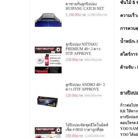
ชั้นไม้ 5
ตาข่ายกั้นลูกปิงปอง
HUIPANG CATCH NET
ความเร็ว
1,100.00บาท
1,500.00บาท
การควบค
น้ำหนัก:
ลูกปิงปอง NITTAKU
PREMIUM 40+ 3 ดาว
ITTF APPROVE
สไตร์การ
250.00บาท
300.00บาท
ด้ามจับ :
ลูกปิงปอง ANDRO 40+ 3
ดาว ITTF APPROVE
ยางปิงป
120.00บาท
200.00บาท
ก้าวต่อไป
KR ให้ทา
ยางปิงปองท
คอนโทรล ด
ไม้ปิงปองจัดชุดอีโคโนมิคส์
YOO NAM KY
เซ็ต # 0010 ราคาถูกที่สุด
YOO ได้อย
550.00บาท
1,320.00บาท