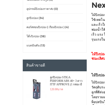
Nex
อุปกรณ์ปิงปองราคาส่ง (0)
ไม้ปิงปอง
ลูกปิงปอง (34)
ใช้เทคโน
และเร็วให
คอร์สสอนปิงปอง ( เรียนปิงปอง ) (4)
ฟองน้ำให
เร็ว แรง 
โต๊ะปิงปอง (38)
รุนแรงใน
แบดมินตัน (13)
ไม้ปิงปอ
ชนะเลิศ
สินค้าขายดี
ไม้ปิงป
ลูกปิงปอง STIGA
PERFORM ABS 40+ 3 ดาว
ไม้ปิงปอง
ITTF APPROVE (1 กล่อง มี
วัตถุดิบ
3 ลูก)
120.00บาท
ลูกที่ตีส
โดยรวมแล้
ท็อปสปิน