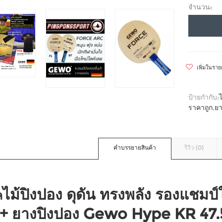
จำนวน:
เพิ่มในรา
ป้ายกำกับ:
ราคาถูก
,
ยา
คำบรรยายสินค้า
รีวิว (0)
ไม้ปิงปอง ดุดัน ทรงพลัง รองแชมป
ล
 + ยางปิงปอง Gewo Hype KR 47.