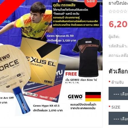
Sale
ยางปิงป
6,2
ผู้ผลิต:
รหัสสินค้า:
สถานะสต๊อ
ตัวเลือก
ด้ามจับ
SIZE