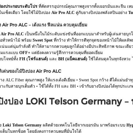
งปองประกอบระดับโปร
ที่คัดสรรอุปกรณ์คุณภาพสูงจากทั้งเยอรมันและจีน เหม
ในเซ็ตเดียว โดยใช้ไม้ปิงปอง
Air Pro ALC
คู่กับยางปิงปองพลังสปินอย่าง
Tu
ง Air Pro ALC – เด้งแรง ฟีลแน่น ควบคุมเยี่ยม
ง
Air Pro ALC
เป็นหนึ่งในไม้ระดับแข่งขันที่ออกแบบมาสำหรับผู้เล่นสายบ
มอทั่วหน้าไม้ พร้อม
Sweet Spot
ที่กว้าง ทำให้การตีทุกจุดของหน้าไม้ให้ผลลัพ
แน่นแต่นุ่มกำลังดี ทำให้สามารถควบคุมลูกได้อย่างมีประสิทธิภาพ ขณะเดียวก
ความแรงแบบ
OFF+
แต่ยังคงความรู้สึกการควบคุมที่ยอดเยี่ยม
ตอบโจทย์ทั้ง
FH (โฟร์แฮนด์)
และ
BH (แบ็คแฮนด์)
ใช้ได้สมดุลในทุกจังหวะ ไม
ิเด่นของไม้ปิงปอง Air Pro ALC
าง ALC Fiber คุณภาพสูง ให้แรงเด้งดีเยี่ยม • Sweet Spot กว้าง ตีได้แม่นยำทุ
ะกับสายบุกเต็มตัว • ใช้ได้ทั้ง FH และ BH • เข้ากับยางปิงปองได้ทุกประเ
ปิงปอง LOKI Telson Germany – 
อง
Loki Telson Germany
ผลิตด้วยเทคโนโลยีจากเยอรมัน มาพร้อมระบบ
Hyp
ดเต็มในทุกช็อต โดยยังคงการควบคุมที่มั่นใจได้