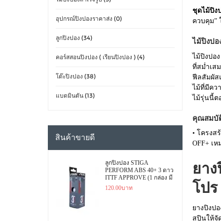
ชุดไม้ปิ
อุปกรณ์ปิงปองราคาส่ง (0)
ควบคุม” 
ลูกปิงปอง (34)
ไม้ปิงปอ
ไม้ปิงปอ
คอร์สสอนปิงปอง ( เรียนปิงปอง ) (4)
ที่สม่ำเส
โต๊ะปิงปอง (38)
ฟีลสัมผัส
ไม้ที่มี
แบดมินตัน (13)
ไม้รุ่นนี้
คุณสมบัต
• โครงสร้
สินค้าขายดี
OFF+ เหมา
ลูกปิงปอง STIGA
ยาง
PERFORM ABS 40+ 3 ดาว
ITTF APPROVE (1 กล่อง มี
โปร
3 ลูก)
120.00บาท
ยางปิงป
สปินให้จั