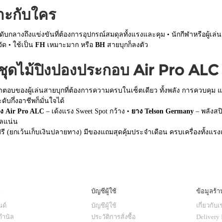
าะกับใคร
ระดับกลางถึงแข่งขันที่ต้องการอุปกรณ์สมดุลทั้งแรงและคุม • นักกีฬาหรือผู้เล
ด • ใช้เป็น
FH
เหมาะมาก หรือ
BH
สายบุกก็ลงตัว
ปชุดไม้ปิงปองประกอบ Air Pro ALC
คำตอบของผู้เล่นสายบุกที่ต้องการความครบในเซ็ตเดียว ทั้งพลัง การควบคุม 
ดับกึ่งอาชีพก็มั่นใจได้
อง Air Pro ALC
– เด้งแรง Sweet Spot กว้าง •
ยาง Telson Germany
– พลังสป
ีลแน่น
ี (ยกเว้นเก็บเงินปลายทาง) มีของแถมสุดคุ้มประจำเดือน ครบเครื่องทั้งแรง
ๆ
บัญชีผู้ใช้
ข้อมูลร้า
ด์
บัญชีผู้ใช้
เกี่ยวกับเ
กำนัล
ประวัติการสั่งซื้อ
Delivery 