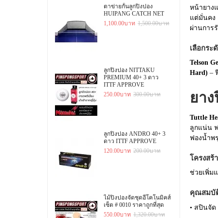
ตาข่ายกั้นลูกปิงปอง
หน้ายาง
HUIPANG CATCH NET
แต่มั่นค
1,100.00บาท
1,500.00บาท
ผ่านการ
เลือกระด
Telson G
ลูกปิงปอง NITTAKU
Hard)
– ฟ
PREMIUM 40+ 3 ดาว
ITTF APPROVE
ยางป
250.00บาท
300.00บาท
Tuttle He
ลูกแน่น 
ลูกปิงปอง ANDRO 40+ 3
ฟองน้ำพรุน
ดาว ITTF APPROVE
120.00บาท
200.00บาท
โครงสร้า
ช่วยเพิ่ม
คุณสมบัต
ไม้ปิงปองจัดชุดอีโคโนมิคส์
เซ็ต # 0010 ราคาถูกที่สุด
• สปินจัด
550.00บาท
1,320.00บาท