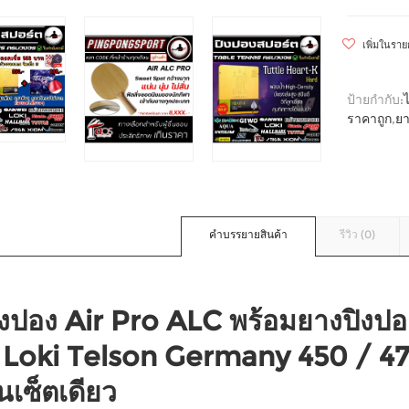
เพิ่มในรา
ป้ายกำกับ:
ราคาถูก
,
ยา
คำบรรยายสินค้า
รีวิว (0)
ิงปอง Air Pro ALC พร้อมยางปิงป
 Loki Telson Germany 450 / 475
เซ็ตเดียว