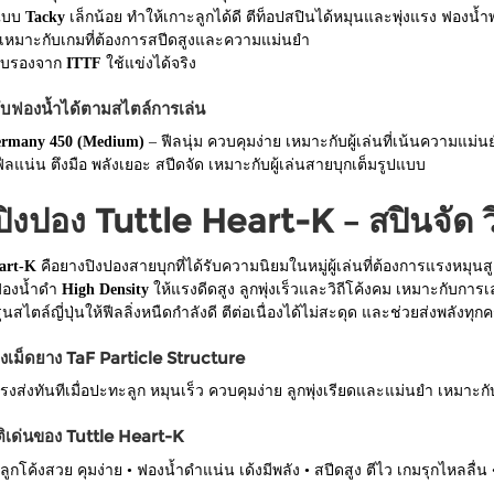
แบบ
Tacky
เล็กน้อย ทำให้เกาะลูกได้ดี ตีท็อปสปินได้หมุนและพุ่งแรง ฟองน
ง เหมาะกับเกมที่ต้องการสปีดสูงและความแม่นยำ
รับรองจาก
ITTF
ใช้แข่งได้จริง
ับฟองน้ำได้ตามสไตล์การเล่น
ermany 450 (Medium)
– ฟีลนุ่ม ควบคุมง่าย เหมาะกับผู้เล่นที่เน้นความแม่
ีลแน่น ตึงมือ พลังเยอะ สปีดจัด เหมาะกับผู้เล่นสายบุกเต็มรูปแบบ
ิงปอง Tuttle Heart-K – สปินจัด 
art-K
คือยางปิงปองสายบุกที่ได้รับความนิยมในหมู่ผู้เล่นที่ต้องการแรง
ฟองน้ำดำ
High Density
ให้แรงดีดสูง ลูกพุ่งเร็วและวิถีโค้งคม เหมาะกับกา
สไตล์ญี่ปุ่นให้ฟีลลิ่งหนืดกำลังดี ตีต่อเนื่องได้ไม่สะดุด และช่วยส่งพลังทุกครั้
งเม็ดยาง TaF Particle Structure
แรงส่งทันทีเมื่อปะทะลูก หมุนเร็ว ควบคุมง่าย ลูกพุ่งเรียดและแม่นยำ เหมาะกับ
ิเด่นของ Tuttle Heart-K
 ลูกโค้งสวย คุมง่าย • ฟองน้ำดำแน่น เด้งมีพลัง • สปีดสูง ตีไว เกมรุกไหลลื่