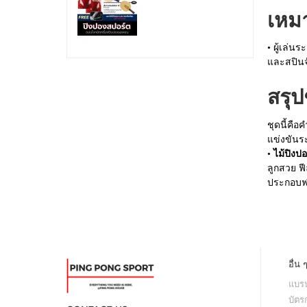
เหม
• ผู้เล่น
และสปินจั
สรุ
ชุดนี้คือ
แข่งขันระ
•
ไม้ปิงป
ลูกสวย ฟ
ประกอบฟร
อื่น 
แบรน
บัตร