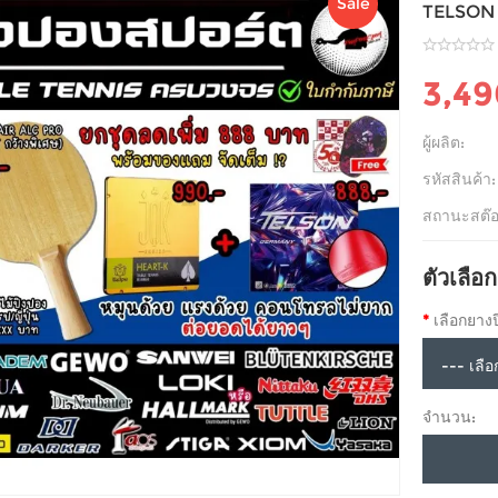
Sale
TELSON 
3,4
ผู้ผลิต:
รหัสสินค้า:
สถานะสต๊อ
ตัวเลือก
เลือกยาง
จำนวน: