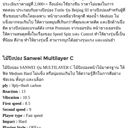
ประเมินราคาอยู่ที่ 2,000++ ถึงแม้จะใช้ยางจีน ราคาไม่แพงในการ
ทดสอบ ประกอบกับยางปิงปอง Tuttle รุ่น Beijing III ยางปิงปองสำหรับผู้ที่
ชื่นชอบยางจีนโดยเฉพาะ หน้ายางเหนียวจิกลูกดี ฟองน้ำ Medium ไม่
แข็งมากจนเกินไป ให้ความหมุนที่เกินกว่าที่คุณจะคาดคิด และอีกด้านนึง
ติด ยางปิงปองแบรนด์ดัง เกรด Premium จากเยอรมัน หน้ายางเยอรมัน
ให้ความสมดุลทั้งในเรื่องของ Speed Spin และ Control ทำให้ยางรุ่นนี้เป็น
ที่นิยม ตีง่าย ทำให้ยางรุ่นนี้ สามารถบุกได้อย่างรุนแรง และแม่นยำ
ไม้ปิงปอง Sanwei Multilayer C
ไม้ปิงปอง SANWEI รุ่น MULTILAYER C ไม้ปิงปองหน้าไม้มาตรฐาน ให้
ฟิล Medium Hard ไม่แข็ง หรือนุ่มจนเกินไป ให้ความรู้สึกในการตีอย่าง
ชัดเจน ทั้งบุก และบล็อก
ply :
9ply+8soft carbon
Reaction :
13
Vibration :
10.5
First speed :
8.5
Second speed :
9
Player type :
Fast speed
Impact :
Hard
Playing Style :
OFF++