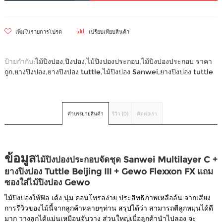
เพิ่มในรายการโปรด
เปรียบเทียบสินค้า
ป้ายกำกับ:
ไม้ปิงปอง
,
ปิงปอง
,
ไม้ปิงปองประกอบ
,
ไม้ปิงปองประกอบ ราคา
ถูก
,
ยางปิงปอง
,
ยางปิงปอง tuttle
,
ไม้ปิงปอง Sanwei
,
ยางปิงปอง tuttle
คำบรรยายสินค้า
รีวิว (0)
ติดต่อเรา
ข้อมูล
ไม้ปิงปองประกอบจัดชุด Sanwei Multilayer C +
ยางปิงปอง Tuttle Beijing III + Gewo Flexxon FX แถม
ซองใส่ไม้ปิงปอง Gewo
ไม้ปิงปองให้ฟิล เด้ง นุ่ม คอนโทรลง่าย ประสิทธิภาพเหลือล้น จากเสียง
การรีวิวของไม้นี้จากลูกค้าหลายๆท่าน สรุปได้ว่า สามารถตีลูกหมุนได้ดี
มาก วางลูกได้แม่นเหมือนจับวาง ส่วนใหญ่เมื่อลูกค้านำไปลอง จะ