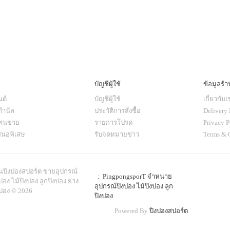
ๆ
บัญชีผู้ใช้
ข้อมูลร้า
ด์
บัญชีผู้ใช้
เกี่ยวกับเ
กำนัล
ประวัติการสั่งซื้อ
Delivery 
แทนขาย
รายการโปรด
Privacy P
สนอพิเสษ
รับจดหมายข่าว
Terms & 
านปิงปองสปอร์ต ขายอุปกรณ์
: PingpongsporT จำหน่าย
ปอง ไม้ปิงปอง ลูกปิงปอง ยาง
อุปกรณ์ปิงปอง ไม้ปิงปอง ลูก
งปอง © 2026
ปิงปอง
Powered By
ปิงปองสปอร์ต