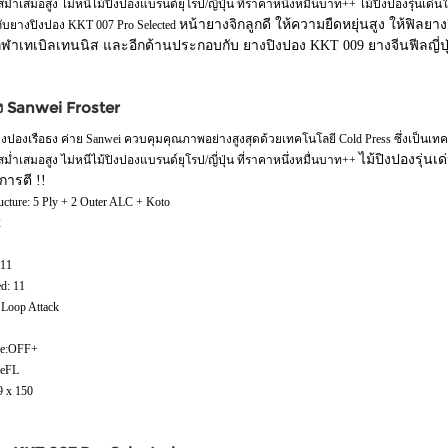
ำเสมอสูง ไม่หนีไม้ปิงปองแบรนด์ยุโรป/ญี่ปุ่น ที่ราคาหนึ่งหมื่นบาท++ ไม้ปิงปองรุ่นเด่นในเ
หน้ายางจิกลูกดี ให้ความยืดหยุ่นสูง ให้ฟิล
ับยางปิงปอง KKT 007 Pro Selected
กีฬาเทเบิลเทนนิส และอีกด้านประกอบกับ ยางปิงปอง KKT 009 ยางจีนฟีลญี่ปุ่
อง Sanwei Froster
ปิงปองเรือธง ค่าย Sanwei ควบคุมคุณภาพอย่างสูงสุดด้วยเทคโนโลยี Cold Press ซึ่งเป็นเทคโ
ไม้ปิงปองรุ่นเด
่ำเสมอสูง ไม่หนีไม้ปิงปองแบรนด์ยุโรป/ญี่ปุ่น ที่ราคาหนึ่งหมื่นบาท++
การตี !!
ructure: 5 Ply + 2 Outer ALC + Koto
2
 11
d: 11
 Loop Attack
yle:OFF+
peFL
9 x 150