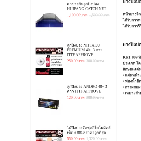
ยางปิงป
ตาข่ายกั้นลูกปิงปอง
HUIPANG CATCH NET
หน้ายางจิก
1,100.00บาท
1,500.00บาท
ได้รับการท
ได้รับการรี
ยางปิงป
ลูกปิงปอง NITTAKU
PREMIUM 40+ 3 ดาว
ITTF APPROVE
KKT 009 พั
250.00บาท
300.00บาท
ประเภท โดยเ
ลักษณะเด่
• แผ่นหน้า
• ฟองน้ำยื
ลูกปิงปอง ANDRO 40+ 3
• การผสมผส
ดาว ITTF APPROVE
• เหมาะสำห
120.00บาท
200.00บาท
ไม้ปิงปองจัดชุดอีโคโนมิคส์
เซ็ต # 0010 ราคาถูกที่สุด
550.00บาท
1,320.00บาท