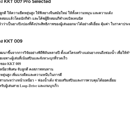
อง KKT 007 Pro Selected
ลูกดี ให้ความยืดหยุ่นสูง ให้ฟิลยางจีนสมัยใหม่ ให้ทั้งความหมุน และความเด้ง
ดสอบแล้วโดยนักกีฬา และโค้ชผู้ฝึกสอนกีฬาเทเบิลเทนนิส
วิวว่าเป็นยางปิงปองที่ดึงประสิทธิภาพของผู้เล่นออกมาได้อย่างดีเยี่ยม คุ้มค่า ในราคาประ
อง
KKT 009
ฒนาขึ้นจากการวิจัยอย่างพิถีพิถันหลายปี ตั้งแต่โครงสร้างแผ่นยางจนถึงฟองน้ำ เพื่อให้ท
ฉพาะผู้เล่นที่เน้นสปินและจังหวะบุกที่รวดเร็ว
นของ KKT 009
เหนียวพิเศษ จับลูกดี คงสภาพทนทาน
ดหยุ่นสูง เพิ่มแรงดีดและความหนึบในการตี
านระหว่างหน้าเหนียว + ฟองน้ำเด้ง ช่วยเสริมสปินและการควบคุมได้ยอดเยี่ยม
รับผู้เล่นสาย Loop-Drive และเกมบุกเร็ว