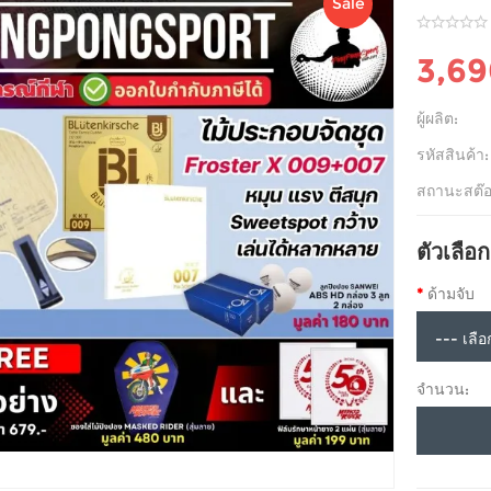
Sale
3,6
ผู้ผลิต:
รหัสสินค้า:
สถานะสต๊อ
ตัวเลือก
ด้ามจับ
จำนวน: