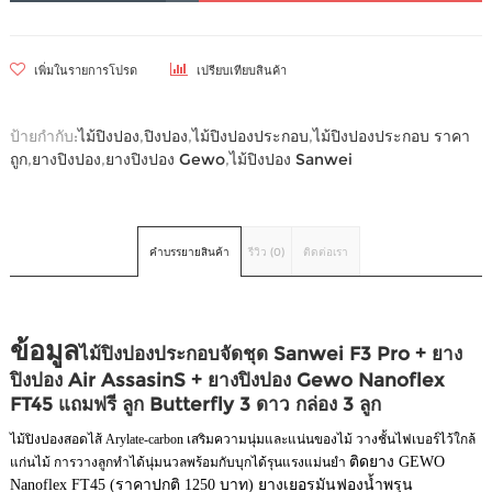
เพิ่มในรายการโปรด
เปรียบเทียบสินค้า
ป้ายกำกับ:
ไม้ปิงปอง
,
ปิงปอง
,
ไม้ปิงปองประกอบ
,
ไม้ปิงปองประกอบ ราคา
ถูก
,
ยางปิงปอง
,
ยางปิงปอง Gewo
,
ไม้ปิงปอง Sanwei
คำบรรยายสินค้า
รีวิว (0)
ติดต่อเรา
ข้อมูล
ไม้ปิงปองประกอบจัดชุด Sanwei F3 Pro + ยาง
ปิงปอง Air AssasinS + ยางปิงปอง Gewo Nanoflex
FT45 แถมฟรี ลูก Butterfly 3 ดาว กล่อง 3 ลูก
ไม้ปิงปองสอดไส้ Arylate-carbon เสริมความนุ่มและแน่นของไม้ วางชั้นไฟเบอร์ไว้ใกล้
ติดยาง GEWO
แก่นไม้ การวางลูกทำได้นุ่มนวลพร้อมกับบุกได้รุนแรงแม่นยำ
Nanoflex FT45 (ราคาปกติ 1250 บาท) ยางเยอรมันฟองน้ำพรุน