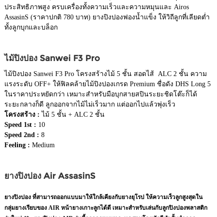
ประสิทธิภาพสูง ครบเครื่องทั้งความเร็วและความหมุนและ Airos
AssasinS (ราคาปกติ 780 บาท) ยางปิงปองฟองน้ำแข็ง ให้วิถีลูกที่เลียดต่ำ
ทั้งลูกบุกและบล็อก
ไม้ปิงปอง Sanwei F3 Pro
ไม้ปิงปอง Sanwei F3 Pro โครงสร้างไม้ 5 ชั้น สอดไส้ ALC 2 ชั้น ความ
แรงระดับ OFF+ ให้ฟิลคล้ายไม้ปิงปองเกรด Premium ชื่อดัง DHS Long 5
ในราคาประหยัดกว่า เหมาะสำหรับมือบุกสายสปินระยะชิดโต๊ะก็ได้
ระยะกลางก็ดี ลูกออกจากไม้ไม่เร็วมาก แต่ออกไปแล้วพุ่งเร็ว
โครงสร้าง :
ไม้ 5 ชั้น + ALC 2 ชั้น
Speed 1st :
10
Speed 2nd :
8
Feeling :
Medium
ยางปิงปอง Air AssasinS
ยางปิงปอง ที่สามารถออกแบบมาให้ใกล้เคียงกับยางยุโรป ให้ความเร็วลูกสูงสุดใน
กลุ่มยางเรียบของ AIR หน้ายางเกาะลูกได้ดี เหมาะสำหรับเล่นกับลูกปิงปองพลาสติก