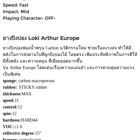
Speed: Fast
Impact: Mid
Playing Character: OFF-
ยางปิงปอง Loki Arthur Europe
ยางปิงปองฟองน้ำพรุน Carbon นวัติกรรมใหม่ ช่วยเรื่องแรงส่ง ทำให้มี
พลังในการส่งผ่านไปที่ลูกปิงปองได้ โดยตรง เพิ่มประสิทธิภาพในการตีให้
มีทั้งพลัง และความหมุน ที่เยี่ยมยอดมากขึ้น
รุ่น Arthur Europe โดดเด่นเรื่องความแม่นยำ และการควบคุมความแรง
เป็นพิเศษ
sponge:
carbon macroporous
rubber:
STICKY rubber
thickness:
MAX
speed:
11
control:
12
spin:
12
hardness:
HARD44
VOC:
≤1.0
reflective degree:
15°
feature:
control+spin