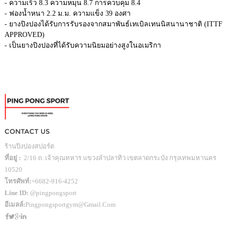
- ความเร็ว 8.3 ความหมุน 8.7 การควบคุม 8.4
- ฟองน้ำหนา 2.2 ม.ม. ความแข็ง 39 องศา
- ยางปิงปองได้รับการรับรองจากสมาพันธ์เทเบิลเทนนิสนานาชาติ (ITTF
APPROVED)
- เป็นยางปิงปองที่ได้รับความนิยมอย่างสูงในอเมริกา
CONTACT US
ร้านปิงปองสปอร์ต
ที่อยู่ :
2/16 ถ. เจ้าคุณทหาร แขวงลำปลาทิว เขตลาดกระบัง กรุงเทพมหานคร
10520
โทรศัพท์:
+6682-916-4252
Line ID:
@pingpongsport
อีเมลล์:
Pingpongsportgym@gmail.com