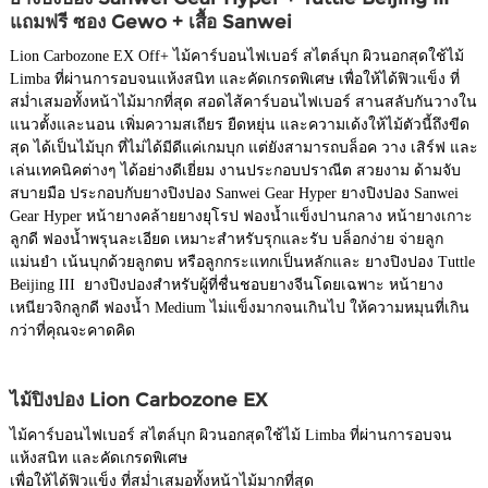
แถมฟรี ซอง Gewo + เสื้อ Sanwei
Lion Carbozone EX Off+ ไม้คาร์บอนไฟเบอร์ สไตล์บุก ผิวนอกสุดใช้ไม้
Limba ที่ผ่านการอบจนแห้งสนิท และคัดเกรดพิเศษ เพื่อให้ได้ฟิวแข็ง ที่
สม่ำเสมอทั้งหน้าไม้มากที่สุด สอดไส้คาร์บอนไฟเบอร์ สานสลับกันวางใน
แนวตั้งและนอน เพิ่มความสเถียร ยืดหยุ่น และความเด้งให้ไม้ตัวนี้ถึงขีด
สุด ได้เป็นไม้บุก ที่ไม่ได้มีดีแค่เกมบุก แต่ยังสามารถบล็อค วาง เสิร์ฟ และ
เล่นเทคนิคต่างๆ ได้อย่างดีเยี่ยม งานประกอบปราณีต สวยงาม ด้ามจับ
สบายมือ ประกอบกับยางปิงปอง Sanwei Gear Hyper ยางปิงปอง Sanwei
Gear Hyper หน้ายางคล้ายยางยุโรป ฟองน้ำแข็งปานกลาง หน้ายางเกาะ
ลูกดี ฟองน้ำพรุนละเอียด เหมาะสำหรับรุกและรับ บล็อกง่าย จ่ายลูก
แม่นยำ เน้นบุกด้วยลูกตบ หรือลูกกระแทกเป็นหลักและ ยางปิงปอง Tuttle
Beijing III ยางปิงปองสำหรับผู้ที่ชื่นชอบยางจีนโดยเฉพาะ หน้ายาง
เหนียวจิกลูกดี ฟองน้ำ Medium ไม่แข็งมากจนเกินไป ให้ความหมุนที่เกิน
กว่าที่คุณจะคาดคิด
ไม้ปิงปอง Lion Carbozone EX
ไม้คาร์บอนไฟเบอร์ สไตล์บุก ผิวนอกสุดใช้ไม้ Limba ที่ผ่านการอบจน
แห้งสนิท และคัดเกรดพิเศษ
เพื่อให้ได้ฟิวแข็ง ที่สม่ำเสมอทั้งหน้าไม้มากที่สุด