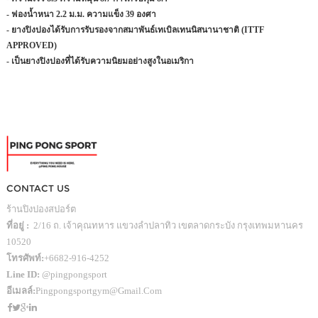
- ฟองน้ำหนา 2.2 ม.ม. ความแข็ง 39 องศา
- ยางปิงปองได้รับการรับรองจากสมาพันธ์เทเบิลเทนนิสนานาชาติ (ITTF
APPROVED)
- เป็นยางปิงปองที่ได้รับความนิยมอย่างสูงในอเมริกา
CONTACT US
ร้านปิงปองสปอร์ต
ที่อยู่ :
2/16 ถ. เจ้าคุณทหาร แขวงลำปลาทิว เขตลาดกระบัง กรุงเทพมหานคร
10520
โทรศัพท์:
+6682-916-4252
Line ID:
@pingpongsport
อีเมลล์:
Pingpongsportgym@gmail.com