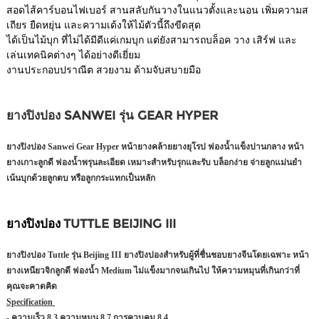
สอดไส้คาร์บอนไฟเบอร์ สานสลับกันวางในแนวตั้งและนอน เพิ่มความส
เถียร ยืดหยุ่น และความเด้งให้ไม้ตัวนี้ถึงขีดสุด
ได้เป็นไม้บุก ที่ไม่ได้มีดีแค่เกมบุก แต่ยังสามารถบล็อค วาง เสิร์ฟ และ
เล่นเทคนิคต่างๆ ได้อย่างดีเยี่ยม
งานประกอบปราณีต สวยงาม ด้ามจับสบายมือ
ยางปิงปอง SANWEI รุ่น GEAR HYPER
ยางปิงปอง Sanwei Gear Hyper หน้ายางคล้ายยางยุโรป ฟองน้ำแข็งปานกลาง หน้า
ยางเกาะลูกดี ฟองน้ำพรุนละเอียด เหมาะสำหรับรุกและรับ บล็อกง่าย จ่ายลูกแม่นยำ
เน้นบุกด้วยลูกตบ หรือลูกกระแทกเป็นหลัก
ยางปิงปอง
TUTTLE BEIJING III
ยางปิงปอง Tuttle รุ่น Beijing III ยางปิงปองสำหรับผู้ที่ชื่นชอบยางจีนโดยเฉพาะ หน้า
ยางเหนียวจิกลูกดี ฟองน้ำ Medium ไม่แข็งมากจนเกินไป ให้ความหมุนที่เกินกว่าที่
คุณจะคาดคิด
Specification
- ความเร็ว 8.3 ความหมุน 8.7 การควบคุม 8.4