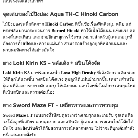
เล่นจริงจังและนักกีฬา
จุดเด่นของไม้ปิงปอง Aqua TH-C Hinoki Carbon
ไม้ปิงปองรุ่นนี้ผลิตจาก
Hinoki Carbon
ที่ขึ้นชื่อเรื่องฟีลลิ่งนุ่ม หนึบ แต่
ทรงพลัง ผ่านกระบวนการ
Burned Hinoki
ทำให้เนื้อไม้แน่น แข็งแรง ลด
แรงสั่นสะเทือน และช่วยยืดอายุการใช้งาน เหมาะสำหรับผู้เล่นเกมรุกที่
ต้องการทั้งสปีดและความแม่นยำ สามารถสร้างลูกบุกที่หนักแน่นและ
ควบคุมทิศทางได้อย่างมั่นใจ
ยาง Loki Kirin K5 – พลังเด้ง + สปินโค้งจัด
Loki Kirin K5
มาพร้อมฟองน้ำ
Loxa High Density
ที่เด้งจัดกว่าเดิม ช่วย
ให้ตีลูกได้แรงขึ้น วงสปินโค้งแรง คุมลูกได้แม่นยำมากขึ้น เหมาะสำหรับ
ผู้เล่นที่ต้องการยกระดับเกมรุกให้เฉียบคม ตอบโจทย์สไตล์การเล่นยุคใหม่
ที่เน้นสปีดและความต่อเนื่อง
ยาง Sword Maze FT – เสถียรภาพและการควบคุม
Sword Maze FT
เป็นยางที่ให้สมดุลระหว่างเกมรุกและเกมรับ จุดเด่นคือ
วงโค้งลูกที่เสถียร ควบคุมง่าย และสปินจัด ผู้เล่นสามารถเล่นใกล้โต๊ะได้
มั่นใจ และยังปรับตัวได้กับสถานการณ์หลากหลาย ไม่ว่าจะตีบุกเต็มกำลัง
หรือเล่นแบบตั้งรับ