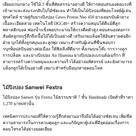
เยี่ยมแกนกลาง ใช้ไม้ 3 ชั้นที่คัดสรรมาอย่างดี ให้การตอบสนองต่อแรงที่
เข้ามาและส่งแรงกลับไปได้ชัดเจน ทำให้เป็นไม้ปิงปองที่ตอบโจทย์ผู้เล่น
ทุกสไตล์ ขายคู่กับยางปิงปอง Gewo Proton Neo 450 ยางเยอรมันผิวยาง
เนื้อละเอียดสวย เทคโนโลยี DGC40+ สร้างความหมุนได้ดีแม้ตีลูก
พลาสติกบอล ฟองน้ำแข็งพอประมาณให้แรงดีดตัวสูง ตอบสนองต่อการ
สัมผัสลูกจนรู้สึกถึงเนื้อไม้ได้เป็นอย่างดี เสริมเกมบล็อคให้อันตรายต่ออีก
ฝ่าย บุกได้ทั้งลูกหมุนและลูกพุ่ง เหมาะสำหรับผู้เล่นที่ชื่นชอบกา
รบุกท็อปสปินอย่างต่อเนื่อง ให้ฟิลลิ่งที่ดีมาก ทั้งเกมบนโต๊ะ การวางลูก
การบล็อค และยางปิงปอง Air Illumina ยางปิงปองแบรนด์อเมริกา ที่
สามารถสร้างความหมุนและความเร็วได้อย่างมหัศจรรย์ และยังสามารถ
บล็อกลูกได้เป็นอย่างดี เหมาะสำหรับมือบุกสายคอนโทล
ไม้ปิงปอง Sanwei Fextra
ไม้ปิงปอง Sanwei รุ่น Fextra ไม้ธรรมชาติ 7 ชั้น Handmade เปิดตัวที่ราคา
1,270 บาทเท่านั้น
เทคนิคการประกอบที่ให้ความรู้สึกส่งผ่านมาถึงมือได้อย่างชัดเจน เพิ่มขีด
ความสามารถในการควบคุมลูก และแก้ปัญหาผู้เล่นที่มีจุดอ่อนเรื่องการ
คอนโทรลได้อย่างยอดเยี่ยม