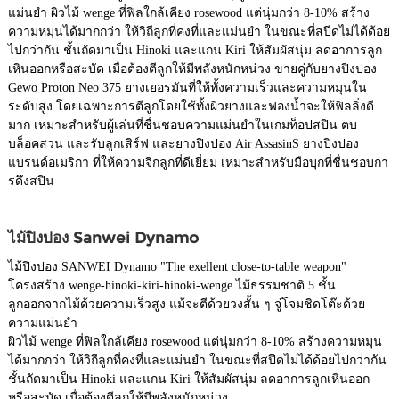
แม่นยำ ผิวไม้ wenge ที่ฟิลใกล้เคียง rosewood แต่นุ่มกว่า 8-10% สร้าง
ความหมุนได้มากกว่า ให้วิถีลูกที่คงที่และแม่นยำ ในขณะที่สปีดไม่ได้ด้อย
ไปกว่ากัน ชั้นถัดมาเป็น Hinoki และแกน Kiri ให้สัมผัสนุ่ม ลดอาการลูก
เหินออกหรือสะบัด เมื่อต้องตีลูกให้มีพลังหนักหน่วง ขายคู่กับยางปิงปอง
Gewo Proton Neo 375 ยางเยอรมันที่ให้ทั้งความเร็วและความหมุนใน
ระดับสูง โดยเฉพาะการตีลูกโดยใช้ทั้งผิวยางและฟองน้ำจะให้ฟิลลิ่งดี
มาก เหมาะสำหรับผู้เล่นที่ชื่นชอบความแม่นยำในเกมท็อปสปิน ตบ
บล็อคสวน และรับลูกเสิร์ฟ และยางปิงปอง Air AssasinS ยางปิงปอง
แบรนด์อเมริกา ที่ให้ความจิกลูกที่ดีเยี่ยม เหมาะสำหรับมือบุกที่ชื่นชอบกา
รดึงสปิน
ไม้ปิงปอง Sanwei Dynamo
ไม้ปิงปอง SANWEI Dynamo "The exellent close-to-table weapon"
โครงสร้าง wenge-hinoki-kiri-hinoki-wenge ไม้ธรรมชาติ 5 ชั้น
ลูกออกจากไม้ด้วยความเร็วสูง แม้จะตีด้วยวงสั้น ๆ จู่โจมชิดโต๊ะด้วย
ความแม่นยำ
ผิวไม้ wenge ที่ฟิลใกล้เคียง rosewood แต่นุ่มกว่า 8-10% สร้างความหมุน
ได้มากกว่า ให้วิถีลูกที่คงที่และแม่นยำ ในขณะที่สปีดไม่ได้ด้อยไปกว่ากัน
ชั้นถัดมาเป็น Hinoki และแกน Kiri ให้สัมผัสนุ่ม ลดอาการลูกเหินออก
หรือสะบัด เมื่อต้องตีลูกให้มีพลังหนักหน่วง