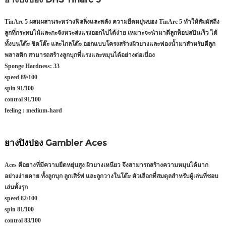
TinArc 5 ผสมผสานระหว่างฟิลลิ่งและพลัง ความยืดหยุ่นของ TinArc 5 ทำให้สัมผัสถึง
ลูกที่กระทบไม้และกะจังหวะส่งแรงออกไปได้ง่าย เหมาะจะนำมาตีลูกท็อปสปินเร็ว ได้
ทั้งบนโต๊ะ ชิดโต๊ะ และไกลโต๊ะ ออกแบบโครงสร้างผิวยางและฟองน้ำมาสำหรับตีลูก
พลาสติก สามารถสร้างลูกบุกที่แรงและหมุนได้อย่างต่อเนื่อง
Sponge Hardness:
33
speed
89/100
spin
91/100
control
91/100
feeling :
medium-hard
ยางปิงปอง
Gambler Aces
Aces คือยางที่มีความยืดหยุ่นสูง ผิวยางเหนียว จึงสามารถสร้างความหมุนได้มาก
อย่างง่ายดาย ทั้งลูกบุก ลูกเสิร์ฟ และลูกวางในโต๊ะ ตัวเลือกที่สมดุลสำหรับผู้เล่นที่ชอบ
เล่นทั้งรุก
speed
82/100
spin
81/100
control
83/100