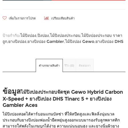
เพิ่มในรายการโปรด
เปรียบเทียบสินค้า
ป้ายกำกับ:
ไม้ปิงปอง
,
ปิงปอง
,
ไม้ปิงปองประกอบ
,
ไม้ปิงปองประกอบ ราคา
ถูก
,
ยางปิงปอง
,
ยางปิงปอง Gambler
,
ไม้ปิงปอง Gewo
,
ยางปิงปอง DHS
คำบรรยายสินค้า
รีวิว (0)
ติดต่อเรา
ข้อมูล
ไม้ปิงปองประกอบจัดชุด Gewo Hybrid Carbon
X-Speed + ยางปิงปอง DHS Tinarc 5 + ยางปิงปอง
Gambler Aces
ไม้ปิงปองสอดไส้คาร์บอนแกนบัลซ่า ที่ให้สปีดสูงและฟิลลิ่งนุ่มนวล
ประกอบกับยางปิงปองฟองน้ำยืดหยุ่นสูงออกแบบมารองรับลูกพลาสติก
สามารถใส่พลังในเกมบุกได้ง่าย ความแน่นนอนสูง และยางนิ่มผิวยาง