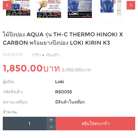
ไม้ปิงปอง AQUA รุ่น TH-C THERMO HINOKI X
CARBON พร้อมยางปิงปอง LOKI KIRIN K3
-
0 รีวิว
เขียนรีวิว
1,850.00บาท
2,150.00บาท
ผู้ผลิต:
Loki
รหัสสินค้า:
RS0055
สถานะสต๊อก:
มีสินค้าในสต๊อก
จำนวน:
หยิบใส่ตระกร้า