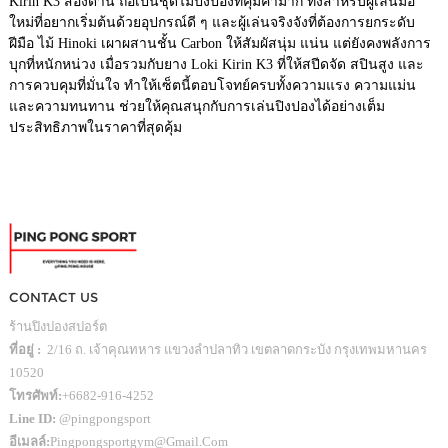
Kirin K3 สองด้าน ถือเป็นชุดไม้ปิงปองที่คุ้มค่ามาก ทั้งสำหรับผู้เล่นมือ
ใหม่ที่อยากเริ่มต้นด้วยอุปกรณ์ดี ๆ และผู้เล่นจริงจังที่ต้องการยกระดับ
ฝีมือ ไม้ Hinoki เผาผสานชั้น Carbon ให้สัมผัสนุ่ม แน่น แต่ยังคงพลังการ
บุกที่หนักหน่วง เมื่อรวมกับยาง Loki Kirin K3 ที่ให้สปีดจัด สปินสูง และ
การควบคุมที่มั่นใจ ทำให้เซ็ตนี้ตอบโจทย์ครบทั้งความแรง ความแม่น
และความทนทาน ช่วยให้คุณสนุกกับการเล่นปิงปองได้อย่างเต็ม
ประสิทธิภาพในราคาที่สุดคุ้ม
CONTACT US
ร้านปิงปองสปอร์ต
ที่อยู่ :
2/16 ถ. เจ้าคุณทหาร แขวงลำปลาทิว เขตลาดกระบัง กรุงเทพมหานคร
10520
โทรศัพท์:
+6682-916-4252
Line ID:
@pingpongsport
อีเมลล์:
Pingpongsportgym@gmail.com