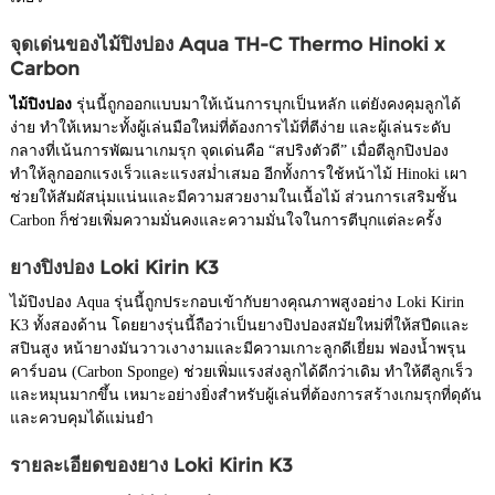
จุดเด่นของไม้ปิงปอง Aqua TH-C Thermo Hinoki x
Carbon
ไม้ปิงปอง
รุ่นนี้ถูกออกแบบมาให้เน้นการบุกเป็นหลัก แต่ยังคงคุมลูกได้
ง่าย ทำให้เหมาะทั้งผู้เล่นมือใหม่ที่ต้องการไม้ที่ตีง่าย และผู้เล่นระดับ
กลางที่เน้นการพัฒนาเกมรุก จุดเด่นคือ “สปริงตัวดี” เมื่อตีลูกปิงปอง
ทำให้ลูกออกแรงเร็วและแรงสม่ำเสมอ อีกทั้งการใช้หน้าไม้ Hinoki เผา
ช่วยให้สัมผัสนุ่มแน่นและมีความสวยงามในเนื้อไม้ ส่วนการเสริมชั้น
Carbon ก็ช่วยเพิ่มความมั่นคงและความมั่นใจในการตีบุกแต่ละครั้ง
ยางปิงปอง Loki Kirin K3
ไม้ปิงปอง Aqua รุ่นนี้ถูกประกอบเข้ากับยางคุณภาพสูงอย่าง Loki Kirin
K3 ทั้งสองด้าน โดยยางรุ่นนี้ถือว่าเป็นยางปิงปองสมัยใหม่ที่ให้สปีดและ
สปินสูง หน้ายางมันวาวเงางามและมีความเกาะลูกดีเยี่ยม ฟองน้ำพรุน
คาร์บอน (Carbon Sponge) ช่วยเพิ่มแรงส่งลูกได้ดีกว่าเดิม ทำให้ตีลูกเร็ว
และหมุนมากขึ้น เหมาะอย่างยิ่งสำหรับผู้เล่นที่ต้องการสร้างเกมรุกที่ดุดัน
และควบคุมได้แม่นยำ
รายละเอียดของยาง Loki Kirin K3