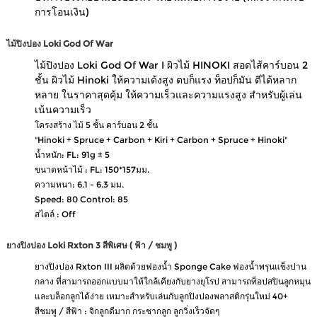
การโอนเงิน)
ไม้ปิงปอง
Loki God Of War
ไม้ปิงปอง Loki God Of War I ผิวไม้ HINOKI สอดไส้คาร์บอน 2
ชั้น ผิวไม้ Hinoki ให้ความเด้งสูง ตบก็แรง ท็อปก็มัน ตีได้หลาก
หลาย ในราคาสุดคุ้ม ให้ความเร็วและความแรงสูง สำหรับผู้เล่น
เน้นความเร็ว
โครงสร้าง ไม้ 5 ชั้น คาร์บอน 2 ชั้น
"Hinoki + Spruce + Carbon + Kiri + Carbon + Spruce + Hinoki"
น้ำหนัก: FL: 91g ± 5
ขนาดหน้าไม้ : FL: 150*157มม.
ความหนา: 6.1 - 6.3 มม.
Speed: 80 Control: 85
สไตล์ : Off
ยางปิงปอง
Loki Rxton 3 สีพิเศษ ( ฟ้า / ชมพู )
ยางปิงปอง Rxton III ผลิตด้วยฟองน้ำ Sponge Cake ฟองน้ำพรุนแข็งปาน
กลาง ที่สามารถออกแบบมาให้ใกล้เคียงกับยางยุโรป สามารถท็อปสปินลูกหมุน
และบล็อกลูกได้ง่าย เหมาะสำหรับเล่นกับลูกปิงปองพลาสติกรุ่นใหม่ 40+
สีชมพู / สีฟ้า : จิกลูกดีมาก กระชากลูก ลูกวิ่งเร็วจัดๆ