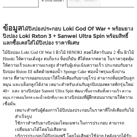
คำบรรยายสินค้า
รีวิว (0)
ติดต่อเรา
ข้อมูล
ไม้ปิงปองประกอบ Loki God Of War + พร้อมยาง
ปิงปอง Loki Rxton 3 + Sanwei Ultra Spin พร้อมสิทธิ์
แลกซื้อเคสใส่ไม้ปิงปอง ราคาพิเศษ
ไม้ปิงปอง Loki God Of War I ผิวไม้ HINOKI สอดไส้คาร์บอน 2 ชั้น ผิวไม้
Hinoki ให้ความเด้งสูง ตบก็แรง ท็อปก็มัน ตีได้หลากหลาย ในราคาสุดคุ้ม
ให้ความเร็วและความแรงสูง สำหรับผู้เล่นเน้นความเร็ว ประกอบกับยาง
ปิงปอง Rxton III ผลิตด้วยฟองน้ำ Sponge Cake ฟองน้ำพรุนแข็งปาน
กลาง ที่สามารถออกแบบมาให้ใกล้เคียงกับยางยุโรป สามารถท็อปสปินลูก
หมุน และบล็อกลูกได้ง่าย เหมาะสำหรับเล่นกับลูกปิงปองพลาสติกรุ่นใหม่
40+ และ ยางปิงปอง Sanwei Ultra Spin
พัฒนาขึ้นจากเดิมทั้งความเร็ว ความ
ยางปิงปองที่ผู้ฝึกสอนมากมายให้ความ
หมุน การคอนโทรล และน้ำหนักที่เบาลง
เชื่อมั่น
เหมาะสำหรับผู้ต้องการไม้ปิงปองประกอบในราคาที่ใกล้เคียงกับไม้
สำเร็จรูป
ใช้กาวสำหรับยางปิงปองโดยเฉพาะในการประกอบ สามารถ
เปลี่ยนยางได้โดยไม่เสียหาย
บริการประกอบไม้ปิงปองฟรี โดยไม่เสียค่าใช้จ่าย (หลังจากได้รับ