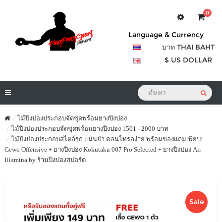
0
Language & Currency
บาท THAI BAHT
$ US DOLLAR
ไม้ปิงปองประกอบจัดชุดพร้อมยางปิงปอง
ไม้ปิงปองประกอบจัดชุดพร้อมยางปิงปอง 1501 - 2000 บาท
ไม้ปิงปองประกอบสไตล์รุก แม่นยำ คอนโทรลง่าย พร้อมของแถมเพียบ!
Gewo Offensive + ยางปิงปอง Kokutaku 007 Pro Selected + ยางปิงปอง Air
Illumina by ร้านปิงปองสปอร์ต
Sale