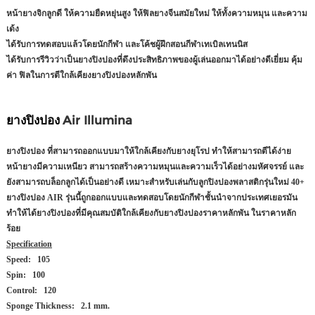
หน้ายางจิกลูกดี ให้ความยืดหยุ่นสูง ให้ฟิลยางจีนสมัยใหม่ ให้ทั้งความหมุน และความ
เด้ง
ได้รับการทดสอบแล้วโดยนักกีฬา และโค้ชผู้ฝึกสอนกีฬาเทเบิลเทนนิส
ได้รับการรีวิวว่าเป็นยางปิงปองที่ดึงประสิทธิภาพของผู้เล่นออกมาได้อย่างดีเยี่ยม คุ้ม
ค่า
ฟิลในการตีใกล้เคียงยางปิงปองหลักพัน
ยางปิงปอง
Air Illumina
ยางปิงปอง ที่สามารถออกแบบมาให้ใกล้เคียงกับยางยุโรป ทำให้สามารถตีได้ง่าย
หน้ายางมีความเหนียว สามารถสร้างความหมุนและความเร็วได้อย่างมหัศจรรย์ และ
ยังสามารถบล็อกลูกได้เป็นอย่างดี เหมาะสำหรับเล่นกับลูกปิงปองพลาสติกรุ่นใหม่ 40+
ยางปิงปอง AIR รุ่นนี้ถูกออกแบบและทดสอบโดยนักกีฬาชั้นนำจากประเทศเยอรมัน
ทำให้ได้ยางปิงปองที่มีคุณสมบัติใกล้เคียงกับยางปิงปองราคาหลักพัน ในราคาหลัก
ร้อย
Specification
Speed: 105
Spin: 100
Control: 120
Sponge Thickness: 2.1 mm.