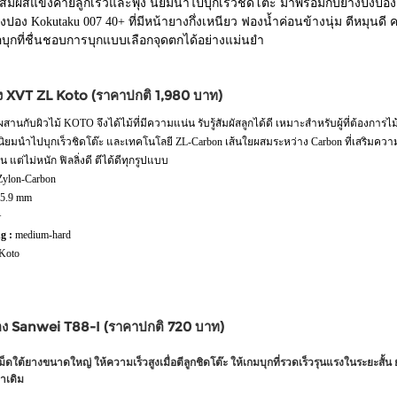
ห้สัมผัสแข็งคายลูกเร็วและพุ่ง นิยมนำไปบุกเร็วชิดโต๊ะ มาพร้อมกับยางปิงปอง 
ปอง Kokutaku 007 40+ ที่มีหน้ายางกึ่งเหนียว ฟองน้ำค่อนข้างนุ่ม ตีหมุนดี
บุกที่ชื่นชอบการบุกแบบเลือกจุดตกได้อย่างแม่นยำ
อง XVT ZL Koto (ราคาปกติ 1,980 บาท)
สานกับผิวไม้ KOTO จึงได้ไม้ที่มีความแน่น รับรู้สัมผัสลูกได้ดี เหมาะสำหรับผู้ที่ต้องการไม้แ
ง นิยมนำไปบุกเร็วชิดโต๊ะ และเทคโนโลยี ZL-Carbon เส้นใยผสมระหว่าง Carbon ที่เสริมความ
่น แต่ไม่หนัก ฟิลลิ่งดี ตีได้ดีทุกรูปแบบ
Zylon-Carbon
5.9 mm
+
g :
medium-hard
Koto
อง Sanwei T88-I (ราคาปกติ 720 บาท)
็ดใต้ยางขนาดใหญ่ ให้ความเร็วสูงเมื่อตีลูกชิดโต๊ะ ให้เกมบุกที่รวดเร็วรุนแรงในระยะสั้น
่าเดิม