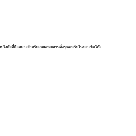
สปริงตัวที่ดี เหมาะสำหรับเกมผสมผสานทั้งรุกและรับในระยะชิดโต๊ะ