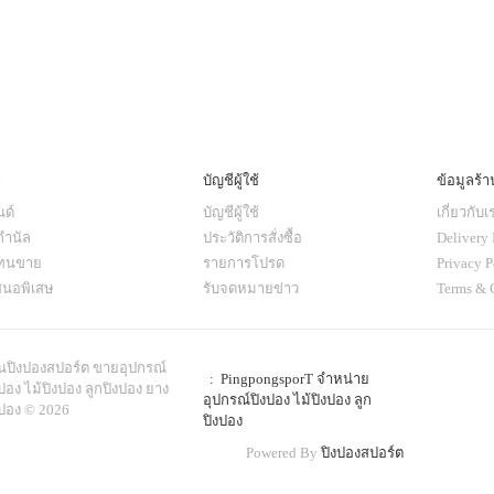
ๆ
บัญชีผู้ใช้
ข้อมูลร้า
ด์
บัญชีผู้ใช้
เกี่ยวกับเ
กำนัล
ประวัติการสั่งซื้อ
Delivery 
แทนขาย
รายการโปรด
Privacy P
สนอพิเสษ
รับจดหมายข่าว
Terms & 
านปิงปองสปอร์ต ขายอุปกรณ์
: PingpongsporT จำหน่าย
ปอง ไม้ปิงปอง ลูกปิงปอง ยาง
อุปกรณ์ปิงปอง ไม้ปิงปอง ลูก
งปอง © 2026
ปิงปอง
Powered By
ปิงปองสปอร์ต