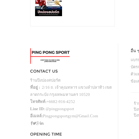
อื่น 
แบรน
บัตร
CONTACT US
ตัว
ร้านปิงปองสปอร์ต
ข้อเ
ที่อยู่ :
2/16 ถ. เจ้าคุณทหาร แขวงลำปลาทิว เขต
ลาดกระบัง กรุงเทพมหานคร 10520
โทรศัพท์:
+6682-916-4252
ร้
Line ID:
@pingpongsport
ปิง
ปิ
อีเมลล์:
Pingpongsportgym@gmail.com
.
OPENING TIME