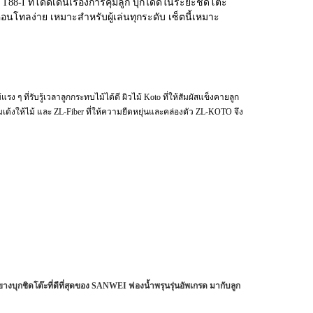
T88-I ที่โดดเด่นเรื่องการคุมลูก บุกได้ดีในระยะชิดโต๊ะ
 คอนโทลง่าย เหมาะสำหรับผู้เล่นทุกระดับ เซ็ตนี้เหมาะ
รง ๆ ที่รับรู้เวลาลูกกระทบไม้ได้ดี ผิวไม้ Koto ที่ให้สัมผัสแข็งคายลูก
เด้งให้ไม้ และ ZL-Fiber ที่ให้ความยืดหยุ่นและคล่องตัว ZL-KOTO จึง
 ยางบุกชิดโต๊ะที่ดีที่สุดของ SANWEI ฟองน้ำพรุนรุ่นอัพเกรด มากับลูก