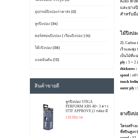
Koto ที่ใ
และยางปิง
อุปกรณ์ปิงปองราคาส่ง (0)
สำหรับมือ
ลูกปิงปอง (34)
ไม้ปิงป
คอร์สสอนปิงปอง ( เรียนปิงปอง ) (4)
ZL Carbon ผ
โต๊ะปิงปอง (38)
เร็วและพุ่
เป็นไม้ที่แน
แบดมินตัน (13)
ply :
5 + 2 
thickness :
speed :
off
touch feelin
สินค้าขายดี
outer ply :
ลูกปิงปอง STIGA
PERFORM ABS 40+ 3 ดาว
ITTF APPROVE (1 กล่อง มี
ยางปิงป
3 ลูก)
120.00บาท
โครงสร้างเม
ที่สปินสูงกว
speed :
12