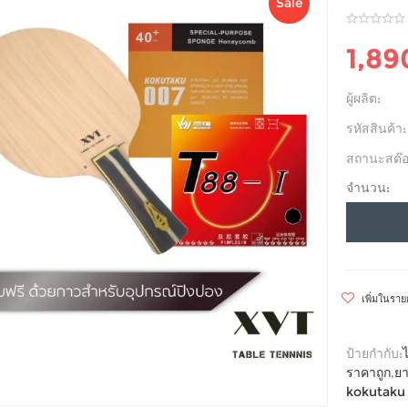
Sale
1,8
ผู้ผลิต:
รหัสสินค้า:
สถานะสต๊อ
จำนวน:
เพิ่มในรา
ป้ายกำกับ:
ราคาถูก
,
ยา
kokutaku