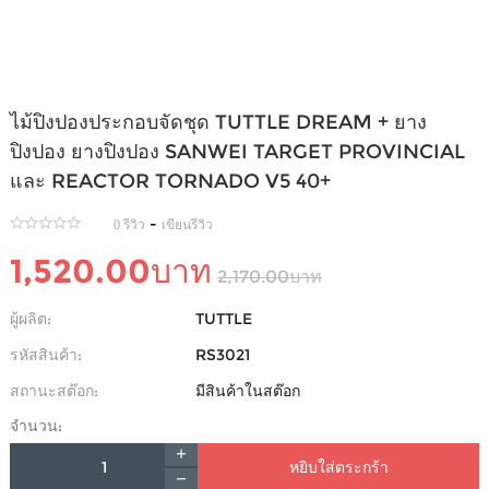
ไม้ปิงปองประกอบจัดชุด TUTTLE DREAM + ยาง
ปิงปอง ยางปิงปอง SANWEI TARGET PROVINCIAL
และ REACTOR TORNADO V5 40+
-
0 รีวิว
เขียนรีวิว
1,520.00บาท
2,170.00บาท
ผู้ผลิต:
TUTTLE
รหัสสินค้า:
RS3021
สถานะสต๊อก:
มีสินค้าในสต๊อก
จำนวน:
หยิบใส่ตระกร้า