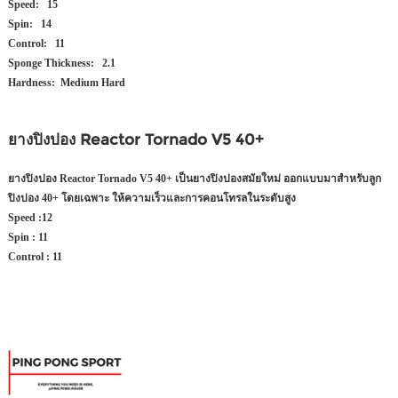
Speed: 15
Spin: 14
Control: 11
Sponge Thickness: 2.1
Hardness: Medium Hard
ยางปิงปอง Reactor Tornado V5 40+
ยางปิงปอง Reactor Tornado V5 40+ เป็นยางปิงปองสมัยใหม่ ออกแบบมาสำหรับลูก
ปิงปอง 40+ โดยเฉพาะ ให้ความเร็วและการคอนโทรลในระดับสูง
Speed :12
Spin : 11
Control : 11