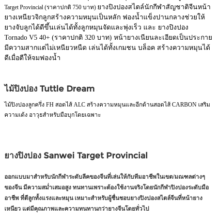
ยางปิงปองสไตล์นักกีฬาสัญชาติจีนหน้า
Target Provincial (ราคาปกติ 750 บาท)
ยางเหนียวจิกลูกสร้างความหมุนเป็นหลัก ฟองน้ำแข็งปานกลางช่วยให้
ยางจับลูกได้ดีขึ้นเล่นได้ทั้งลูกหมุนจัดและพุ่งเร็ว และ ยางปิงปอง
Tornado V5 40+ (ราคาปกติ 320 บาท) หน้ายางเนียนละเอียดเป็นประกาย
มีความสากแต่ไม่เหนียวหนืด เล่นได้ทั้งเกมชน บล็อค สร้างความหมุนได้
ดีเมื่อตีให้จมฟองน้ำ
ไม้ปิงปอง Tuttle Dream
ไม้ปิงปองลูกครึ่ง FH สอดไส้ ALC สร้างความหมุนและอีกด้านสอดไส้ CARBON เสริม
ความเด้ง อาวุธสำหรับมือบุกโดยเฉพาะ
ยางปิงปอง Sanwei Target Provincial
ออกแบบมาสำหรับนักกีฬาระดับลีคของจีนที่เล่นให้กับทีมอาชีพในเขต/มณฑลต่างๆ
ของจีน มีความสม่ำเสมอสูง ทนทานเพราะต้องใช้งานจริงโดยนักกีฬาปิงปองระดับมือ
อาชีพ ที่ตีลูกทั้งแรงและหมุน เหมาะสำหรับผู้ชื่นชอบยางปิงปองสไตล์จีนที่หน้ายาง
เหนียว แต่มีคุณภาพและความทนทานกว่ายางจีนโดยทั่วไป