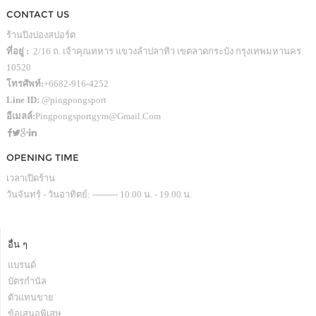
CONTACT US
ร้านปิงปองสปอร์ต
ที่อยู่ :
2/16 ถ. เจ้าคุณทหาร แขวงลำปลาทิว เขตลาดกระบัง กรุงเทพมหานคร
10520
โทรศัพท์:
+6682-916-4252
Line ID:
@pingpongsport
อีเมลล์:
Pingpongsportgym@gmail.com
OPENING TIME
เวลาเปิดร้าน
วันจันทร์ - วันอาทิตย์: --------- 10.00 น. - 19.00 น.
อื่น ๆ
แบรนด์
บัตรกำนัล
ตัวแทนขาย
ข้อเสนอพิเสษ