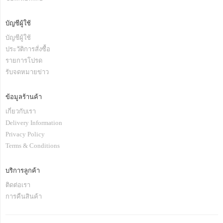
บัญชีผู้ใช้
บัญชีผู้ใช้
ประวัติการสั่งซื้อ
รายการโปรด
รับจดหมายข่าว
ข้อมูลร้านค้า
เกี่ยวกับเรา
Delivery Information
Privacy Policy
Terms & Conditions
บริการลูกค้า
ติดต่อเรา
การคืนสินค้า