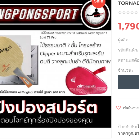
Sale
TORNADO
1,79
ผู้ผลิต:
รหัสสินค้า:
สถานะสต๊อ
จำนวน:
เพิ่มในรา
ป้ายกำกับ:
ราคาถูก
,
ยา