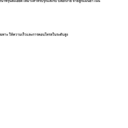
ำพรุนละเอียด เหมาะสำหรับรุกและรับ บล็อกง่าย จ่ายลูกแม่นยำ เน้น
ยเฉพาะ ให้ความเร็วและการคอนโทรลในระดับสูง