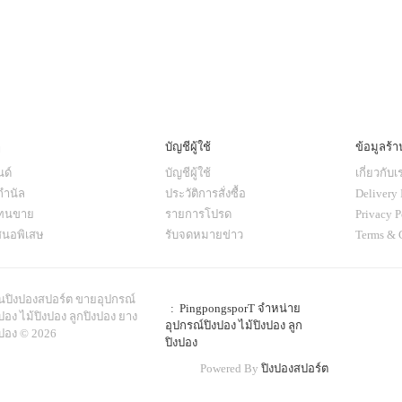
ๆ
บัญชีผู้ใช้
ข้อมูลร้า
ด์
บัญชีผู้ใช้
เกี่ยวกับเ
กำนัล
ประวัติการสั่งซื้อ
Delivery 
แทนขาย
รายการโปรด
Privacy P
สนอพิเสษ
รับจดหมายข่าว
Terms & 
านปิงปองสปอร์ต ขายอุปกรณ์
: PingpongsporT จำหน่าย
ปอง ไม้ปิงปอง ลูกปิงปอง ยาง
อุปกรณ์ปิงปอง ไม้ปิงปอง ลูก
งปอง © 2026
ปิงปอง
Powered By
ปิงปองสปอร์ต