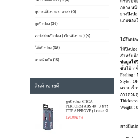
สำหรับมื
กลาง หน้
อุปกรณ์ปิงปองราคาส่ง (0)
ยางปิงปอ
แถมซองใส่
ลูกปิงปอง (34)
คอร์สสอนปิงปอง ( เรียนปิงปอง ) (4)
ไม้ปิงป
โต๊ะปิงปอง (38)
ไม้ปิงปอง
สำหรับมือบ
แบดมินตัน (13)
ข้อมูลไม
ชั้นไม้ 7 
Feeling :
Style : O
สินค้าขายดี
ความเร็ว:
การควบคุ
Thickness
ลูกปิงปอง STIGA
PERFORM ABS 40+ 3 ดาว
Weight : 
ITTF APPROVE (1 กล่อง มี
3 ลูก)
120.00บาท
ยางปิงป