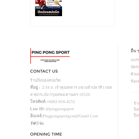
อื่น 
แบรน
บัตร
CONTACT US
ตัว
ร้านปิงปองสปอร์ต
ข้อเ
ที่อยู่ :
2/16 ถ. เจ้าคุณทหาร แขวงลำปลาทิว เขต
ลาดกระบัง กรุงเทพมหานคร 10520
โทรศัพท์:
+6682-916-4252
ร้
Line ID:
@pingpongsport
ปิง
ปิ
อีเมลล์:
Pingpongsportgym@gmail.com
.
OPENING TIME