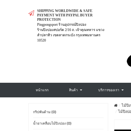
SHIPPING WORLDWIDE & SAFE
PAYMENT WITH PAYPAL BUYER
PROTECTION
Pingpongsport ร้านอุปกรณ์ปิงปอง
ร้านปิงปองสปอร์ต 2/16 ถ. เจ้าคุณทหาร แขวง
ลำปลาทิว เขตลาดกระบัง กรุงเทพมหานคร
10520
หน้าแรก
สินค้า
บริการของเรา
ไม้ปิ
ไม้ปิงป
กริปพันด้าม (0)
น้ำยาเคลือบไม้ปิงปอง (0)