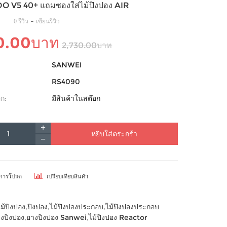
 V5 40+ แถมซองใส่ไม้ปิงปอง AIR
-
0 รีวิว
เขียนรีวิว
0.00บาท
2,730.00บาท
SANWEI
RS4090
ก:
มีสินค้าในสต๊อก
หยิบใส่ตระกร้า
ยการโปรด
เปรียบเทียบสินค้า
ไม้ปิงปอง
,
ปิงปอง
,
ไม้ปิงปองประกอบ
,
ไม้ปิงปองประกอบ
งปิงปอง
,
ยางปิงปอง Sanwei
,
ไม้ปิงปอง Reactor