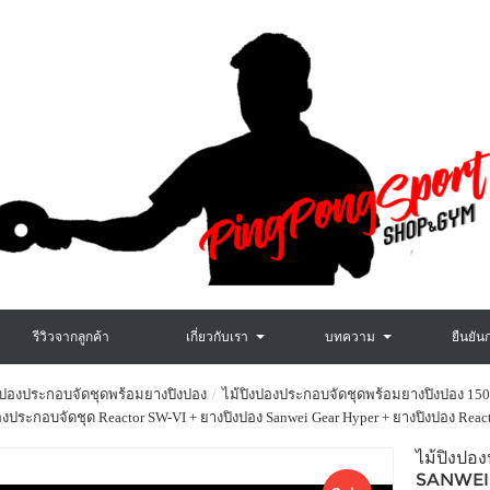
รีวิวจากลูกค้า
เกี่ยวกับเรา
บทความ
ยืนยัน
งปองประกอบจัดชุดพร้อมยางปิงปอง
ไม้ปิงปองประกอบจัดชุดพร้อมยางปิงปอง 150
องประกอบจัดชุด Reactor SW-VI + ยางปิงปอง Sanwei Gear Hyper + ยางปิงปอง Reac
ไม้ปิงปอ
SANWEI 