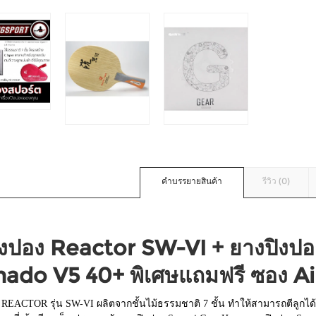
คำบรรยายสินค้า
รีวิว (0)
ปิงปอง Reactor SW-VI + ยางปิงป
nado V5 40+ พิเศษแถมฟรี ซอง Ai
 REACTOR รุ่น SW-VI ผลิตจากชั้นไม้ธรรมชาติ 7 ชั้น ทำให้สามารถตีลูกได้