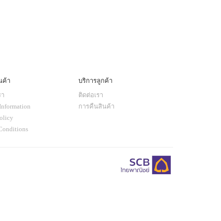
นค้า
บริการลูกค้า
รา
ติดต่อเรา
Information
การคืนสินค้า
olicy
Conditions