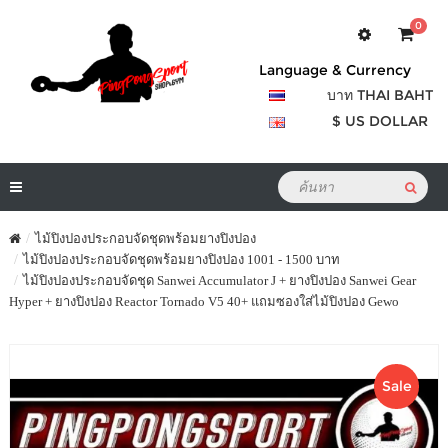
0
Language & Currency
บาท THAI BAHT
$ US DOLLAR
ไม้ปิงปองประกอบจัดชุดพร้อมยางปิงปอง
ไม้ปิงปองประกอบจัดชุดพร้อมยางปิงปอง 1001 - 1500 บาท
ไม้ปิงปองประกอบจัดชุด Sanwei Accumulator J + ยางปิงปอง Sanwei Gear
Hyper + ยางปิงปอง Reactor Tornado V5 40+ แถมซองใส่ไม้ปิงปอง Gewo
Sale