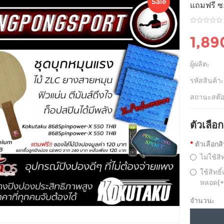
Sale
แถมฟรี 
1,8
ผู้ผลิต:
รหัสสินค้า:
สถานะสต๊อ
ตัวเลือก
ตัวเลือกส
ไม่ใช้สิ
ใช้สิทธ
หลอด(+
จำนวน: