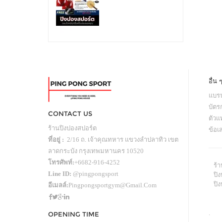
อื่น 
แบรน
บัตร
CONTACT US
ตัว
ร้านปิงปองสปอร์ต
ข้อเ
ที่อยู่ :
2/16 ถ. เจ้าคุณทหาร แขวงลำปลาทิว เขต
ลาดกระบัง กรุงเทพมหานคร 10520
โทรศัพท์:
+6682-916-4252
ร้
Line ID:
@pingpongsport
ปิง
ปิ
อีเมลล์:
Pingpongsportgym@gmail.com
.
OPENING TIME