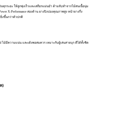
ทุกระยะ ให้ลูกพุ่งเร็วและเสถียรแม่นยำ ด้ามจับทำจากไม้สนเนื้อนุ่ม
ower X-Performance สองด้าน ยางปิงปองคุณภาพสูง หน้ายางกึ่ง
ิ่งขึ้นกว่าตัวปกติ
rd ไม้มีความแน่น และเด้งพอสมควร เหมาะกับผู้เล่นสายบุก ตีได้ทั้งชิด
ท)