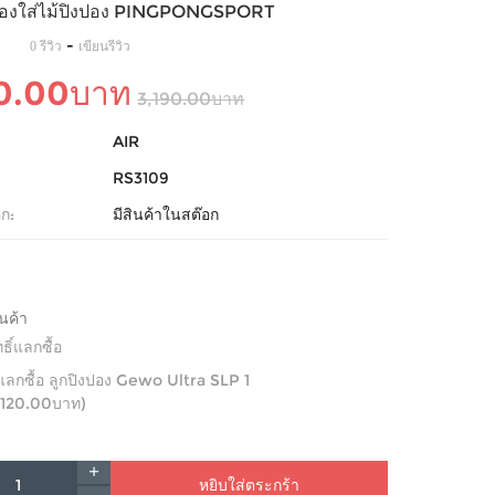
ซองใส่ไม้ปิงปอง PINGPONGSPORT
-
0 รีวิว
เขียนรีวิว
90.00บาท
3,190.00บาท
AIR
RS3109
ก:
มีสินค้าในสต๊อก
ินค้า
ทธิ์แลกซื้อ
ิ์แลกซื้อ ลูกปิงปอง Gewo Ultra SLP 1
120.00บาท)
หยิบใส่ตระกร้า