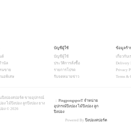
ๆ
บัญชีผู้ใช้
ข้อมูลร้า
ด์
บัญชีผู้ใช้
เกี่ยวกับเ
กำนัล
ประวัติการสั่งซื้อ
Delivery 
แทนขาย
รายการโปรด
Privacy P
สนอพิเสษ
รับจดหมายข่าว
Terms & 
านปิงปองสปอร์ต ขายอุปกรณ์
: PingpongsporT จำหน่าย
ปอง ไม้ปิงปอง ลูกปิงปอง ยาง
อุปกรณ์ปิงปอง ไม้ปิงปอง ลูก
งปอง © 2026
ปิงปอง
Powered By
ปิงปองสปอร์ต