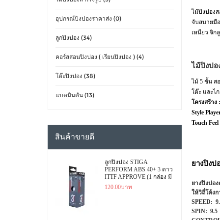
ไม้ปิงปองส
อุปกรณ์ปิงปองราคาส่ง (0)
จับสบายมือ
เหนียว จิกล
ลูกปิงปอง (34)
คอร์สสอนปิงปอง ( เรียนปิงปอง ) (4)
ไม้ปิงปอ
โต๊ะปิงปอง (38)
ไม้ 5 ชั้น 
โต๊ะ และไกล
แบดมินตัน (13)
โครงสร้าง 
Style Player
Touch Feel
สินค้าขายดี
ยางปิงป
ลูกปิงปอง STIGA
PERFORM ABS 40+ 3 ดาว
ITTF APPROVE (1 กล่อง มี
ยางปิงปองค
3 ลูก)
120.00บาท
ให้วิถี่โค้
SPEED: 
SPIN: 9