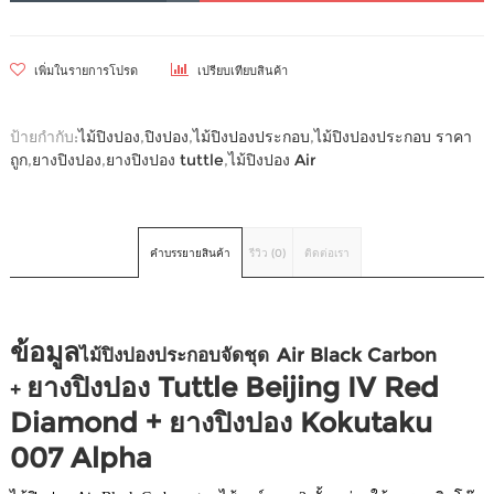
เพิ่มในรายการโปรด
เปรียบเทียบสินค้า
ป้ายกำกับ:
ไม้ปิงปอง
,
ปิงปอง
,
ไม้ปิงปองประกอบ
,
ไม้ปิงปองประกอบ ราคา
ถูก
,
ยางปิงปอง
,
ยางปิงปอง tuttle
,
ไม้ปิงปอง Air
คำบรรยายสินค้า
รีวิว (0)
ติดต่อเรา
ข้อมูล
ไม้ปิงปองประกอบจัดชุด
Air Black Carbon
ยางปิงปอง Tuttle Beijing IV Red
+
Diamond + ยางปิงปอง Kokutaku
007 Alpha