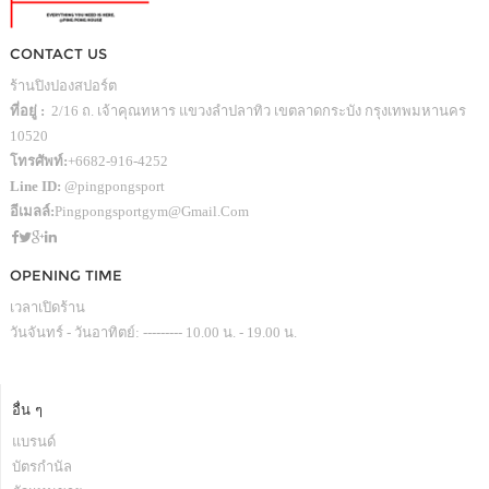
CONTACT US
ร้านปิงปองสปอร์ต
ที่อยู่ :
2/16 ถ. เจ้าคุณทหาร แขวงลำปลาทิว เขตลาดกระบัง กรุงเทพมหานคร
10520
โทรศัพท์:
+6682-916-4252
Line ID:
@pingpongsport
อีเมลล์:
Pingpongsportgym@gmail.com
OPENING TIME
เวลาเปิดร้าน
วันจันทร์ - วันอาทิตย์: --------- 10.00 น. - 19.00 น.
อื่น ๆ
แบรนด์
บัตรกำนัล