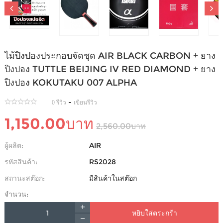
ไม้ปิงปองประกอบจัดชุด AIR BLACK CARBON + ยาง
ปิงปอง TUTTLE BEIJING IV RED DIAMOND + ยาง
ปิงปอง KOKUTAKU 007 ALPHA
-
0 รีวิว
เขียนรีวิว
1,150.00บาท
2,560.00บาท
ผู้ผลิต:
AIR
รหัสสินค้า:
RS2028
สถานะสต๊อก:
มีสินค้าในสต๊อก
จำนวน:
หยิบใส่ตระกร้า