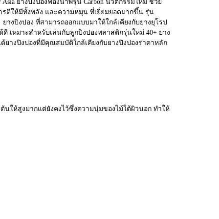
ur Asia ยางปิงปองฟองน้ำพรุน Carbon นวัติกรรมใหม่ ช่วย
ตีให้มีทั้งพลัง และความหมุน ที่เยี่ยมยอดมากขึ้น รุ่น
erS ยางปิงปอง ที่สามารถออกแบบมาให้ใกล้เคียงกับยางยุโรป
ด้ดี เหมาะสำหรับเล่นกับลูกปิงปองพลาสติกรุ่นใหม่ 40+ ยาง
ยางปิงปองที่มีคุณสมบัติใกล้เคียงกับยางปิงปองราคาหลัก
ต้นให้สูงมากแต่ยังคงไว้ซึ่งความนุ่มของไม้ใต้ผิวนอก ทำให้