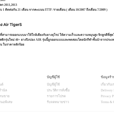
ลก 2011,2013
บ 1 ติดต่อกัน 21 เดือน จากคะแนน ITTF /รายเดือน ( เดือน 10/2007 ถึงเดือน 7/2009 )
อง
Air TigerS
ที่สามารถออกแบบมาให้ใกล้เคียงกับยางยุโรป ให้ความเร็วและความหมุนสูง จิกลูกดีที่สุด
ติกรุ่นใหม่ 40+ ยางปิงปอง AIR รุ่นนี้ถูกออกแบบและทดสอบโดยนักกีฬาชั้นนำจากประเทศเ
ัน ในราคาหลักร้อย
ๆ
บัญชีผู้ใช้
ข้อมูลร้า
ด์
บัญชีผู้ใช้
เกี่ยวกับเ
กำนัล
ประวัติการสั่งซื้อ
Delivery 
แทนขาย
รายการโปรด
Privacy P
สนอพิเสษ
รับจดหมายข่าว
Terms & 