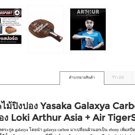
คำบรรยายสินค้า
รีวิว (0)
ไม้ปิงปอง Yasaka Galaxya Carbo
ล
อง Loki Arthur Asia + Air Tiger
งตระกูล galaxya โดยนำ galaxya carbon มาเปลี่ยนผิวนอกเป็น ebony เพิ่มสปีด