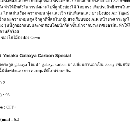
วนี้มีทั้งพลังและการควบคุมที่ดีไปพร้อมๆกัน ประกอบกับยางปิงปอง Loki Arth
ส่ง ทำให้มีพลังในการส่งผ่านไปที่ลูกปิงปองได้ โดยตรง เพิ่มประสิทธิภาพในการ
ia โดดเด่นเรื่อง ความหมุน พุ่ง และเร็ว เป็นพิเศษและ ยางปิงปอง Air Tig
็วและความหมุนสูง จิกลูกดีที่สุดในกลุ่มยางเรียบของ AIR หน้ายางเกาะลูกไ
IR รุ่นนี้ถูกออกแบบและทดสอบโดยนักกีฬาชั้นนำจากประเทศเยอรมัน ทำให้ได้
คาหลักร้อย
รี ซองใส่ไม้ปิงปอง Gewo
อง Yasaka Galaxya Carbon Special
งตระกูล galaxya โดยนำ galaxya carbon มาเปลี่ยนผิวนอกเป็น ebony เพิ่มสปีด
วนี้มีทั้งพลังและการควบคุมที่ดีไปพร้อมๆกัน
7+2
) :
93
e :
OFF+
s (mm) :
6.3