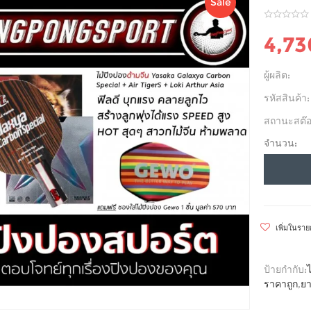
Sale
4,7
ผู้ผลิต:
รหัสสินค้า:
สถานะสต๊อ
จำนวน:
เพิ่มในรา
ป้ายกำกับ:
ราคาถูก
,
ยา