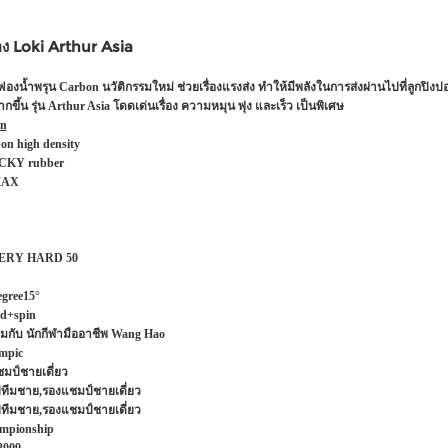
อง Loki Arthur Asia
องน้ำพรุน Carbon นวัติกรรมใหม่ ช่วยเรื่องแรงส่ง ทำให้มีพลังในการส่งผ่านไปที่ลูกปิงปอ
กขึ้น รุ่น Arthur Asia โดดเด่นเรื่อง ความหมุน พุ่ง และเร็ว เป็นพิเศษ
on
on high density
CKY rubber
AX
ERY HARD
50
egree
15°
ed+spin
มกับ นักกีฬามืออาชีพ Wang Hao
ympic
มป์ชายเดี่ยว
์ทีมชาย,รองแชมป์ชายเดี่ยว
์ทีมชาย,รองแชมป์ชายเดี่ยว
mpionship
2009