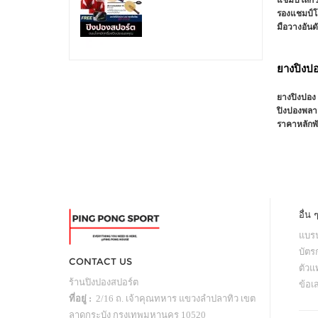
รองแชมป์โ
มือวางอันดั
ยางปิงป
ยางปิงปอง 
ปิงปองพลาส
ราคาหลักพ
อื่น 
แบรน
บัตร
CONTACT US
ตัว
ร้านปิงปองสปอร์ต
ข้อเ
ที่อยู่ :
2/16 ถ. เจ้าคุณทหาร แขวงลำปลาทิว เขต
ลาดกระบัง กรุงเทพมหานคร 10520