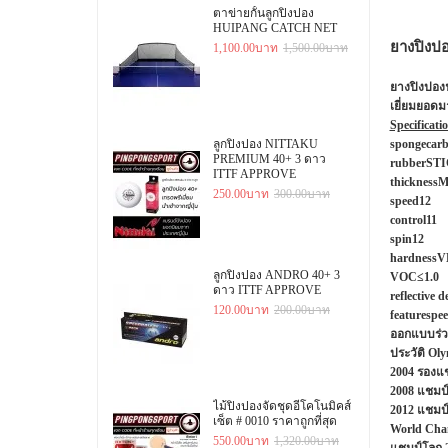
ตาข่ายกั้นลูกปิงปอง
HUIPANG CATCH NET
ยางปิงป
1,100.00บาท
1,500.00บาท
ยางปิงปองฟ
เยี่ยมยอดมา
Specificati
ลูกปิงปอง NITTAKU
sponge
carb
PREMIUM 40+ 3 ดาว
rubber
STI
ITTF APPROVE
thickness
M
250.00บาท
300.00บาท
speed
12
control
11
spin
12
hardness
V
ลูกปิงปอง ANDRO 40+ 3
VOC
≤1.0
ดาว ITTF APPROVE
reflective d
120.00บาท
200.00บาท
feature
spe
ออกแบบร่ว
ประวัติ Ol
2004 รองแช
2008 แชมป
ไม้ปิงปองจัดชุดอีโคโนมิคส์
2012 แชมป
เซ็ต # 0010 ราคาถูกที่สุด
World Cha
550.00บาท
1,320.00บาท
แชมป์โลก 