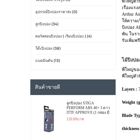
พี่ใหญ่ตั
เรื่องแรง
อุปกรณ์ปิงปองราคาส่ง (0)
Arthur As
ให้ความเร
ลูกปิงปอง (34)
ปิงปอง A
พัน ในรา
คอร์สสอนปิงปอง ( เรียนปิงปอง ) (4)
รับเพิ่มฟ
โต๊ะปิงปอง (38)
ไม้ปิงป
แบดมินตัน (13)
พี่ใหญ่ขอ
พี่ใหญ่ตั
สินค้าขายดี
Layers :
Weight (g
ลูกปิงปอง STIGA
PERFORM ABS 40+ 3 ดาว
ITTF APPROVE (1 กล่อง มี
Blade Typ
3 ลูก)
120.00บาท
thicknes