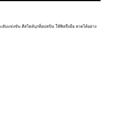
ะดับแข่งขัน ตีสไตล์บุกท็อปสปิน ให้ฟิลถึงมือ หวดได้อย่าง