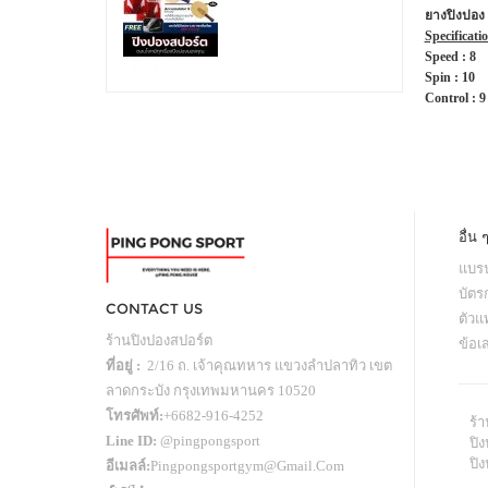
ยางปิงปอง 
Specificati
Speed : 8
Spin : 10
Control : 9
อื่น 
แบรน
บัตร
CONTACT US
ตัว
ร้านปิงปองสปอร์ต
ข้อเ
ที่อยู่ :
2/16 ถ. เจ้าคุณทหาร แขวงลำปลาทิว เขต
ลาดกระบัง กรุงเทพมหานคร 10520
โทรศัพท์:
+6682-916-4252
ร้
Line ID:
@pingpongsport
ปิง
ปิ
อีเมลล์:
Pingpongsportgym@gmail.com