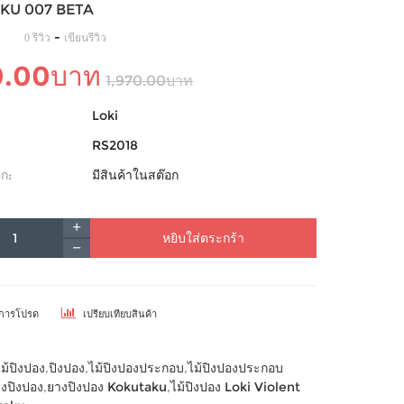
KU 007 BETA
-
0 รีวิว
เขียนรีวิว
0.00บาท
1,970.00บาท
Loki
RS2018
ก:
มีสินค้าในสต๊อก
หยิบใส่ตระกร้า
ยการโปรด
เปรียบเทียบสินค้า
ไม้ปิงปอง
,
ปิงปอง
,
ไม้ปิงปองประกอบ
,
ไม้ปิงปองประกอบ
งปิงปอง
,
ยางปิงปอง Kokutaku
,
ไม้ปิงปอง Loki Violent