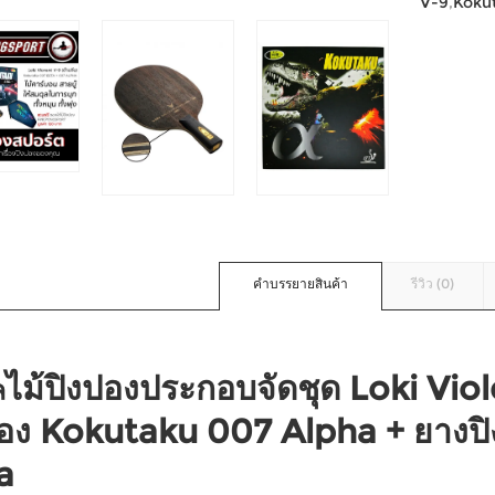
V-9
,
Koku
คำบรรยายสินค้า
รีวิว (0)
ไม้ปิงปองประกอบจัดชุด Loki Vio
ล
ปอง Kokutaku 007 Alpha + ยางป
a