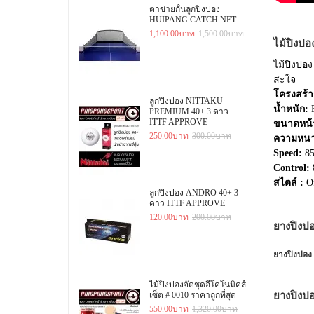
ตาข่ายกั้นลูกปิงปอง
HUIPANG CATCH NET
1,100.00บาท
1,500.00บาท
ไม้ปิงปอ
ไม้ปิงปอง
สะใจ
โครงสร้
ลูกปิงปอง NITTAKU
น้ำหนัก:
PREMIUM 40+ 3 ดาว
ITTF APPROVE
ขนาดหน้า
250.00บาท
300.00บาท
ความหนา
Speed:
8
Control:
สไตล์ :
O
ลูกปิงปอง ANDRO 40+ 3
ดาว ITTF APPROVE
120.00บาท
200.00บาท
ยางปิงป
ยางปิงปอง 
ไม้ปิงปองจัดชุดอีโคโนมิคส์
ยางปิงป
เซ็ต # 0010 ราคาถูกที่สุด
550.00บาท
1,320.00บาท